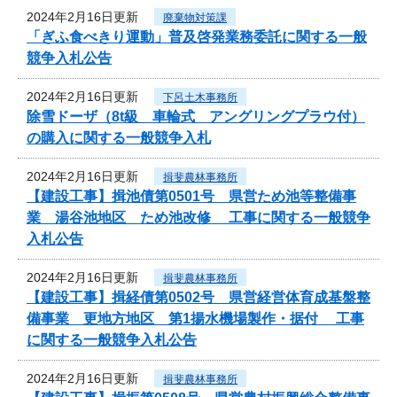
2024年2月16日更新
廃棄物対策課
「ぎふ食べきり運動」普及啓発業務委託に関する一般
競争入札公告
2024年2月16日更新
下呂土木事務所
除雪ドーザ（8t級 車輪式 アングリングプラウ付）
の購入に関する一般競争入札
2024年2月16日更新
揖斐農林事務所
【建設工事】揖池債第0501号 県営ため池等整備事
業 湯谷池地区 ため池改修 工事に関する一般競争
入札公告
2024年2月16日更新
揖斐農林事務所
【建設工事】揖経債第0502号 県営経営体育成基盤整
備事業 更地方地区 第1揚水機場製作・据付 工事
に関する一般競争入札公告
2024年2月16日更新
揖斐農林事務所