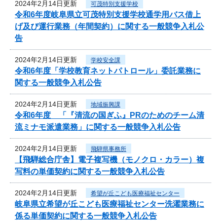
2024年2月14日更新
可茂特別支援学校
令和6年度岐阜県立可茂特別支援学校通学用バス借上
げ及び運行業務（年間契約）に関する一般競争入札公
告
2024年2月14日更新
学校安全課
令和6年度「学校教育ネットパトロール」委託業務に
関する一般競争入札公告
2024年2月14日更新
地域振興課
令和6年度 「『清流の国ぎふ』PRのためのチーム清
流ミナモ派遣業務」に関する一般競争入札公告
2024年2月14日更新
飛騨県事務所
【飛騨総合庁舎】電子複写機（モノクロ・カラー）複
写料の単価契約に関する一般競争入札公告
2024年2月14日更新
希望が丘こども医療福祉センター
岐阜県立希望が丘こども医療福祉センター洗濯業務に
係る単価契約に関する一般競争入札公告