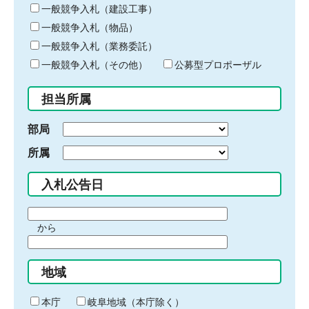
キ
一般競争入札（建設工事）
ー
一般競争入札（物品）
ワ
一般競争入札（業務委託）
ー
ド
一般競争入札（その他）
公募型プロポーザル
を
入
担当所属
力
部局
所属
入札公告日
期
から
間
期
の
間
始
地域
の
ま
終
り
わ
本庁
岐阜地域（本庁除く）