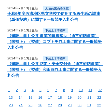
2024年2月13日更新
大垣商業高等学校
令和6年度西濃地区県立学校で使用する再生紙の調達
（単価契約）に関する一般競争入札公告
2024年2月13日更新
下呂土木事務所
【建設工事】公共 事業間連携補助（通常砂防事業）
（国補正）（翌債）コブトチ谷工事に関する一般競争
入札公告
2024年2月13日更新
下呂土木事務所
【建設工事】公共 防災・安全交付金（通常砂防事業）
（国補正）（翌債）和田洞谷工事に関する一般競争入
札公告
1
2
3
4
5
6
7
8
9
10
11
12
13
14
15
16
17
18
19
20
21
22
23
24
25
26
27
28
29
30
31
32