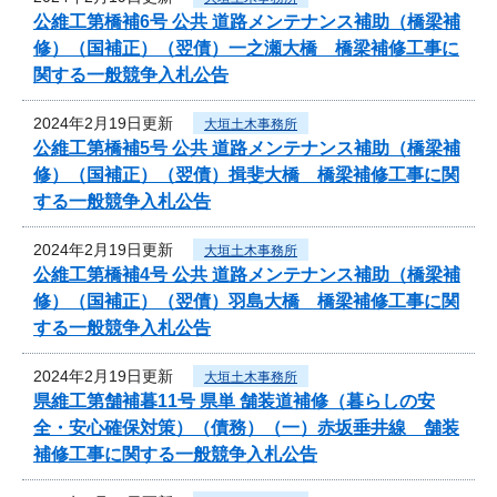
公維工第橋補6号 公共 道路メンテナンス補助（橋梁補
修）（国補正）（翌債）一之瀬大橋 橋梁補修工事に
関する一般競争入札公告
2024年2月19日更新
大垣土木事務所
公維工第橋補5号 公共 道路メンテナンス補助（橋梁補
修）（国補正）（翌債）揖斐大橋 橋梁補修工事に関
する一般競争入札公告
2024年2月19日更新
大垣土木事務所
公維工第橋補4号 公共 道路メンテナンス補助（橋梁補
修）（国補正）（翌債）羽島大橋 橋梁補修工事に関
する一般競争入札公告
2024年2月19日更新
大垣土木事務所
県維工第舗補暮11号 県単 舗装道補修（暮らしの安
全・安心確保対策）（債務）（一）赤坂垂井線 舗装
補修工事に関する一般競争入札公告