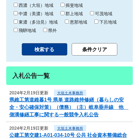
り
西濃（大垣）地域
揖斐地域
中濃（美濃）地域
郡上地域
可茂地域
東濃（多治見）地域
恵那地域
下呂地域
飛騨地域
県外
入札公告一覧
2024年2月19日更新
大垣土木事務所
県維工第道維暮1号 県単 道路維持修繕（暮らしの安
全・安心確保対策）（債務）（主）岐阜垂井線 他
側溝修繕工事に関する一般競争入札公告
2024年2月19日更新
大垣土木事務所
公建工第交建1-A01-034-10号 公共 社会資本整備総合