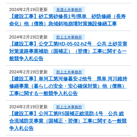
2024年2月19日更新
美濃土木事務所
【建設工事】砂工第砂修長1号/県単 砂防修繕（長寿
命化）他（債務）急傾斜地崩壊対策施設修繕工事
2024年2月19日更新
郡上土木事務所
【建設工事】公交工第HD-05-02-h2号 公共 土砂災害
対策道路事業補助（国補正）（翌債）工事に関する一
般競争入札公告
2024年2月19日更新
郡上土木事務所
【建設工事】単河工第河修暮安-2他号 県単 河川維持
修繕事業（暮らしの安全・安心確保対策）他（債務）
工事に関する一般競争入札公告
2024年2月19日更新
郡上土木事務所
【建設工事】公河工第R5国補正総流防-1号 公共 総
合流域防災事業（国補正・翌債）工事に関する一般競
争入札公告