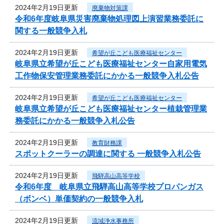
2024年2月19日更新
廃棄物対策課
令和6年度岐阜県災害廃棄物処理図上演習業務委託に
関する一般競争入札
2024年2月19日更新
希望が丘こども医療福祉センター
岐阜県立希望が丘こども医療福祉センター自家用電気
工作物保安管理業務委託にかかる一般競争入札公告
2024年2月19日更新
希望が丘こども医療福祉センター
岐阜県立希望が丘こども医療福祉センター植栽管理業
務委託にかかる一般競争入札公告
2024年2月19日更新
教育財務課
スポットクーラーの調達に関する 一般競争入札公告
2024年2月19日更新
飛騨高山高等学校
令和6年度 岐阜県立飛騨高山高等学校プロパンガス
（ボンベ）単価契約の一般競争入札
2024年2月19日更新
流域浄水事務所