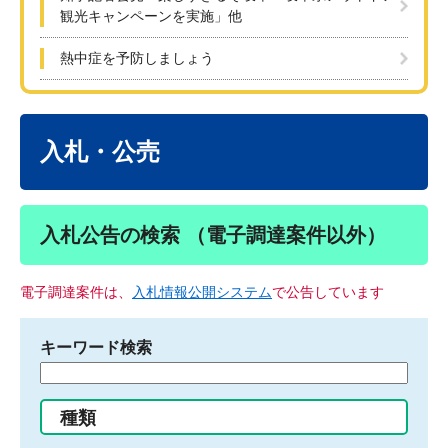
観光キャンペーンを実施」他
熱中症を予防しましょう
本
文
入札・公売
入札公告の検索 （電子調達案件以外）
電子調達案件は、
入札情報公開システム
で公告しています
キーワード検索
検
索
す
種類
る