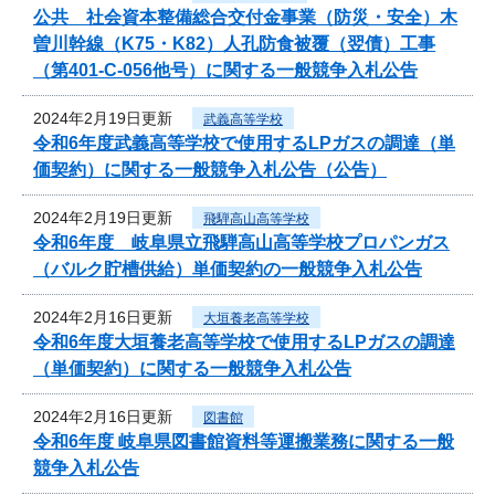
公共 社会資本整備総合交付金事業（防災・安全）木
曽川幹線（K75・K82）人孔防食被覆（翌債）工事
（第401-C-056他号）に関する一般競争入札公告
2024年2月19日更新
武義高等学校
令和6年度武義高等学校で使用するLPガスの調達（単
価契約）に関する一般競争入札公告（公告）
2024年2月19日更新
飛騨高山高等学校
令和6年度 岐阜県立飛騨高山高等学校プロパンガス
（バルク貯槽供給）単価契約の一般競争入札公告
2024年2月16日更新
大垣養老高等学校
令和6年度大垣養老高等学校で使用するLPガスの調達
（単価契約）に関する一般競争入札公告
2024年2月16日更新
図書館
令和6年度 岐阜県図書館資料等運搬業務に関する一般
競争入札公告