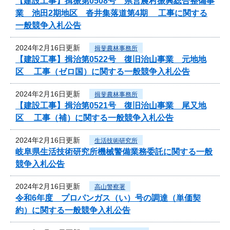
【建設工事】揖振第0508号 県営農村振興総合整備事
業 池田2期地区 沓井集落道第4期 工事に関する
一般競争入札公告
2024年2月16日更新
揖斐農林事務所
【建設工事】揖治第0522号 復旧治山事業 元地地
区 工事（ゼロ国）に関する一般競争入札公告
2024年2月16日更新
揖斐農林事務所
【建設工事】揖治第0521号 復旧治山事業 尾又地
区 工事（補）に関する一般競争入札公告
2024年2月16日更新
生活技術研究所
岐阜県生活技術研究所機械警備業務委託に関する一般
競争入札公告
2024年2月16日更新
高山警察署
令和6年度 プロパンガス（い）号の調達（単価契
約）に関する一般競争入札公告