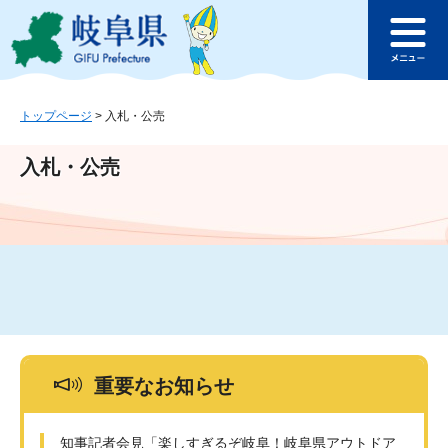
ペ
メ
このページの本文へ
ー
ニ
メ
ジ
ュ
ニ
の
ー
ュ
先
を
ー
頭
飛
トップページ
>
入札・公売
で
ば
す
し
入札・公売
。
て
本
文
へ
重要なお知らせ
知事記者会見「楽しすぎるぞ岐阜！岐阜県アウトドア