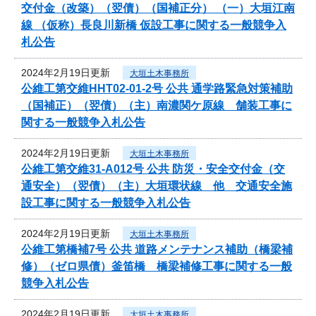
交付金（改築）（翌債）（国補正分） （一）大垣江南
線 （仮称）長良川新橋 仮設工事に関する一般競争入
札公告
2024年2月19日更新
大垣土木事務所
公維工第交維HHT02-01-2号 公共 通学路緊急対策補助
（国補正）（翌債）（主）南濃関ケ原線 舗装工事に
関する一般競争入札公告
2024年2月19日更新
大垣土木事務所
公維工第交維31-A012号 公共 防災・安全交付金（交
通安全）（翌債）（主）大垣環状線 他 交通安全施
設工事に関する一般競争入札公告
2024年2月19日更新
大垣土木事務所
公維工第橋補7号 公共 道路メンテナンス補助（橋梁補
修）（ゼロ県債）釜笛橋 橋梁補修工事に関する一般
競争入札公告
2024年2月19日更新
大垣土木事務所