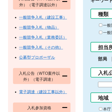
キーワー
外）（電子調達以外）
種類
一般競争入札（建設工事）
一般
一般競争入札（物品）
一般
一般競争入札（業務委託）
担当
一般競争入札（その他）
公募型プロポーザル
部局
入札
入札公告（WTO案件以
外）（電子調達）
期
間
電子調達（建設工事以外）
の
地域
始
入札参加資格
ま
本庁