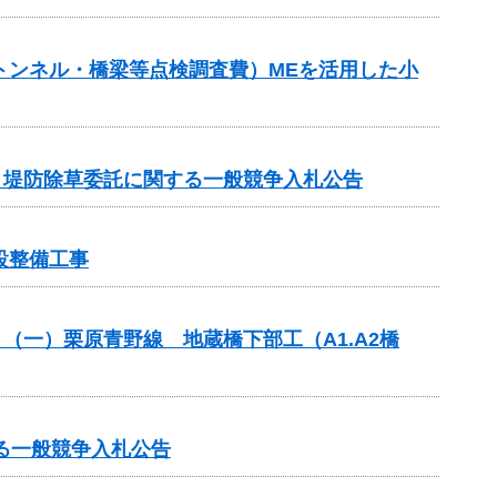
補助（トンネル・橋梁等点検調査費）MEを活用した小
他 堤防除草委託に関する一般競争入札公告
設整備工事
）（一）栗原青野線 地蔵橋下部工（A1.A2橋
る一般競争入札公告