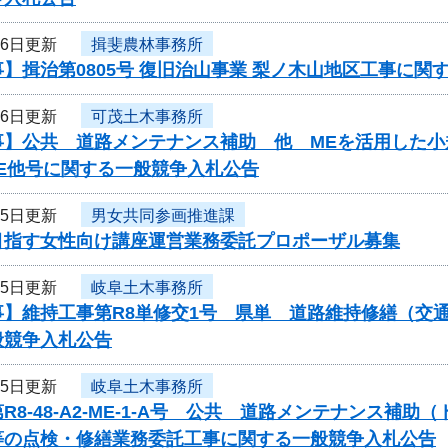
16日更新
揖斐農林事務所
】揖治第0805号 復旧治山事業 梨ノ木山地区工事に関
16日更新
可茂土木事務所
】公共 道路メンテナンス補助 他 MEを活用した小規
ME他号に関する一般競争入札公告
15日更新
男女共同参画推進課
目指す女性向け講座運営業務委託プロポーザル募集
15日更新
岐阜土木事務所
事】維持工事第R8単修交1号 県単 道路維持修繕（交
般競争入札公告
15日更新
岐阜土木事務所
R8-48-A2-ME-1-A号 公共 道路メンテナンス
等の点検・修繕業務委託工事に関する一般競争入札公告