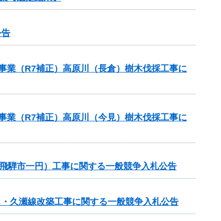
公告
援事業（R7補正）高原川（長倉）樹木伐採工事に
援事業（R7補正）高原川（今見）樹木伐採工事に
修繕（飛騨市一円）工事に関する一般競争入札公告
春日・久瀬線改築工事に関する一般競争入札公告