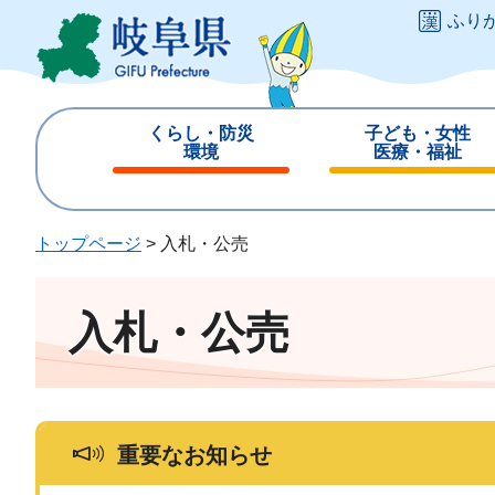
ペ
メ
ふり
ー
ニ
ジ
ュ
の
ー
先
を
くらし・防災
子ども・女性
頭
飛
環境
医療・福祉
で
ば
閉
閉
す
し
じ
じ
。
て
る
る
トップページ
>
入札・公売
本
文
へ
入札・公売
重要なお知らせ