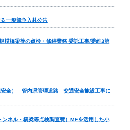
する一般競争入札公告
模橋梁等の点検・修繕業務 委託工事/委維3第
通安全） 管内県管理道路 交通安全施設工事に
補助（トンネル・橋梁等点検調査費）MEを活用した小