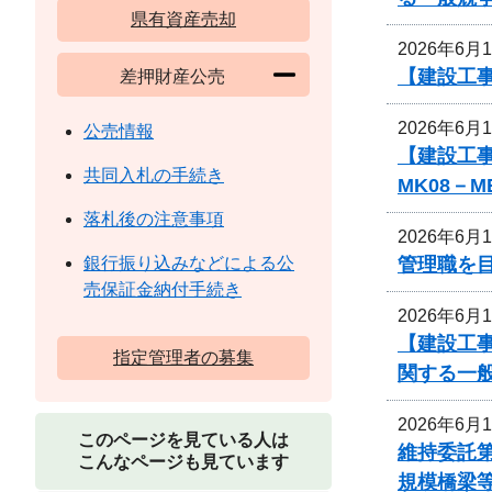
県有資産売却
2026年6月
【建設工事
差押財産公売
2026年6月
公売情報
【建設工事
共同入札の手続き
MK08－
落札後の注意事項
2026年6月
管理職を
銀行振り込みなどによる公
売保証金納付手続き
2026年6月
【建設工
指定管理者の募集
関する一
2026年6月
このページを見ている人は
維持委託第
こんなページも見ています
規模橋梁