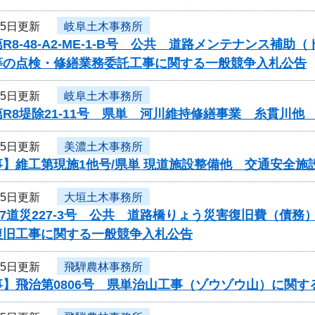
15日更新
岐阜土木事務所
R8-48-A2-ME-1-B号 公共 道路メンテナンス
等の点検・修繕業務委託工事に関する一般競争入札公告
15日更新
岐阜土木事務所
R8堤除21-11号 県単 河川維持修繕事業 糸貫川
15日更新
美濃土木事務所
】維工第現施1他号/県単 現道施設整備他 交通安全施
15日更新
大垣土木事務所
7道災227-3号 公共 道路橋りょう災害復旧費（債務
復旧工事に関する一般競争入札公告
15日更新
飛騨農林事務所
】飛治第0806号 県単治山工事（ゾウゾウ山）に関す