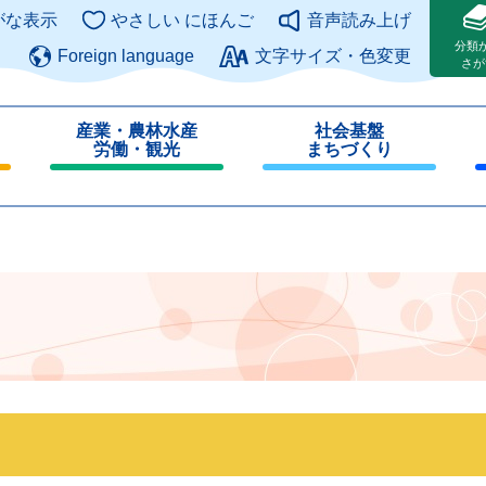
このページの本文へ
がな表示
やさしい にほんご
音声読み上げ
分類
Foreign language
文字サイズ・色変更
さが
産業・農林水産
社会基盤
労働・観光
まちづくり
閉
閉
じ
じ
る
る