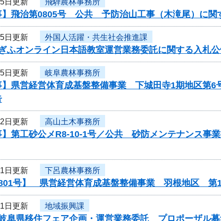
15日更新
飛騨農林事務所
事】飛治第0805号 公共 予防治山工事（木滝尾）に関
15日更新
外国人活躍・共生社会推進課
度ぎふオンライン日本語教室運営業務委託に関する入札公
15日更新
岐阜農林事務所
事】県営経営体育成基盤整備事業 下城田寺1期地区第6
告
12日更新
高山土木事務所
】第工砂公メR8-10-1号／公共 砂防メンテナンス
11日更新
下呂農林事務所
801号】 県営経営体育成基盤整備事業 羽根地区 第
11日更新
地域振興課
度岐阜県移住フェア企画・運営業務委託 プロポーザル募