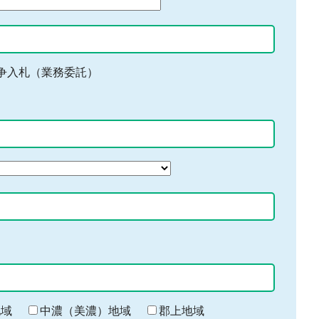
争入札（業務委託）
地域
中濃（美濃）地域
郡上地域