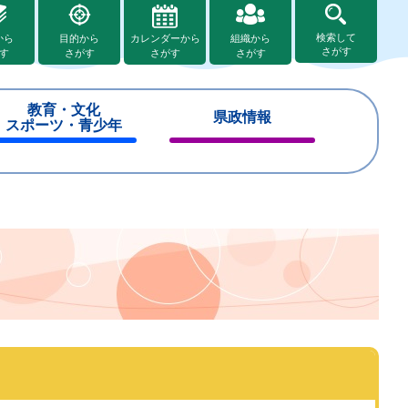
検索して
から
目的から
カレンダーから
組織から
さがす
す
さがす
さがす
さがす
教育・文化
県政情報
スポーツ・青少年
閉
閉
じ
じ
る
る