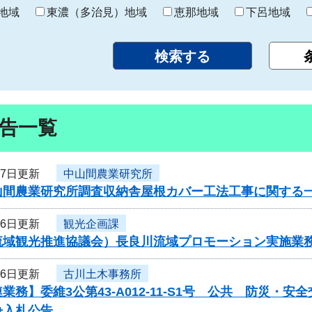
り
地域
東濃（多治見）地域
恵那地域
下呂地域
告一覧
17日更新
中山間農業研究所
山間農業研究所調査収納舎屋根カバー工法工事に関する
16日更新
観光企画課
流域観光推進協議会）長良川流域プロモーション実施業
16日更新
古川土木事務所
業務】委維3公第43-A012-11-S1号 公共 防災
争入札公告