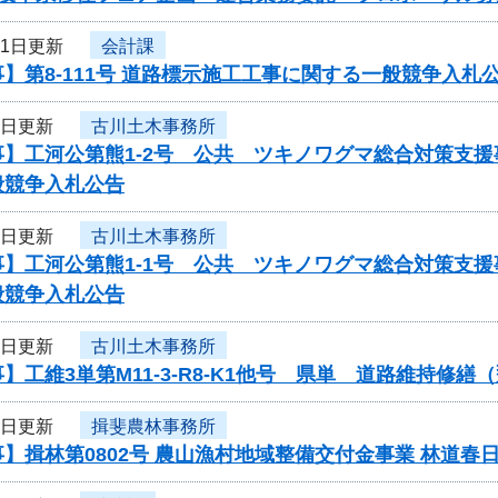
11日更新
会計課
】第8-111号 道路標示施工工事に関する一般競争入札
9日更新
古川土木事務所
事】工河公第熊1-2号 公共 ツキノワグマ総合対策支
般競争入札公告
9日更新
古川土木事務所
事】工河公第熊1-1号 公共 ツキノワグマ総合対策支
般競争入札公告
9日更新
古川土木事務所
】工維3単第M11-3-R8-K1他号 県単 道路維持
9日更新
揖斐農林事務所
】揖林第0802号 農山漁村地域整備交付金事業 林道