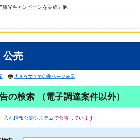
ア観光キャンペーンを実施」他
・公売
示
大きな文字で印刷ページ表示
告の検索 （電子調達案件以外）
、
入札情報公開システム
で公告しています