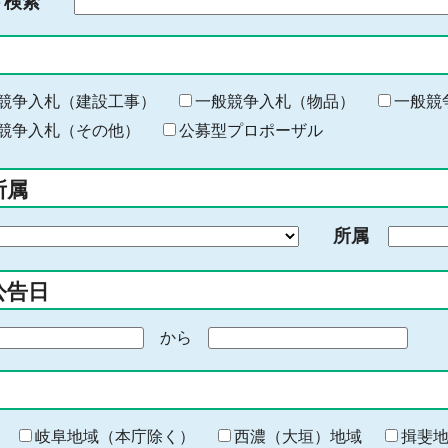
ド検索
検
索
す
る
キ
競争入札（建設工事）
一般競争入札（物品）
一般競
ー
競争入札（その他）
公募型プロポーザル
ワ
ー
所属
ド
を
所属
入
力
公告日
から
期
間
の
終
わ
岐阜地域（本庁除く）
西濃（大垣）地域
揖斐