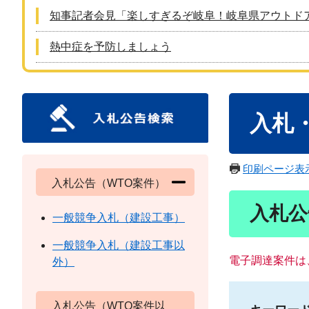
知事記者会見「楽しすぎるぞ岐阜！岐阜県アウトド
熱中症を予防しましょう
本
入札
文
印刷ページ表
入札公告（WTO案件）
入札公
一般競争入札（建設工事）
一般競争入札（建設工事以
電子調達案件は
外）
入札公告（WTO案件以