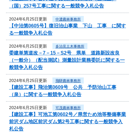
（国）257号工事に関する一般競争入札公告
2024年6月25日更新
中濃農林事務所
【中治第0605号】復旧治山事業 下山 工事 に関す
る一般競争入札公告
2024年6月25日更新
多治見土木事務所
委建単第道改－7－15－S2号 県単 道路新設改良
（一般分）（配当測試）測量設計業務委託に関する一
般競争入札公告
2024年6月25日更新
飛騨農林事務所
【建設工事】飛治第0609号 公共 予防治山工事
（泉）に関する一般競争入札公告
2024年6月25日更新
可茂農林事務所
【建設工事】可池工第0602号／県営ため池等整備事業
前沢ダム地区前沢ダム第2号工事に関する一般競争入
札公告