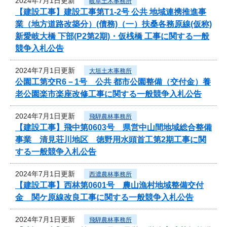
2024年7月1日更新
岐阜土木事務所
【建設工事】建設工事第T1-2号 公共 地域連携推進事
業（地方道路改築分）(債務)（一）扶桑各務原線(仮称)
新愛岐大橋 下部(P2第2期)・仮桟橋 工事に関する一般
競争入札公告
2024年7月1日更新
大垣土木事務所
公園工第交R6－1号 公共 都市公園整備（交付金）養
老公園楽市楽座改修工事に関する一般競争入札公告
2024年7月1日更新
飛騨農林事務所
【建設工事】飛中第0603号 県営中山間地域総合整備
事業 清見荘川地区 徳野用水頭首工第2期工事に関
する一般競争入札公告
2024年7月1日更新
西濃農林事務所
【建設工事】西林第0601号 農山漁村地域整備交付
金 関ケ原線改良工事に関する一般競争入札公告
2024年7月1日更新
飛騨農林事務所