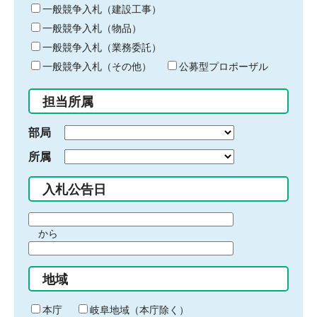
キ
一般競争入札（建設工事）
ー
一般競争入札（物品）
ワ
一般競争入札（業務委託）
ー
ド
一般競争入札（その他）
公募型プロポーザル
を
入
担当所属
力
部局
所属
入札公告日
期
から
間
期
の
間
始
地域
の
ま
終
り
わ
本庁
岐阜地域（本庁除く）