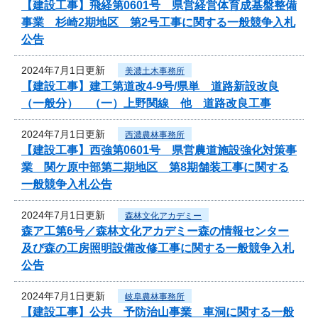
【建設工事】飛経第0601号 県営経営体育成基盤整備
事業 杉崎2期地区 第2号工事に関する一般競争入札
公告
2024年7月1日更新
美濃土木事務所
【建設工事】建工第道改4-9号/県単 道路新設改良
（一般分） （一）上野関線 他 道路改良工事
2024年7月1日更新
西濃農林事務所
【建設工事】西強第0601号 県営農道施設強化対策事
業 関ケ原中部第二期地区 第8期舗装工事に関する
一般競争入札公告
2024年7月1日更新
森林文化アカデミー
森ア工第6号／森林文化アカデミー森の情報センター
及び森の工房照明設備改修工事に関する一般競争入札
公告
2024年7月1日更新
岐阜農林事務所
【建設工事】公共 予防治山事業 車洞に関する一般