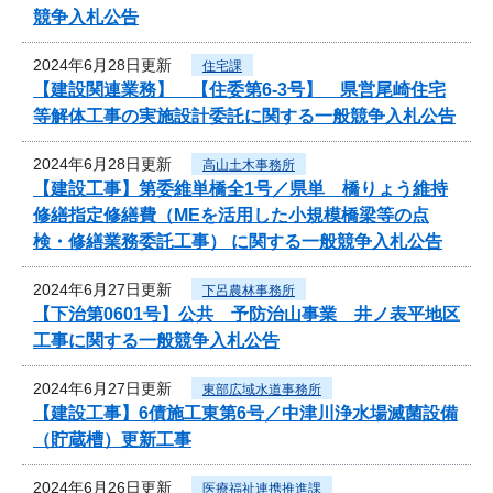
競争入札公告
2024年6月28日更新
住宅課
【建設関連業務】 【住委第6-3号】 県営尾崎住宅
等解体工事の実施設計委託に関する一般競争入札公告
2024年6月28日更新
高山土木事務所
【建設工事】第委維単橋全1号／県単 橋りょう維持
修繕指定修繕費（MEを活用した小規模橋梁等の点
検・修繕業務委託工事） に関する一般競争入札公告
2024年6月27日更新
下呂農林事務所
【下治第0601号】公共 予防治山事業 井ノ表平地区
工事に関する一般競争入札公告
2024年6月27日更新
東部広域水道事務所
【建設工事】6債施工東第6号／中津川浄水場滅菌設備
（貯蔵槽）更新工事
2024年6月26日更新
医療福祉連携推進課