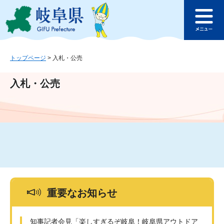
ペ
メ
このページの本文へ
ー
ニ
メ
ジ
ュ
ニ
の
ー
ュ
先
を
ー
頭
飛
トップページ
>
入札・公売
で
ば
す
し
入札・公売
。
て
本
文
へ
重要なお知らせ
知事記者会見「楽しすぎるぞ岐阜！岐阜県アウトドア