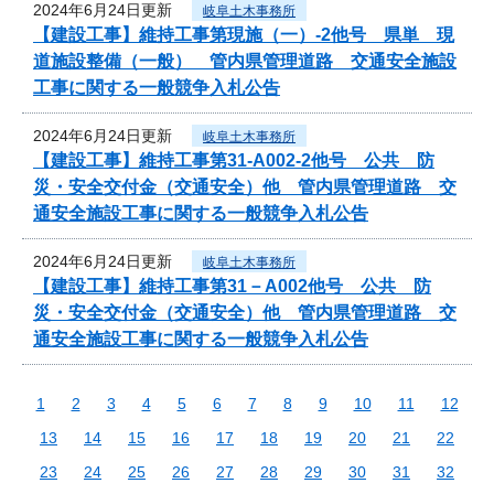
2024年6月24日更新
岐阜土木事務所
【建設工事】維持工事第現施（一）-2他号 県単 現
道施設整備（一般） 管内県管理道路 交通安全施設
工事に関する一般競争入札公告
2024年6月24日更新
岐阜土木事務所
【建設工事】維持工事第31-A002-2他号 公共 防
災・安全交付金（交通安全）他 管内県管理道路 交
通安全施設工事に関する一般競争入札公告
2024年6月24日更新
岐阜土木事務所
【建設工事】維持工事第31－A002他号 公共 防
災・安全交付金（交通安全）他 管内県管理道路 交
通安全施設工事に関する一般競争入札公告
1
2
3
4
5
6
7
8
9
10
11
12
13
14
15
16
17
18
19
20
21
22
23
24
25
26
27
28
29
30
31
32