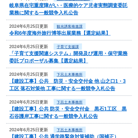
岐阜県在宅重度障がい・医療的ケア児者実態調査委託
業務に関する一般競争入札公告
2024年6月25日更新
観光誘客推進課
令和6年度海外旅行博等出展業務【選定結果】
2024年6月25日更新
子育て支援課
「子育て支援関連システム」開発及び運用・保守業務
委託プロポーザル募集【選定結果】
2024年6月25日更新
下呂土木事務所
【建設工事】公共 防災・安全交付金 他 山之口1・3
工区 落石対策他 工事に関する一般競争入札公告
2024年6月25日更新
下呂土木事務所
【建設工事】公共 防災・安全交付金 黒石1工区 黒
石谷護岸工事に関する一般競争入札公告
2024年6月25日更新
下呂土木事務所
【建設工事】公共 通学路緊急対策補助（国補正）