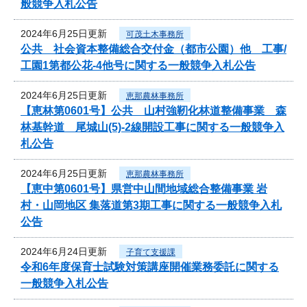
般競争入札公告
2024年6月25日更新
可茂土木事務所
公共 社会資本整備総合交付金（都市公園）他 工事/
工園1第都公花-4他号に関する一般競争入札公告
2024年6月25日更新
恵那農林事務所
【恵林第0601号】公共 山村強靭化林道整備事業 森
林基幹道 尾城山(5)-2線開設工事に関する一般競争入
札公告
2024年6月25日更新
恵那農林事務所
【恵中第0601号】県営中山間地域総合整備事業 岩
村・山岡地区 集落道第3期工事に関する一般競争入札
公告
2024年6月24日更新
子育て支援課
令和6年度保育士試験対策講座開催業務委託に関する
一般競争入札公告