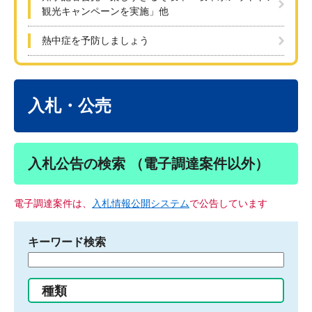
観光キャンペーンを実施」他
熱中症を予防しましょう
本
文
入札・公売
入札公告の検索 （電子調達案件以外）
電子調達案件は、
入札情報公開システム
で公告しています
キーワード検索
検
索
す
種類
る