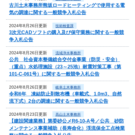
古川土木事務所熊坂ロードヒーティングで使用する電
気の調達に関する一般競争入札公告
2024年8月26日更新
技術検査課
3次元CADソフトの購入及び保守業務に関する一般競
争入札公告
2024年8月26日更新
流域浄水事務所
公共 社会資本整備総合交付金事業（防災・安全）
（重点）水処理施設（23～25池）耐震対策工事（第
101-C-061号）に関する一般競争入札公告
2024年8月26日更新
岐阜土木事務所
令和6年 凍結防止剤散布機（車載式、1.0m3、自然
流下式）2台の調達に関する一般競争入札公告
2024年8月23日更新
高山土木事務所
【建設関連業務】第委砂公メR6-10-A号／公共 砂防
メンテナンス事業補助（長寿命化）渓流保全工点検業