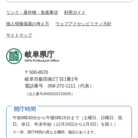
リンク・著作権・免責事項
利用ガイド
個人情報保護の考え方
ウェブアクセシビリティ方針
サイトマップ
岐阜県庁
GIFU Prefectural Office
〒500-8570
岐阜市薮田南2丁目1番1号
電話番号 058-272-1111（代表）
（法人番号4000020210005）
開庁時間
午前8時30分から午後5時15分まで
（土曜日、日曜日、祝
日、休日、年末年始（12月29日から1月3日）を除く）
※一部、開庁時間の異なる機関、施設があります。