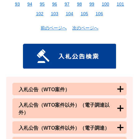
93
94
95
96
97
98
99
100
101
102
103
104
105
106
前のページへ
次のページへ
入札公告（WTO案件）
入札公告（WTO案件以外）（電子調達以
外）
入札公告（WTO案件以外）（電子調達）