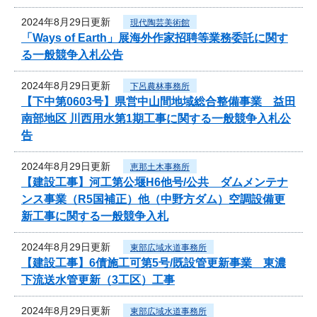
2024年8月29日更新
現代陶芸美術館
「Ways of Earth」展海外作家招聘等業務委託に関す
る一般競争入札公告
2024年8月29日更新
下呂農林事務所
【下中第0603号】県営中山間地域総合整備事業 益田
南部地区 川西用水第1期工事に関する一般競争入札公
告
2024年8月29日更新
恵那土木事務所
【建設工事】河工第公堰H6他号/公共 ダムメンテナ
ンス事業（R5国補正）他（中野方ダム）空調設備更
新工事に関する一般競争入札
2024年8月29日更新
東部広域水道事務所
【建設工事】6債施工可第5号/既設管更新事業 東濃
下流送水管更新（3工区）工事
2024年8月29日更新
東部広域水道事務所