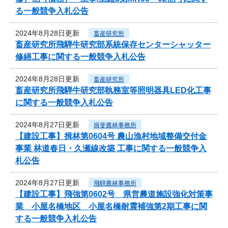
る一般競争入札公告
2024年8月28日更新
畜産研究所
畜産研究所飛騨牛研究部系統保存センターシャッター
修繕工事に関する一般競争入札公告
2024年8月28日更新
畜産研究所
畜産研究所飛騨牛研究部執務室等照明器具LED化工事
に関する一般競争入札公告
2024年8月27日更新
揖斐農林事務所
【建設工事】揖林第0604号 農山漁村地域整備交付金
事業 林道春日・久瀬線改築 工事に関する一般競争入
札公告
2024年8月27日更新
飛騨農林事務所
【建設工事】飛強第0602号 県営農道施設強化対策事
業 小屋名橋地区 小屋名橋耐震補強第2期工事に関
する一般競争入札公告