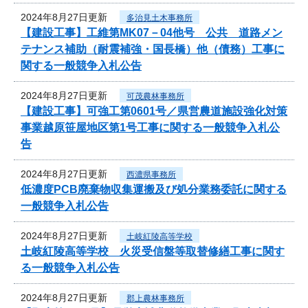
2024年8月27日更新
多治見土木事務所
【建設工事】工維第MK07－04他号 公共 道路メン
テナンス補助（耐震補強・国長橋）他（債務）工事に
関する一般競争入札公告
2024年8月27日更新
可茂農林事務所
【建設工事】可強工第0601号／県営農道施設強化対策
事業越原笹屋地区第1号工事に関する一般競争入札公
告
2024年8月27日更新
西濃県事務所
低濃度PCB廃棄物収集運搬及び処分業務委託に関する
一般競争入札公告
2024年8月27日更新
土岐紅陵高等学校
土岐紅陵高等学校 火災受信盤等取替修繕工事に関す
る一般競争入札公告
2024年8月27日更新
郡上農林事務所