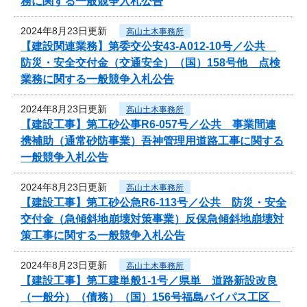
務に関する一般競争入札公告
2024年8月23日更新
高山土木事務所
【建設関連業務】第委交公安43-A012-10号／公共
防災・安全交付金（交通安全）（国）158号他 点検
業務に関する一般競争入札公告
2024年8月23日更新
高山土木事務所
【建設工事】第工砂公事R6-057号／公共 事業間連
携補助（通常砂防事業）吾神管理用道路工事に関する
一般競争入札公告
2024年8月23日更新
高山土木事務所
【建設工事】第工砂公急R6-113号／公共 防災・安全
交付金（急傾斜地崩壊対策事業）反保急傾斜地崩壊対
策工事に関する一般競争入札公告
2024年8月23日更新
高山土木事務所
【建設工事】第工建単般1-1号／県単 道路新設改良
（一般分）（債務）（国）156号福島バイパス工区