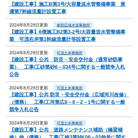
【建設工事】施工B第3号/大容量送水管整備事業 東
濃第7幹線流量計設置工事
2024年8月29日更新
東部広域水道事務所
【建設工事】6債施工B2第3-2号/大容量送水管整備事
業 可茂右岸第1幹線流量計等設置工事
2024年8月29日更新
可茂土木事務所
【建設工事】公共 防災・安全交付金（通常砂防事
業） 工事/工砂第砂6－034号に関する一般競争入札
公告
2024年8月29日更新
可茂土木事務所
【建設工事】公共 防災・安全交付金（広域河川改修）
（債務） 工事/工河第広6－6－2－1号に関する一般
競争入札公告
2024年8月29日更新
可茂土木事務所
【建設工事】公共 道路メンテナンス補助（橋梁補
修）他（債務） 工事/工維3第MK06－02他号に関す