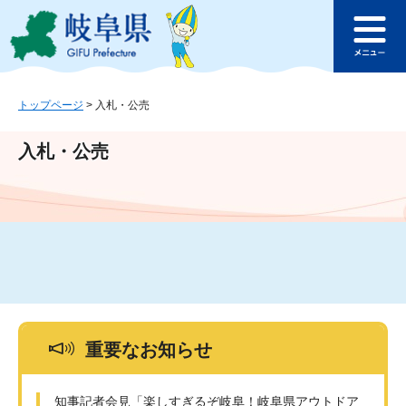
ペ
メ
このページの本文へ
ー
ニ
メ
ジ
ュ
ニ
の
ー
ュ
先
を
ー
頭
飛
トップページ
>
入札・公売
で
ば
す
し
入札・公売
。
て
本
文
へ
重要なお知らせ
知事記者会見「楽しすぎるぞ岐阜！岐阜県アウトドア