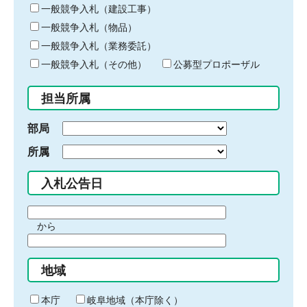
キ
一般競争入札（建設工事）
ー
一般競争入札（物品）
ワ
一般競争入札（業務委託）
ー
ド
一般競争入札（その他）
公募型プロポーザル
を
入
担当所属
力
部局
所属
入札公告日
期
から
間
期
の
間
始
地域
の
ま
終
り
わ
本庁
岐阜地域（本庁除く）