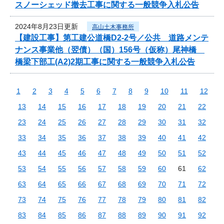
スノーシェッド撤去工事に関する一般競争入札公告
2024年8月23日更新
高山土木事務所
【建設工事】第工建公道橋D2-2号／公共 道路メンテ
ナンス事業他（翌債）（国）156号（仮称）尾神橋
橋梁下部工(A2)2期工事に関する一般競争入札公告
1
2
3
4
5
6
7
8
9
10
11
12
13
14
15
16
17
18
19
20
21
22
23
24
25
26
27
28
29
30
31
32
33
34
35
36
37
38
39
40
41
42
43
44
45
46
47
48
49
50
51
52
53
54
55
56
57
58
59
60
61
62
63
64
65
66
67
68
69
70
71
72
73
74
75
76
77
78
79
80
81
82
83
84
85
86
87
88
89
90
91
92