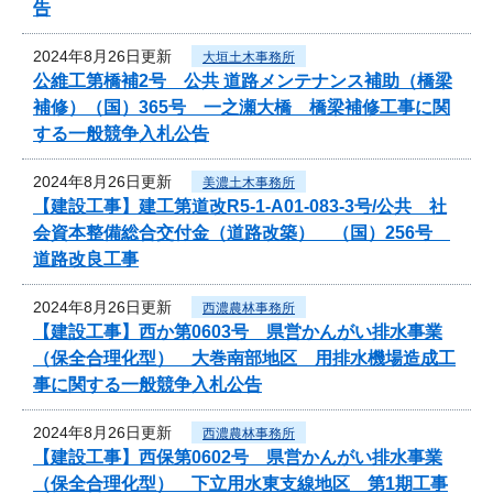
告
2024年8月26日更新
大垣土木事務所
公維工第橋補2号 公共 道路メンテナンス補助（橋梁
補修）（国）365号 一之瀬大橋 橋梁補修工事に関
する一般競争入札公告
2024年8月26日更新
美濃土木事務所
【建設工事】建工第道改R5-1-A01-083-3号/公共 社
会資本整備総合交付金（道路改築） （国）256号
道路改良工事
2024年8月26日更新
西濃農林事務所
【建設工事】西か第0603号 県営かんがい排水事業
（保全合理化型） 大巻南部地区 用排水機場造成工
事に関する一般競争入札公告
2024年8月26日更新
西濃農林事務所
【建設工事】西保第0602号 県営かんがい排水事業
（保全合理化型） 下立用水東支線地区 第1期工事