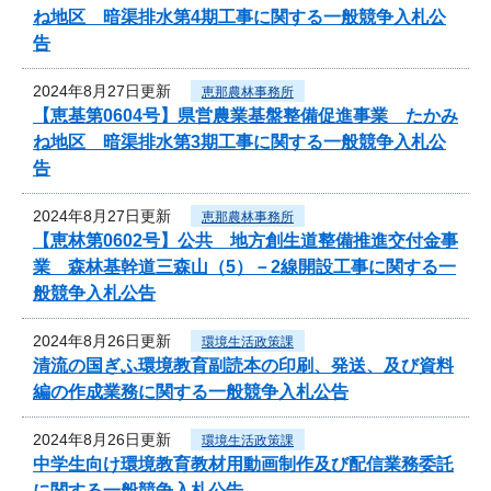
ね地区 暗渠排水第4期工事に関する一般競争入札公
告
2024年8月27日更新
恵那農林事務所
【恵基第0604号】県営農業基盤整備促進事業 たかみ
ね地区 暗渠排水第3期工事に関する一般競争入札公
告
2024年8月27日更新
恵那農林事務所
【恵林第0602号】公共 地方創生道整備推進交付金事
業 森林基幹道三森山（5）－2線開設工事に関する一
般競争入札公告
2024年8月26日更新
環境生活政策課
清流の国ぎふ環境教育副読本の印刷、発送、及び資料
編の作成業務に関する一般競争入札公告
2024年8月26日更新
環境生活政策課
中学生向け環境教育教材用動画制作及び配信業務委託
に関する一般競争入札公告