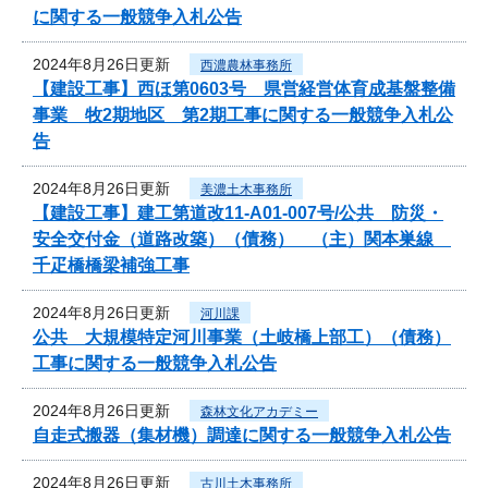
に関する一般競争入札公告
2024年8月26日更新
西濃農林事務所
【建設工事】西ほ第0603号 県営経営体育成基盤整備
事業 牧2期地区 第2期工事に関する一般競争入札公
告
2024年8月26日更新
美濃土木事務所
【建設工事】建工第道改11-A01-007号/公共 防災・
安全交付金（道路改築）（債務） （主）関本巣線
千疋橋橋梁補強工事
2024年8月26日更新
河川課
公共 大規模特定河川事業（土岐橋上部工）（債務）
工事に関する一般競争入札公告
2024年8月26日更新
森林文化アカデミー
自走式搬器（集材機）調達に関する一般競争入札公告
2024年8月26日更新
古川土木事務所