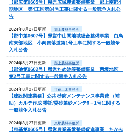
【郡広第0605号】県営広域農道整備事業 郡上南部4
期地区 第4工区第84号工事に関する一般競争入札公
告
2024年8月27日更新
郡上農林事務所
【郡中第0607号】県営中山間地域総合整備事業 白鳥
南東部地区 小向集落道第1号工事に関する一般競争
入札公告
2024年8月27日更新
郡上農林事務所
【郡池第0602号】県営ため池等整備事業 西坂地区
第2号工事に関する一般競争入札公告
2024年8月27日更新
可茂土木事務所
【建設関連業務】公共 砂防メンテナンス事業費 （補
助）カルテ作成 委託/委砂第砂メンテ6－1号に関する
一般競争入札公告
2024年8月27日更新
恵那農林事務所
【恵基第0605号】県営農業基盤整備促進事業 たかみ