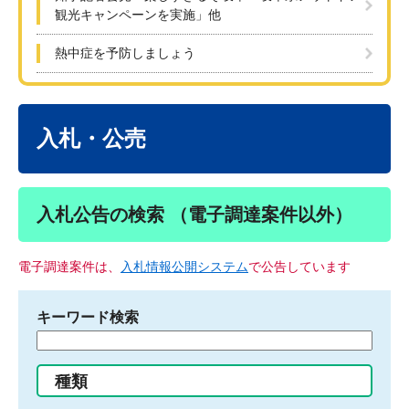
観光キャンペーンを実施」他
熱中症を予防しましょう
本
文
入札・公売
入札公告の検索 （電子調達案件以外）
電子調達案件は、
入札情報公開システム
で公告しています
キーワード検索
検
索
す
種類
る