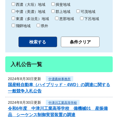
り
西濃（大垣）地域
揖斐地域
中濃（美濃）地域
郡上地域
可茂地域
東濃（多治見）地域
恵那地域
下呂地域
飛騨地域
県外
入札公告一覧
2024年8月30日更新
中濃農林事務所
国産軽自動車（ハイブリッド・4WD）の調達に関する
一般競争入札公告
2024年8月30日更新
中津川工業高等学校
令和6年度 中津川工業高等学校 備機械01 産振備
品 シーケンス制御実習装置の調達