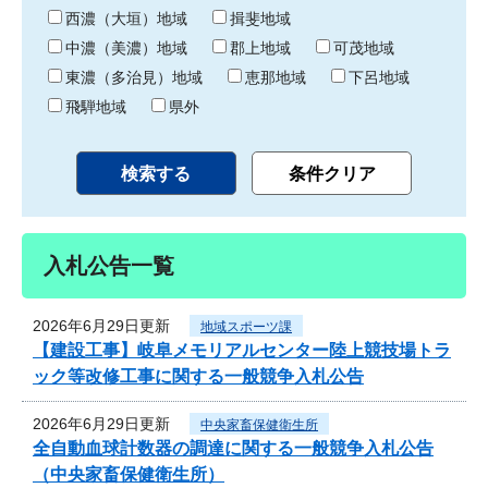
り
西濃（大垣）地域
揖斐地域
中濃（美濃）地域
郡上地域
可茂地域
東濃（多治見）地域
恵那地域
下呂地域
飛騨地域
県外
入札公告一覧
2026年6月29日更新
地域スポーツ課
【建設工事】岐阜メモリアルセンター陸上競技場トラ
ック等改修工事に関する一般競争入札公告
2026年6月29日更新
中央家畜保健衛生所
全自動血球計数器の調達に関する一般競争入札公告
（中央家畜保健衛生所）