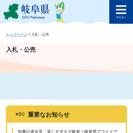
ペ
メ
このページの本文へ
ー
ニ
メ
ジ
ュ
ニ
の
ー
ュ
先
を
ー
頭
飛
トップページ
>
入札・公売
で
ば
す
し
入札・公売
。
て
本
文
へ
重要なお知らせ
知事記者会見「楽しすぎるぞ岐阜！岐阜県アウトドア