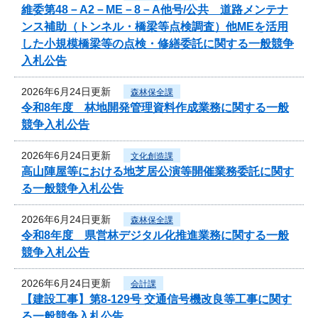
維委第48－A2－ME－8－A他号/公共 道路メンテナ
ンス補助（トンネル・橋梁等点検調査）他MEを活用
した小規模橋梁等の点検・修繕委託に関する一般競争
入札公告
2026年6月24日更新
森林保全課
令和8年度 林地開発管理資料作成業務に関する一般
競争入札公告
2026年6月24日更新
文化創造課
高山陣屋等における地芝居公演等開催業務委託に関す
る一般競争入札公告
2026年6月24日更新
森林保全課
令和8年度 県営林デジタル化推進業務に関する一般
競争入札公告
2026年6月24日更新
会計課
【建設工事】第8-129号 交通信号機改良等工事に関す
る一般競争入札公告