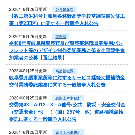
2026年6月26日更新
公共建築課
【教工第8-34号】岐阜各務野高等学校空調設備改修工
事（第2工区）に関する一般競争入札公告
2026年6月26日更新
警務課
令和8年度岐阜県警察官及び警察事務職員募集用パン
フレット等のデザイン制作委託業務に係る企画競争参
加業者の公募【選定結果】
2026年6月25日更新
高齢福祉課
岐阜県介護事業所等に対するサービス継続支援補助金
交付業務委託業務に関する一般競争入札公告
2026年6月25日更新
恵那土木事務所
交委第43－A012－8－A他号/公共 防災・安全交付金
（交通安全）他 （（国）257号 他）道路標識点検
委託に関する一般競争入札公告
2026年6月25日更新
恵那土木事務所