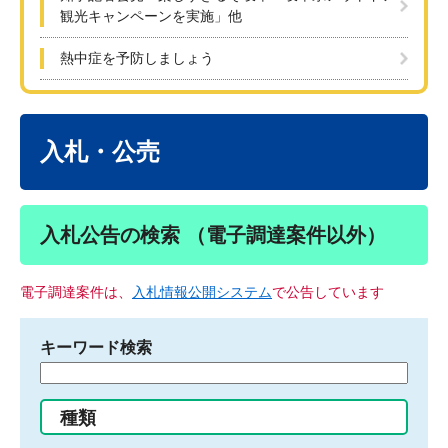
観光キャンペーンを実施」他
熱中症を予防しましょう
本
文
入札・公売
入札公告の検索 （電子調達案件以外）
電子調達案件は、
入札情報公開システム
で公告しています
キーワード検索
検
索
す
種類
る