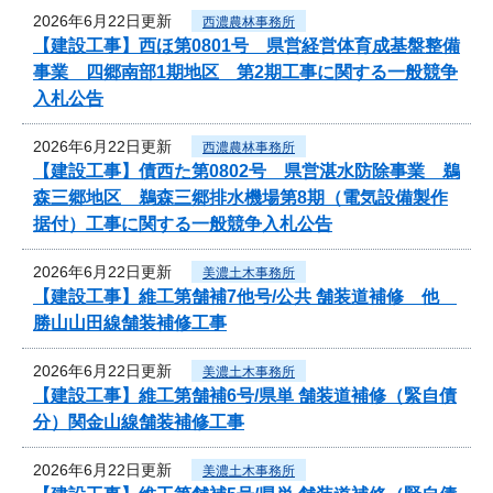
2026年6月22日更新
西濃農林事務所
【建設工事】西ほ第0801号 県営経営体育成基盤整備
事業 四郷南部1期地区 第2期工事に関する一般競争
入札公告
2026年6月22日更新
西濃農林事務所
【建設工事】債西た第0802号 県営湛水防除事業 鵜
森三郷地区 鵜森三郷排水機場第8期（電気設備製作
据付）工事に関する一般競争入札公告
2026年6月22日更新
美濃土木事務所
【建設工事】維工第舗補7他号/公共 舗装道補修 他
勝山山田線舗装補修工事
2026年6月22日更新
美濃土木事務所
【建設工事】維工第舗補6号/県単 舗装道補修（緊自債
分）関金山線舗装補修工事
2026年6月22日更新
美濃土木事務所