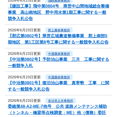
2026年6月23日更新
飛騨農林事務所
【建設工事】飛中第0804号 県営中山間地域総合整備
事業 高山南地区 野中用水第1期工事に関する一般
競争入札公告
2026年6月23日更新
郡上農林事務所
【郡広第0802号】県営広域農道整備事業 郡上南部5
期地区 第1工区第8号工事に関する一般競争入札公告
2026年6月23日更新
中濃農林事務所
【中治第0802号】予防治山事業 三月 工事に関する
一般競争入札
2026年6月23日更新
中濃農林事務所
【中治第0801号】復旧治山事業 真寄勢 工事 に関
する一般競争入札公告
2026年6月23日更新
多治見土木事務所
委維第48-A2-ME-7他号 公共 道路メンテナンス補助
（トンネル・橋梁等点検調査：ME）他（債務）委託