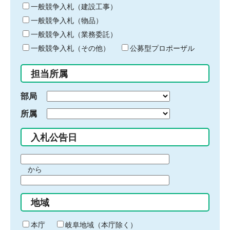
キ
一般競争入札（建設工事）
ー
一般競争入札（物品）
ワ
一般競争入札（業務委託）
ー
ド
一般競争入札（その他）
公募型プロポーザル
を
入
担当所属
力
部局
所属
入札公告日
期
から
間
期
の
間
始
地域
の
ま
終
り
わ
本庁
岐阜地域（本庁除く）