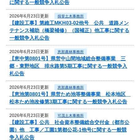
に関する一般競争入札公告
2026年6月23日更新
揖斐土木事務所
【建設工事】第維工MKH03-02他号 公共 道路メン
テナンス補助（橋梁補修）（国補正）他工事に関する
一般競争入札公告
2026年6月23日更新
恵那農林事務所
【恵中第0801号】県営中山間地域総合整備事業 三
郷・東野地区 排水路第5期工事に関する一般競争入
札公告
2026年6月23日更新
恵那農林事務所
【恵池第0801号】県営ため池等整備事業 松本地区
松本ため池改修第3期工事に関する一般競争入札公告
2026年6月23日更新
可茂土木事務所
【建設工事】公共 社会資本整備総合交付金（都市公
園）他 工事／工園1第都公花-1他号に関する一般競
争入札公告