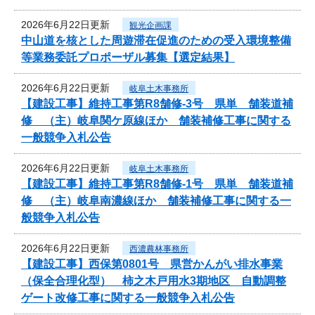
2026年6月22日更新
観光企画課
中山道を核とした周遊滞在促進のための受入環境整備
等業務委託プロポーザル募集【選定結果】
2026年6月22日更新
岐阜土木事務所
【建設工事】維持工事第R8舗修-3号 県単 舗装道補
修 （主）岐阜関ケ原線ほか 舗装補修工事に関する
一般競争入札公告
2026年6月22日更新
岐阜土木事務所
【建設工事】維持工事第R8舗修-1号 県単 舗装道補
修 （主）岐阜南濃線ほか 舗装補修工事に関する一
般競争入札公告
2026年6月22日更新
西濃農林事務所
【建設工事】西保第0801号 県営かんがい排水事業
（保全合理化型） 柿之木戸用水3期地区 自動調整
ゲート改修工事に関する一般競争入札公告