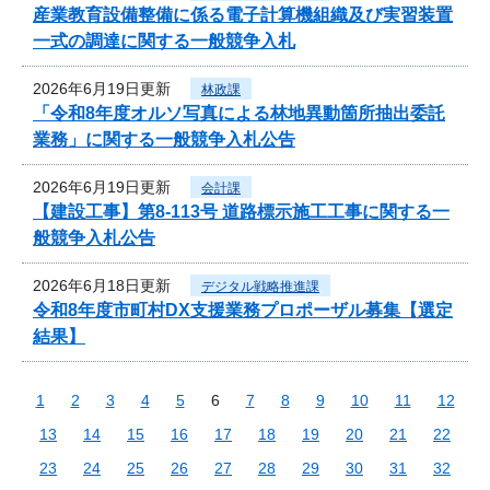
産業教育設備整備に係る電子計算機組織及び実習装置
一式の調達に関する一般競争入札
2026年6月19日更新
林政課
「令和8年度オルソ写真による林地異動箇所抽出委託
業務」に関する一般競争入札公告
2026年6月19日更新
会計課
【建設工事】第8-113号 道路標示施工工事に関する一
般競争入札公告
2026年6月18日更新
デジタル戦略推進課
令和8年度市町村DX支援業務プロポーザル募集【選定
結果】
1
2
3
4
5
6
7
8
9
10
11
12
13
14
15
16
17
18
19
20
21
22
23
24
25
26
27
28
29
30
31
32