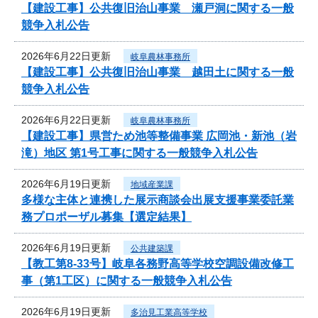
【建設工事】公共復旧治山事業 瀬戸洞に関する一般
競争入札公告
2026年6月22日更新
岐阜農林事務所
【建設工事】公共復旧治山事業 越田土に関する一般
競争入札公告
2026年6月22日更新
岐阜農林事務所
【建設工事】県営ため池等整備事業 広岡池・新池（岩
滝）地区 第1号工事に関する一般競争入札公告
2026年6月19日更新
地域産業課
多様な主体と連携した展示商談会出展支援事業委託業
務プロポーザル募集【選定結果】
2026年6月19日更新
公共建築課
【教工第8-33号】岐阜各務野高等学校空調設備改修工
事（第1工区）に関する一般競争入札公告
2026年6月19日更新
多治見工業高等学校