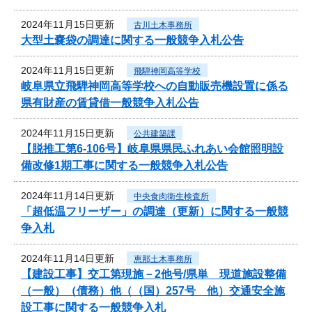
2024年11月15日更新
古川土木事務所
大型土嚢袋の調達に関する一般競争入札公告
2024年11月15日更新
飛騨神岡高等学校
岐阜県立飛騨神岡高等学校への自動販売機設置に係る
県有財産の賃貸借一般競争入札公告
2024年11月15日更新
公共建築課
【脱推工第6-106号】岐阜県県民ふれあい会館照明設
備改修1期工事に関する一般競争入札公告
2024年11月14日更新
中央食肉衛生検査所
「超低温フリーザー」の調達（更新）に関する一般競
争入札
2024年11月14日更新
恵那土木事務所
【建設工事】交工第現施－2他号/県単 現道施設整備
（一般）（債務）他（（国）257号 他）交通安全施
設工事に関する一般競争入札