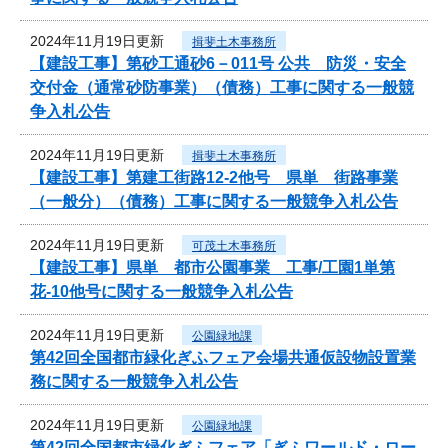
2024年11月19日更新
揖斐土木事務所
【建設工事】第砂工通砂6－011号 公共 防災・安全
交付金（通常砂防事業）（債務）工事に関する一般競
争入札公告
2024年11月19日更新
揖斐土木事務所
【建設工事】第建工街路12-2他号 県単 街路事業
（一般分）（債務）工事に関する一般競争入札公告
2024年11月19日更新
可茂土木事務所
【建設工事】県単 都市公園事業 工事/工園1単第
花-10他号に関する一般競争入札公告
2024年11月19日更新
公園緑地課
第42回全国都市緑化ぎふフェア会場共通仮設物設置業
務に関する一般競争入札公告
2024年11月19日更新
公園緑地課
第42回全国都市緑化ぎふフェア「ぎふワールド・ロー