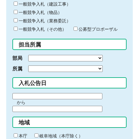
キ
一般競争入札（建設工事）
ー
一般競争入札（物品）
ワ
一般競争入札（業務委託）
ー
ド
一般競争入札（その他）
公募型プロポーザル
を
入
担当所属
力
部局
所属
入札公告日
期
から
間
期
の
間
始
地域
の
ま
終
り
わ
本庁
岐阜地域（本庁除く）