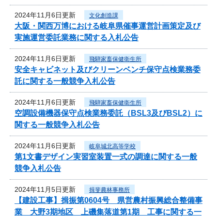
2024年11月6日更新
文化創造課
大阪・関西万博における岐阜県催事運営計画策定及び
実施運営委託業務に関する入札公告
2024年11月6日更新
飛騨家畜保健衛生所
安全キャビネット及びクリーンベンチ保守点検業務委
託に関する一般競争入札公告
2024年11月6日更新
飛騨家畜保健衛生所
空調設備機器保守点検業務委託（BSL3及びBSL2）に
関する一般競争入札公告
2024年11月6日更新
岐阜城北高等学校
第1文書デザイン実習室装置一式の調達に関する一般
競争入札公告
2024年11月5日更新
揖斐農林事務所
【建設工事】揖振第0604号 県営農村振興総合整備事
業 大野3期地区 上磯集落道第1期 工事に関する一