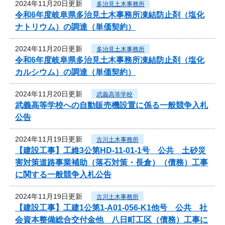
2024年11月20日更新
多治見土木事務所
令和6年度岐阜県多治見土木事務所凍結防止剤（塩化
ナトリウム）の調達（単価契約）
2024年11月20日更新
多治見土木事務所
令和6年度岐阜県多治見土木事務所凍結防止剤（塩化
カルシウム）の調達（単価契約）
2024年11月20日更新
武義高等学校
武義高等学校への自動販売機設置に係る一般競争入札
公告
2024年11月19日更新
古川土木事務所
【建設工事】工維3公第HD-11-01-1号 公共 土砂災
害対策道路事業補助（落石対策・長倉）（債務）工事
に関する一般競争入札公告
2024年11月19日更新
古川土木事務所
【建設工事】工建1公第1-A01-056-K1他号 公共 社
会資本整備総合交付金他 八日町工区（債務）工事に