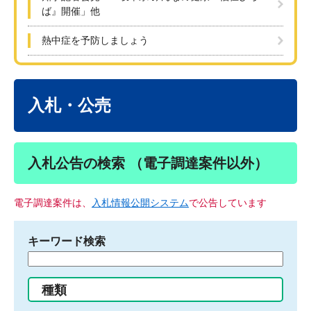
ば』開催」他
熱中症を予防しましょう
本
文
入札・公売
入札公告の検索 （電子調達案件以外）
電子調達案件は、
入札情報公開システム
で公告しています
キーワード検索
検
索
す
種類
る