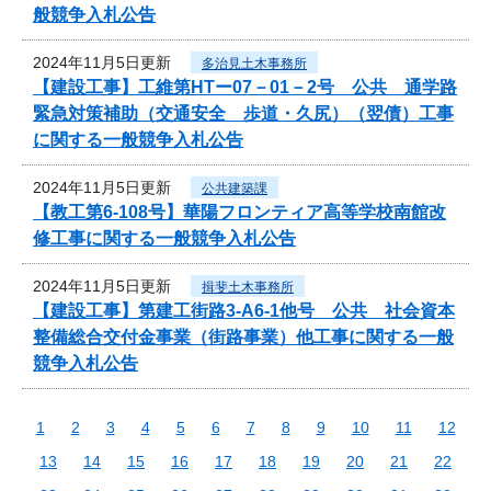
般競争入札公告
2024年11月5日更新
多治見土木事務所
【建設工事】工維第HTー07－01－2号 公共 通学路
緊急対策補助（交通安全 歩道・久尻）（翌債）工事
に関する一般競争入札公告
2024年11月5日更新
公共建築課
【教工第6-108号】華陽フロンティア高等学校南館改
修工事に関する一般競争入札公告
2024年11月5日更新
揖斐土木事務所
【建設工事】第建工街路3-A6-1他号 公共 社会資本
整備総合交付金事業（街路事業）他工事に関する一般
競争入札公告
1
2
3
4
5
6
7
8
9
10
11
12
13
14
15
16
17
18
19
20
21
22