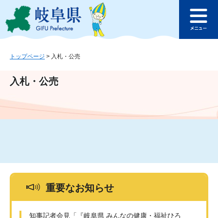
ペ
メ
このページの本文へ
ー
ニ
メ
ジ
ュ
ニ
の
ー
ュ
先
を
ー
頭
飛
トップページ
>
入札・公売
で
ば
す
し
入札・公売
。
て
本
文
へ
重要なお知らせ
知事記者会見「『岐阜県 みんなの健康・福祉ひろ