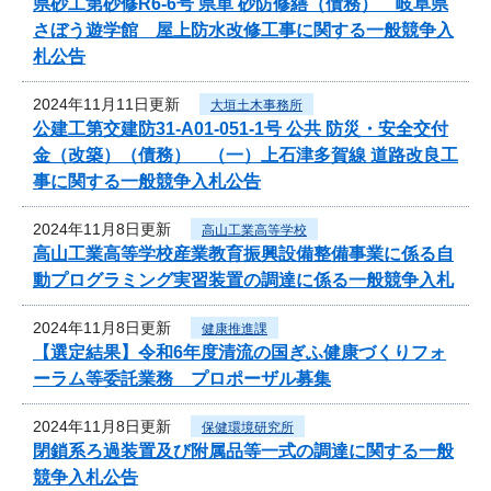
県砂工第砂修R6-6号 県単 砂防修繕（債務） 岐阜県
さぼう遊学館 屋上防水改修工事に関する一般競争入
札公告
2024年11月11日更新
大垣土木事務所
公建工第交建防31-A01-051-1号 公共 防災・安全交付
金（改築）（債務） （一）上石津多賀線 道路改良工
事に関する一般競争入札公告
2024年11月8日更新
高山工業高等学校
高山工業高等学校産業教育振興設備整備事業に係る自
動プログラミング実習装置の調達に係る一般競争入札
2024年11月8日更新
健康推進課
【選定結果】令和6年度清流の国ぎふ健康づくりフォ
ーラム等委託業務 プロポーザル募集
2024年11月8日更新
保健環境研究所
閉鎖系ろ過装置及び附属品等一式の調達に関する一般
競争入札公告