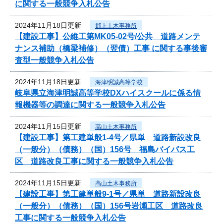
に関する一般競争入札公告
2024年11月18日更新
郡上土木事務所
【建設工事】公維工第MK05-02号/公共 道路メンテ
ナンス補助（橋梁補修）（翌債）工事 に関する事後審
査型一般競争入札公告
2024年11月18日更新
海津明誠高等学校
岐阜県立海津明誠高等学校DXハイスクールに係る情
報機器等の調達に関する一般競争入札公告
2024年11月15日更新
高山土木事務所
【建設工事】第工建単般1-4号／県単 道路新設改良
（一般分）（債務）（国）156号 福島バイパス工
区 道路改良工事に関する一般競争入札公告
2024年11月15日更新
高山土木事務所
【建設工事】第工建単般9-1号／県単 道路新設改良
（一般分）（債務）（国）156号岩瀬工区 道路改良
工事に関する一般競争入札公告