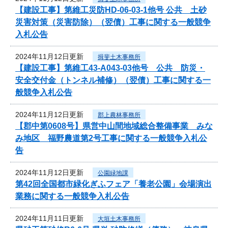
【建設工事】第維工災防HD-06-03-1他号 公共 土砂
災害対策（災害防除）（翌債）工事に関する一般競争
入札公告
2024年11月12日更新
揖斐土木事務所
【建設工事】第維工43-A043-03他号 公共 防災・
安全交付金（トンネル補修）（翌債）工事に関する一
般競争入札公告
2024年11月12日更新
郡上農林事務所
【郡中第0608号】県営中山間地域総合整備事業 みな
み地区 福野農道第2号工事に関する一般競争入札公
告
2024年11月12日更新
公園緑地課
第42回全国都市緑化ぎふフェア「養老公園」会場演出
業務に関する一般競争入札公告
2024年11月11日更新
大垣土木事務所