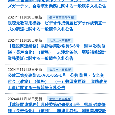
ズガーデン」会場演出業務に関する一般競争入札公告
2024年11月18日更新
岐阜商業高等学校
視聴覚教育用機器 ビデオ作成装置ビデオ作成装置一
式の調達に関する一般競争入札公告
2024年11月18日更新
大垣土木事務所
【建設関連業務】県砂委第砂修長S-6号 県単 砂防修
繕（長寿命化）（債務） 志津北谷他 堰堤補修設計
業務委託に関する一般競争入札公告
2024年11月18日更新
大垣土木事務所
公建工第交建防31-A01-055-1号 公共 防災・安全交
付金（改築）（債務） （一）牧田室原線 道路改良
工事に関する一般競争入札公告
2024年11月18日更新
大垣土木事務所
【建設関連業務】県砂委第砂修長S-5号 県単 砂防修
繕（長寿命化）（債務） 志津北谷他 測量業務委託