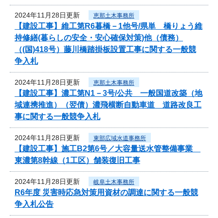
2024年11月28日更新
恵那土木事務所
【建設工事】維工第R6暮橋－1他号/県単 橋りょう維
持修繕(暮らしの安全・安心確保対策)他（債務）
（(国)418号）藤川橋踏掛板設置工事に関する一般競
争入札
2024年11月28日更新
恵那土木事務所
【建設工事】濃工第N1－3号/公共 一般国道改築（地
域連携推進）（翌債）濃飛横断自動車道 道路改良工
事に関する一般競争入札
2024年11月28日更新
東部広域水道事務所
【建設工事】施工B2第6号／大容量送水管整備事業
東濃第8幹線（1工区）舗装復旧工事
2024年11月28日更新
岐阜土木事務所
R6年度 災害時応急対策用資材の調達に関する一般競
争入札公告