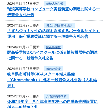
2024年11月28日更新
瑞浪高等学校
瑞浪高等学校コンピュータ実習装置の調達に関する一
般競争入札公告
2024年11月27日更新
男女共同参画推進課
「ぎふジョ！女性の活躍を応援するポータルサイト」
運用・保守業務委託に関する一般競争入札公告
2024年11月27日更新
関高等学校
関高等学校DXハイスクールに係る情報機器等の調達
に関する一般競争入札公告
2024年11月27日更新
義務教育課
岐阜県市町村等GIGAスクール端末整備
（Chromebook）に係る一般競争入札公告【入札結
果】
2024年11月27日更新
八百津高等学校
令和7-9年度 八百津高等学校への自動販売機設置に
係る一般競争入札