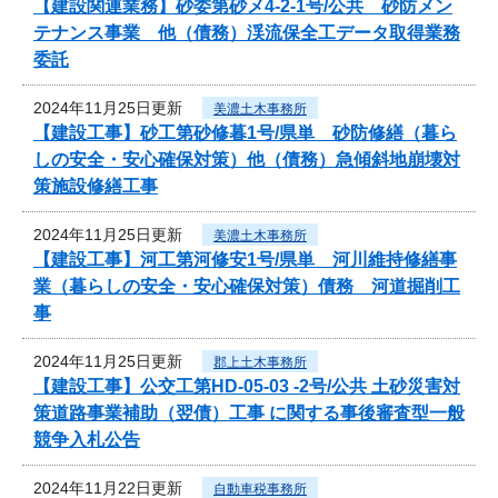
【建設関連業務】砂委第砂メ4-2-1号/公共 砂防メン
テナンス事業 他（債務）渓流保全工データ取得業務
委託
2024年11月25日更新
美濃土木事務所
【建設工事】砂工第砂修暮1号/県単 砂防修繕（暮ら
しの安全・安心確保対策）他（債務）急傾斜地崩壊対
策施設修繕工事
2024年11月25日更新
美濃土木事務所
【建設工事】河工第河修安1号/県単 河川維持修繕事
業（暮らしの安全・安心確保対策）債務 河道掘削工
事
2024年11月25日更新
郡上土木事務所
【建設工事】公交工第HD-05-03 -2号/公共 土砂災害対
策道路事業補助（翌債）工事 に関する事後審査型一般
競争入札公告
2024年11月22日更新
自動車税事務所