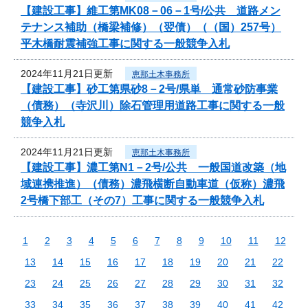
【建設工事】維工第MK08－06－1号/公共 道路メン
テナンス補助（橋梁補修）（翌債）（（国）257号）
平木橋耐震補強工事に関する一般競争入札
2024年11月21日更新
恵那土木事務所
【建設工事】砂工第県砂8－2号/県単 通常砂防事業
（債務）（寺沢川）除石管理用道路工事に関する一般
競争入札
2024年11月21日更新
恵那土木事務所
【建設工事】濃工第N1－2号/公共 一般国道改築（地
域連携推進）（債務）濃飛横断自動車道（仮称）濃飛
2号橋下部工（その7）工事に関する一般競争入札
1
2
3
4
5
6
7
8
9
10
11
12
13
14
15
16
17
18
19
20
21
22
23
24
25
26
27
28
29
30
31
32
33
34
35
36
37
38
39
40
41
42