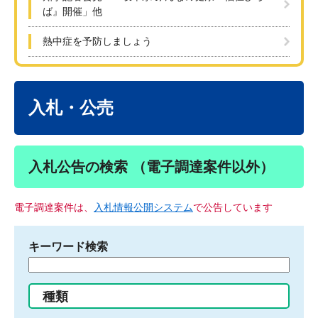
ば』開催」他
熱中症を予防しましょう
本
文
入札・公売
入札公告の検索 （電子調達案件以外）
電子調達案件は、
入札情報公開システム
で公告しています
キーワード検索
検
索
す
種類
る