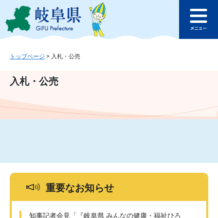
ペ
メ
このページの本文へ
ー
ニ
メ
ジ
ュ
ニ
の
ー
ュ
先
を
ー
頭
飛
トップページ
>
入札・公売
で
ば
す
し
入札・公売
。
て
本
文
へ
重要なお知らせ
知事記者会見「『岐阜県 みんなの健康・福祉ひろ