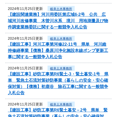
2024年11月25日更新
岐阜土木事務所
【建設関連業務】河川用委託第広域6-2号 公共 広
域河川改修事業 木曽川水系 境川 用地測量及び物
件調査業務委託に関する一般競争入札公告
2024年11月25日更新
岐阜土木事務所
【建設工事】河川工事第河修22-11号 県単 河川維
持修繕事業【債務】桑原川浄化施設本線ポンプ更新工
事に関する一般競争入札公告
2024年11月25日更新
岐阜土木事務所
【建設工事】砂防工事第R6緊土-3・緊土暮安-1号 県
単 緊急土石流対策砂防事業（暮らしの安全・安心確
保対策）【債務】初鹿谷 除石工事に関する一般競争
入札公告
2024年11月25日更新
岐阜土木事務所
【建設工事】砂防工事第R6緊土暮安－2号 県単 緊
急土石流対策砂防事業（暮らしの安全・安心確保対