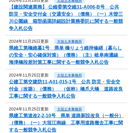
2024年11月25日更新
大垣土木事務所
【建設関連業務】 公維委第交維31-A006-B号 公共
防災・安全交付金（交通安全）（債務）（一）木曽三
川公園線 箱型函渠詳細設計業務委託に関する一般競
争入札公告
2024年11月25日更新
大垣土木事務所
県維工第橋維暮1号 県単 橋りょう維持修繕（暮らし
の安全・安心確保対策）（債務）（主）岐阜南濃線
海津橋段差対策工事に関する一般競争入札公告
2024年11月25日更新
大垣土木事務所
公建工第交建防11-A01-015-1号 公共 防災・安全交
付金（改築）（債務） （仮称）橋爪大橋 道路改良
工事に関する一般競争入札公告
2024年11月25日更新
大垣土木事務所
県建工第道改2-2-10号 県単 道路新設改良（一般分）
（債務）（一）大垣江南線 工事用道路撤去工事に関
する一般競争入札公告