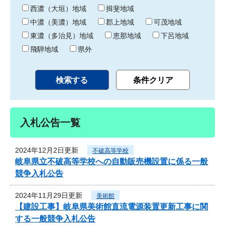
り
西濃（大垣）地域
揖斐地域
中濃（美濃）地域
郡上地域
可茂地域
東濃（多治見）地域
恵那地域
下呂地域
飛騨地域
県外
入札公告一覧
2024年12月2日更新
不破高等学校
岐阜県立不破高等学校への自動販売機設置に係る一般
競争入札公告
2024年11月29日更新
美術館
【建設工事】岐阜県美術館直流電源装置更新工事に関
する一般競争入札公告