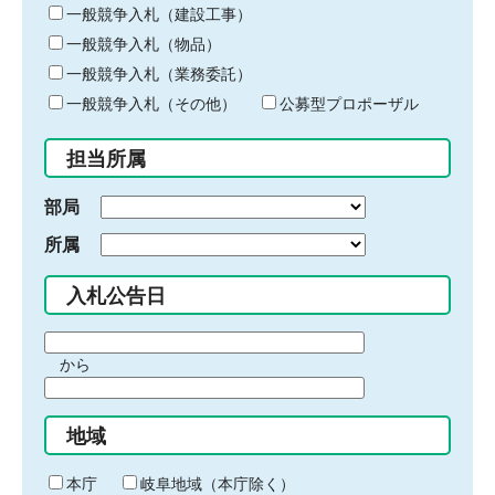
キ
一般競争入札（建設工事）
ー
一般競争入札（物品）
ワ
一般競争入札（業務委託）
ー
ド
一般競争入札（その他）
公募型プロポーザル
を
入
担当所属
力
部局
所属
入札公告日
期
から
間
期
の
間
始
地域
の
ま
終
り
わ
本庁
岐阜地域（本庁除く）