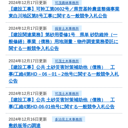
2024年12月17日更新
可茂農林事務所
【建設工事】可幹工第0602号／県営基幹農道整備事業
東白川地区第8号工事に関する一般競争入札公告
2024年12月17日更新
揖斐土木事務所
【建設関連業務】第砂用委修1号 県単 砂防維持（一
般修繕）事業（債務）用地測量・物件調査業務委託に
関する一般競争入札公告
2024年12月17日更新
可茂土木事務所
【建設工事】公共 土砂災害対策補助他（債務） 工
事/工維4第HD－06－01－2他号に関する一般競争入札
公告
2024年12月17日更新
可茂土木事務所
【建設工事】公共 土砂災害対策補助他（債務） 工
事/工維4第HD-06-01他号に関する一般競争入札公告
2024年12月16日更新
多治見土木事務所
敷鉄板等の調達