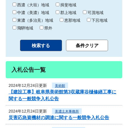
り
西濃（大垣）地域
揖斐地域
中濃（美濃）地域
郡上地域
可茂地域
東濃（多治見）地域
恵那地域
下呂地域
飛騨地域
県外
入札公告一覧
2024年12月24日更新
美術館
【建設工事】岐阜県美術館第3収蔵庫谷樋修繕工事に
関する一般競争入札公告
2024年12月24日更新
美濃土木事務所
災害応急資機材の調達に関する一般競争入札公告