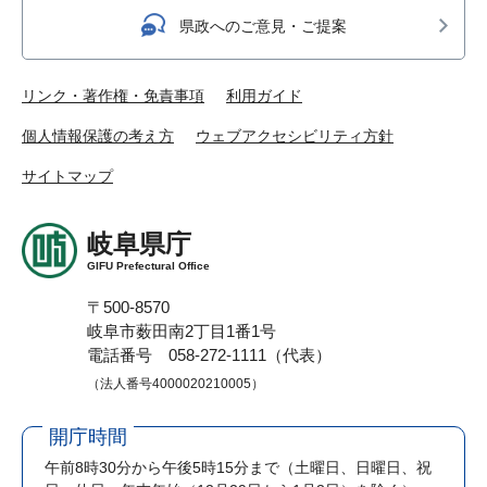
県政へのご意見・ご提案
リンク・著作権・免責事項
利用ガイド
個人情報保護の考え方
ウェブアクセシビリティ方針
サイトマップ
岐阜県庁
GIFU Prefectural Office
〒500-8570
岐阜市薮田南2丁目1番1号
電話番号 058-272-1111（代表）
（法人番号4000020210005）
開庁時間
午前8時30分から午後5時15分まで
（土曜日、日曜日、祝