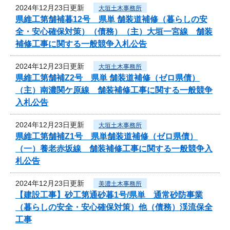
2024年12月23日更新
大垣土木事務所
県維工第舗補暮12号 県単 舗装道補修（暮らしの安
全・安心確保対策）（債務）（主）大垣一宮線 舗装
補修工事に関する一般競争入札公告
2024年12月23日更新
大垣土木事務所
県維工第舗補Z2号 県単 舗装道補修（ゼロ県債）
（主）南濃関ケ原線 舗装補修工事に関する一般競争
入札公告
2024年12月23日更新
大垣土木事務所
県維工第舗補Z1号 県単舗装道補修（ゼロ県債）
（一）養老赤坂線 舗装補修工事に関する一般競争入
札公告
2024年12月23日更新
美濃土木事務所
【建設工事】砂工第通砂暮1号/県単 通常砂防事業
（暮らしの安全・安心確保対策）他（債務）渓流保全
工事