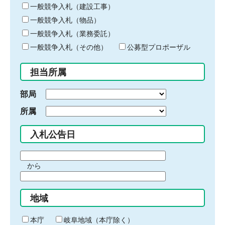
キ
一般競争入札（建設工事）
ー
一般競争入札（物品）
ワ
一般競争入札（業務委託）
ー
ド
一般競争入札（その他）
公募型プロポーザル
を
入
担当所属
力
部局
所属
入札公告日
期
から
間
期
の
間
始
地域
の
ま
終
り
わ
本庁
岐阜地域（本庁除く）