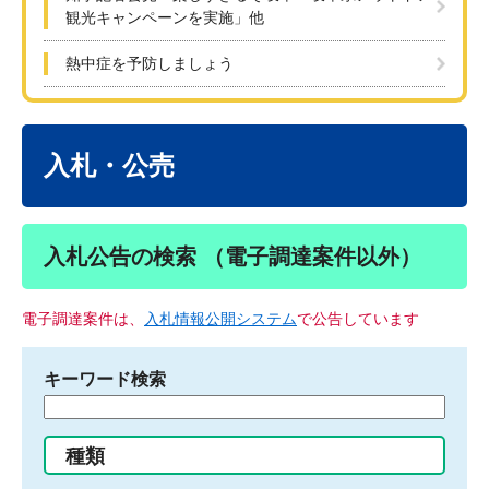
観光キャンペーンを実施」他
熱中症を予防しましょう
本
文
入札・公売
入札公告の検索 （電子調達案件以外）
電子調達案件は、
入札情報公開システム
で公告しています
キーワード検索
検
索
す
種類
る