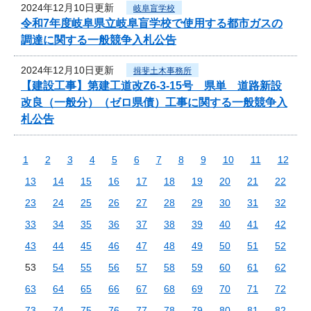
2024年12月10日更新
岐阜盲学校
令和7年度岐阜県立岐阜盲学校で使用する都市ガスの
調達に関する一般競争入札公告
2024年12月10日更新
揖斐土木事務所
【建設工事】第建工道改Z6-3-15号 県単 道路新設
改良（一般分）（ゼロ県債）工事に関する一般競争入
札公告
1
2
3
4
5
6
7
8
9
10
11
12
13
14
15
16
17
18
19
20
21
22
23
24
25
26
27
28
29
30
31
32
33
34
35
36
37
38
39
40
41
42
43
44
45
46
47
48
49
50
51
52
53
54
55
56
57
58
59
60
61
62
63
64
65
66
67
68
69
70
71
72
73
74
75
76
77
78
79
80
81
82