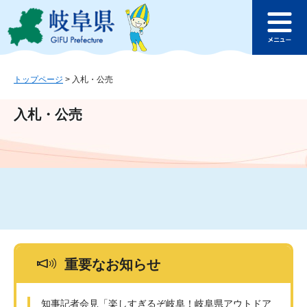
ペ
メ
このページの本文へ
ー
ニ
メ
ジ
ュ
ニ
の
ー
ュ
先
を
ー
頭
飛
トップページ
>
入札・公売
で
ば
す
し
入札・公売
。
て
本
文
へ
重要なお知らせ
知事記者会見「楽しすぎるぞ岐阜！岐阜県アウトドア