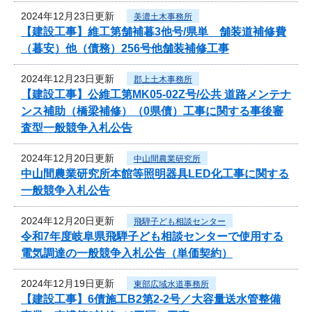
2024年12月23日更新
美濃土木事務所
【建設工事】維工第舗補暮3他号/県単 舗装道補修費
（暮安）他（債務）256号他舗装補修工事
2024年12月23日更新
郡上土木事務所
【建設工事】公維工第MK05-02Z号/公共 道路メンテナ
ンス補助（橋梁補修）（0県債）工事に関する事後審
査型一般競争入札公告
2024年12月20日更新
中山間農業研究所
中山間農業研究所本館等照明器具LED化工事に関する
一般競争入札公告
2024年12月20日更新
飛騨子ども相談センター
令和7年度岐阜県飛騨子ども相談センターで使用する
電気調達の一般競争入札公告（単価契約）
2024年12月19日更新
東部広域水道事務所
【建設工事】6債施工B2第2-2号／大容量送水管整備