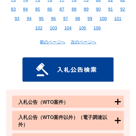
83
84
85
86
87
88
89
90
91
92
93
94
95
96
97
98
99
100
101
102
103
104
105
106
前のページへ
次のページへ
入札公告（WTO案件）
入札公告（WTO案件以外）（電子調達以
外）