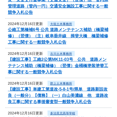
管理道路（管内一円）交通安全施設工事に関する一般
競争入札公告
2024年12月16日更新
大垣土木事務所
公維工第橋補6号 公共 道路メンテナンス補助（橋梁補
修）（翌債）（主）岐阜垂井線 揖斐大橋 橋梁補修
工事に関する一般競争入札公告
2024年12月16日更新
古川土木事務所
【建設工事】工維2公第MK11-03号 公共 道路メン
テナンス補助（橋梁補修）（翌債）金桶橋塗装塗替工
事に関する一般競争入札公告
2024年12月16日更新
郡上土木事務所
【建設工事】単建工第道改-5-8-1号/県単 道路新設改
良（一般分）【債務】（一）白山美濃線 他 道路改
良工事に関する事後審査型一般競争入札公告
2024年12月16日更新
多治見北高等学校