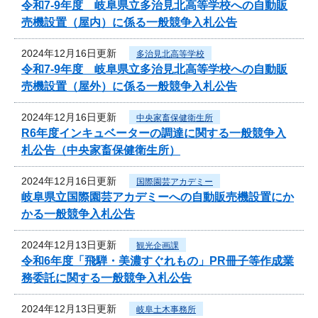
令和7‐9年度 岐阜県立多治見北高等学校への自動販
売機設置（屋内）に係る一般競争入札公告
2024年12月16日更新
多治見北高等学校
令和7‐9年度 岐阜県立多治見北高等学校への自動販
売機設置（屋外）に係る一般競争入札公告
2024年12月16日更新
中央家畜保健衛生所
R6年度インキュベーターの調達に関する一般競争入
札公告（中央家畜保健衛生所）
2024年12月16日更新
国際園芸アカデミー
岐阜県立国際園芸アカデミーへの自動販売機設置にか
かる一般競争入札公告
2024年12月13日更新
観光企画課
令和6年度「飛騨・美濃すぐれもの」PR冊子等作成業
務委託に関する一般競争入札公告
2024年12月13日更新
岐阜土木事務所