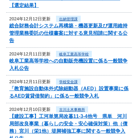
【選定結果】
2024年12月12日更新
出納管理課
総合財務会計システム再構築・機器更新及び運用維持
管理業務委託の仕様書案に対する意見招請に関する公
告
2024年12月11日更新
岐阜工業高等学校
岐阜工業高等学校への自動販売機設置に係る一般競争
入札公告
2024年12月11日更新
学校安全課
「教育施設自動体外式除細動器（AED）設置事業に係
るAED賃貸借契約」に係る一般競争入札
2024年12月10日更新
古川土木事務所
【建設工事】工河単第局改暮11-3-4他号 県単 河川
局部改良事業（暮らしの安全・安心確保対策）他（債
務）宮川（栄1他）堤脚補強工事に関する一般競争入