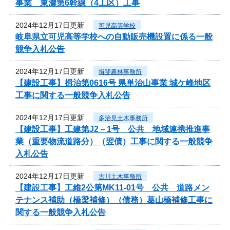
事業 東濃第6幹線（4工区）工事
2024年12月17日更新
可児高等学校
岐阜県立可児高等学校への自動販売機設置に係る一般
競争入札公告
2024年12月17日更新
揖斐農林事務所
【建設工事】揖治第0616号 県単治山事業 城ケ峰地区
工事に関する一般競争入札公告
2024年12月17日更新
多治見土木事務所
【建設工事】工建第J2－1号 公共 地域連携推進事
業（重要物流道路分）（翌債）工事に関する一般競争
入札公告
2024年12月17日更新
古川土木事務所
【建設工事】工維2公第MK11-01号 公共 道路メン
テナンス補助（橋梁補修）（債務）葛山橋補修工事に
関する一般競争入札公告