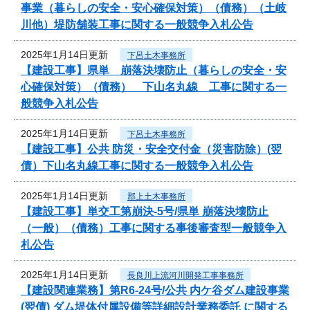
事業（暮らしの安全・安心確保対策）（債務）（土岐
川他）堤防舗装工事に関する一般競争入札公告
2025年1月14日更新
下呂土木事務所
【建設工事】県単 崩落決壊防止（暮らしの安全・安
心確保対策）（債務） 下山名丸線 工事に関する一
般競争入札公告
2025年1月14日更新
下呂土木事務所
【建設工事】公共 防災・安全交付金（災害防除）(翌
債）下山名丸線工事に関する一般競争入札公告
2025年1月14日更新
郡上土木事務所
【建設工事】単交工第崩決-5号/県単 崩落決壊防止
（一般）（債務）工事に関する事後審査型一般競争入
札公告
2025年1月14日更新
長良川上流河川開発工事事務所
【建設関連業務】第R6-24号/公共 内ケ谷ダム建設事業
(翌債) ダム堤体付属設備等詳細設計業務委託 に関する