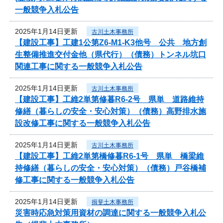
一般競争入札公告
2025年1月14日更新
古川土木事務所
【建設工事】工建1公第Z6-M1-K3他号 公共 地方創
生整備推進交付金他（県代行）（債務）トンネル坑口
関連工事に関する一般競争入札公告
2025年1月14日更新
古川土木事務所
【建設工事】工維2単第修暮R6-2号 県単 道路維持
修繕（暮らしの安全・安心対策）（債務）高野排水施
設改修工事に関する一般競争入札公告
2025年1月14日更新
古川土木事務所
【建設工事】工維2単第橋修暮R6-1号 県単 橋梁維
持修繕（暮らしの安全・安心対策）（債務）戸谷橋補
修工事に関する一般競争入札公告
2025年1月14日更新
揖斐土木事務所
災害時応急対策用資材の調達に関する一般競争入札公