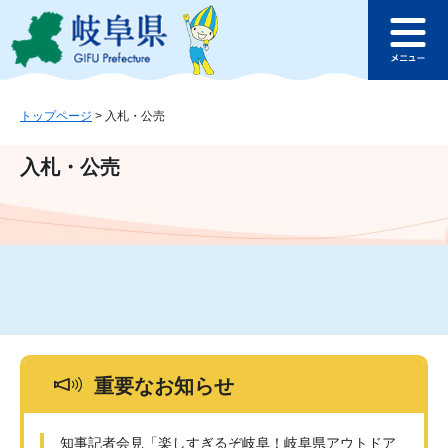
ペ
メ
このページの本文へ
ー
ニ
メ
ジ
ュ
ニ
の
ー
ュ
先
を
ー
頭
飛
トップページ
>
入札・公売
で
ば
す
し
入札・公売
。
て
本
文
へ
重要なお知らせ
知事記者会見「楽しすぎるぞ岐阜！岐阜県アウトドア