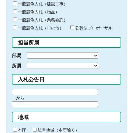
キ
一般競争入札（建設工事）
ー
一般競争入札（物品）
ワ
一般競争入札（業務委託）
ー
ド
一般競争入札（その他）
公募型プロポーザル
を
入
担当所属
力
部局
所属
入札公告日
期
から
間
期
の
間
始
地域
の
ま
終
り
わ
本庁
岐阜地域（本庁除く）