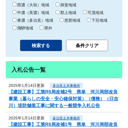
り
西濃（大垣）地域
揖斐地域
中濃（美濃）地域
郡上地域
可茂地域
東濃（多治見）地域
恵那地域
下呂地域
飛騨地域
県外
入札公告一覧
2025年1月14日更新
多治見土木事務所
【建設工事】工第R6局改補2号 県単 河川局部改良
事業（暮らしの安全・安心確保対策）（債務）（日吉
川）堤防舗装工事に関する一般競争入札公告
2025年1月14日更新
多治見土木事務所
【建設工事】工第R6局改補1号 県単 河川局部改良