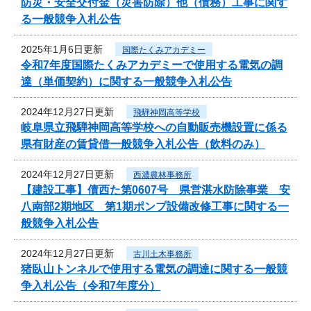
防災・安全交付金（災害防除）他（債務）工事に関す
る一般競争入札公告
2025年1月6日更新
国際たくみアカデミー
令和7年度国際たくみアカデミーで使用する電気の調
達（単価契約）に関する一般競争入札公告
2024年12月27日更新
飛騨神岡高等学校
岐阜県立飛騨神岡高等学校への自動販売機設置に係る
県有財産の賃貸借一般競争入札公告（飲料のみ）
2024年12月27日更新
西濃農林事務所
【建設工事】債西た第0607号 県営湛水防除事業 安
八南部2期地区 第1期ポンプ設備改修工事に関する一
般競争入札公告
2024年12月27日更新
古川土木事務所
猪臥山トンネルで使用する電気の調達に関する一般競
争入札公告（令和7年度分）