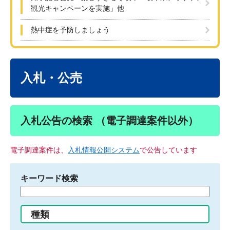
観光キャンペーンを実施」他
熱中症を予防しましょう
本
文
入札・公売
入札公告の検索 （電子調達案件以外）
電子調達案件は、
入札情報公開システム
で公告しています
キーワード検索
検
索
す
種類
る