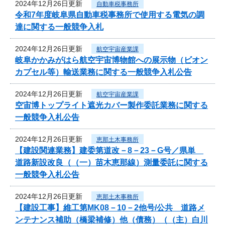
2024年12月26日更新
自動車税事務所
令和7年度岐阜県自動車税事務所で使用する電気の調
達に関する一般競争入札
2024年12月26日更新
航空宇宙産業課
岐阜かかみがはら航空宇宙博物館への展示物（ビオン
カプセル等）輸送業務に関する一般競争入札公告
2024年12月26日更新
航空宇宙産業課
空宙博トップライト遮光カバー製作委託業務に関する
一般競争入札公告
2024年12月26日更新
恵那土木事務所
【建設関連業務】建委第道改－8－23－G号／県単
道路新設改良（（一）苗木恵那線）測量委託に関する
一般競争入札公告
2024年12月26日更新
恵那土木事務所
【建設工事】維工第MK08－10－2他号/公共 道路メ
ンテナンス補助（橋梁補修）他（債務）（（主）白川