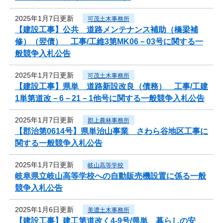
2025年1月7日更新
可茂土木事務所
【建設工事】公共 道路メンテナンス補助（橋梁補
修）（翌債） 工事/工維3第MK06－03号に関する一
般競争入札公告
2025年1月7日更新
可茂土木事務所
【建設工事】県単 道路新設改良（債務） 工事/工建
1単第道改－6－21－1他号に関する一般競争入札公告
2025年1月7日更新
郡上農林事務所
【郡治第0614号】県単治山事業 さわら谷地区工事に
関する一般競争入札公告
2025年1月7日更新
岐山高等学校
岐阜県立岐山高等学校への自動販売機設置に係る一般
競争入札公告
2025年1月6日更新
美濃土木事務所
【建設工事】建工第道改く4-9号/県単 暮らしの安