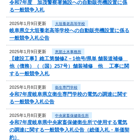
令和7年度 加茂警察署施設への自動販売機設置に係
る一般競争入札
2025年1月9日更新
大垣養老高等学校
岐阜県立大垣養老高等学校への自動販売機設置に係る
一般競争入札公告
2025年1月9日更新
恵那土木事務所
【建設工事】維工第舗修Z－1他号/県単 舗装道補修
他（債務）（（国）257号）舗装補修 他 工事に関
する一般競争入札
2025年1月8日更新
衛生専門学校
令和7年度岐阜県立衛生専門学校の電気の調達に関す
る一般競争入札公告
2025年1月8日更新
中央家畜保健衛生所
令和7年度岐阜県中央家畜保健衛生所で使用する電気
の調達に関する一般競争入札公告（総価入札・単価契
約）