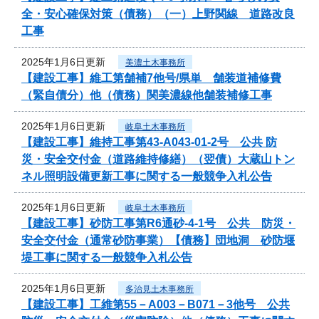
全・安心確保対策（債務）（一）上野関線 道路改良
工事
2025年1月6日更新
美濃土木事務所
【建設工事】維工第舗補7他号/県単 舗装道補修費
（緊自債分）他（債務）関美濃線他舗装補修工事
2025年1月6日更新
岐阜土木事務所
【建設工事】維持工事第43-A043-01-2号 公共 防
災・安全交付金（道路維持修繕）（翌債）大蔵山トン
ネル照明設備更新工事に関する一般競争入札公告
2025年1月6日更新
岐阜土木事務所
【建設工事】砂防工事第R6通砂-4-1号 公共 防災・
安全交付金（通常砂防事業）【債務】団地洞 砂防堰
堤工事に関する一般競争入札公告
2025年1月6日更新
多治見土木事務所
【建設工事】工維第55－A003－B071－3他号 公共