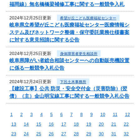
福岡線）無名橋橋梁補修工事に関する一般競争入札
2024年12月25日更新
希望が丘こども医療福祉センター
岐阜県立希望が丘こども医療福祉センター医療情報シ
ステム及びネットワーク整備・保守委託業務仕様書案
に対する意見招請に関する公告
2024年12月25日更新
身体障害者更生相談所
岐阜県障がい者総合相談センターへの自動販売機設置
に係る一般競争入札公告
2024年12月24日更新
下呂土木事務所
【建設工事】公共 防災・安全交付金（災害防除）(翌
債）（主）金山明宝線工事に関する一般競争入札公告
1
2
3
4
5
6
7
8
9
10
11
12
13
14
15
16
17
18
19
20
21
22
23
24
25
26
27
28
29
30
31
32