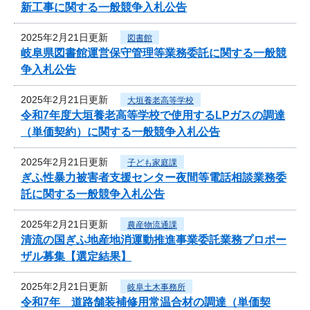
新工事に関する一般競争入札公告
2025年2月21日更新
図書館
岐阜県図書館運営保守管理等業務委託に関する一般競
争入札公告
2025年2月21日更新
大垣養老高等学校
令和7年度大垣養老高等学校で使用するLPガスの調達
（単価契約）に関する一般競争入札公告
2025年2月21日更新
子ども家庭課
ぎふ性暴力被害者支援センター夜間等電話相談業務委
託に関する一般競争入札公告
2025年2月21日更新
農産物流通課
清流の国ぎふ地産地消運動推進事業委託業務プロポー
ザル募集【選定結果】
2025年2月21日更新
岐阜土木事務所
令和7年 道路舗装補修用常温合材の調達（単価契