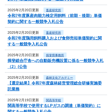
2025年2月20日更新
畜産研究所
令和7年度豚産肉能力検定用飼料（前期・後期）単価
契約に関する一般競争入札公告
2025年2月20日更新
畜産研究所
令和7年度鶏用飼料購入および食卵売却単価契約に関
する一般競争入札公告
2025年2月20日更新
揖斐県事務所
揖斐総合庁舎への自動販売機設置に係る一般競争入札
（2）(公告
2025年2月20日更新
森林文化アカデミー
【選定結果】令和7年度森林経営管理総合研修実施委
託業務
2025年2月19日更新
関高等学校
関高等学校で使用するLPガスの調達（単価契約）に
関する一般競争入札公告