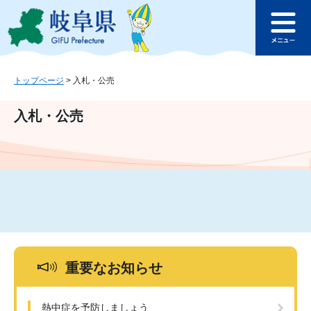
ペ
メ
このページの本文へ
ー
ニ
メ
ジ
ュ
ニ
の
ー
ュ
先
を
ー
頭
飛
トップページ
>
入札・公売
で
ば
す
し
入札・公売
。
て
本
文
へ
重要なお知らせ
熱中症を予防しましょう