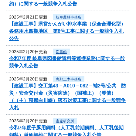
約）に関する一般競争入札公告
2025年2月21日更新
岐阜農林事務所
【建設工事】県営かんがい排水事業（保全合理化型）
各務用水四期地区 第8号工事に関する一般競争入札
公告
2025年2月20日更新
図書館
令和7年度 岐阜県図書館資料等運搬業務に関する一般
競争入札公告
2025年2月20日更新
恵那土木事務所
【建設工事】交工第43－A010－082－補2号/公共 防
災・安全交付金（災害防除）（国補正）（翌債）
（（主）恵那白川線）落石対策工事に関する一般競争
入札
2025年2月20日更新
畜産研究所
令和7年度子豚用飼料（人工乳前期飼料、人工乳後期
飼料）単価契約に関する一般競争入札公告