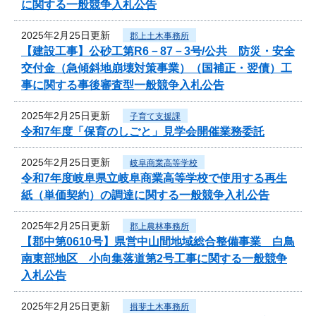
に関する一般競争入札公告
2025年2月25日更新
郡上土木事務所
【建設工事】公砂工第R6－87－3号/公共 防災・安全
交付金（急傾斜地崩壊対策事業）（国補正・翌債）工
事に関する事後審査型一般競争入札公告
2025年2月25日更新
子育て支援課
令和7年度「保育のしごと」見学会開催業務委託
2025年2月25日更新
岐阜商業高等学校
令和7年度岐阜県立岐阜商業高等学校で使用する再生
紙（単価契約）の調達に関する一般競争入札公告
2025年2月25日更新
郡上農林事務所
【郡中第0610号】県営中山間地域総合整備事業 白鳥
南東部地区 小向集落道第2号工事に関する一般競争
入札公告
2025年2月25日更新
揖斐土木事務所