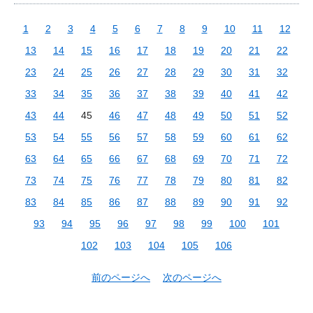
1
2
3
4
5
6
7
8
9
10
11
12
13
14
15
16
17
18
19
20
21
22
23
24
25
26
27
28
29
30
31
32
33
34
35
36
37
38
39
40
41
42
43
44
45
46
47
48
49
50
51
52
53
54
55
56
57
58
59
60
61
62
63
64
65
66
67
68
69
70
71
72
73
74
75
76
77
78
79
80
81
82
83
84
85
86
87
88
89
90
91
92
93
94
95
96
97
98
99
100
101
102
103
104
105
106
前のページへ
次のページへ