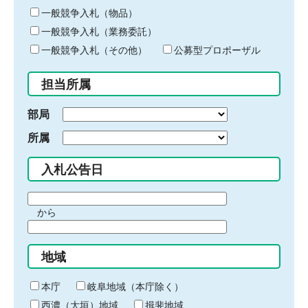
ー
一般競争入札（物品）
ワ
一般競争入札（業務委託）
ー
ド
一般競争入札（その他）
公募型プロポーザル
を
入
担当所属
力
部局
所属
入札公告日
期
から
間
期
の
間
始
地域
の
ま
終
り
わ
本庁
岐阜地域（本庁除く）
り
西濃（大垣）地域
揖斐地域