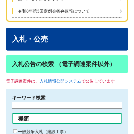
令和8年第3回定例会答弁速報について
本
文
入札・公売
入札公告の検索 （電子調達案件以外）
電子調達案件は、
入札情報公開システム
で公告しています
キーワード検索
検
索
す
種類
る
キ
一般競争入札（建設工事）