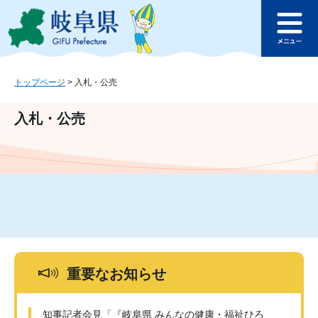
ペ
メ
このページの本文へ
ー
ニ
メ
ジ
ュ
ニ
の
ー
ュ
先
を
ー
頭
飛
トップページ
>
入札・公売
で
ば
す
し
入札・公売
。
て
本
文
へ
重要なお知らせ
知事記者会見「『岐阜県 みんなの健康・福祉ひろ