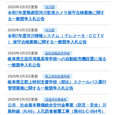
2025年3月3日更新
河川課
令和7年度簡易型河川監視カメラ保守点検業務に関す
る一般競争入札公告
2025年3月3日更新
河川課
令和7年度河川情報システム（ テレメータ・C C T V
） 保守点検業務に関する一般競争入札公告
2025年3月3日更新
益田清風高等学校
岐阜県立益田清風高等学校への自動販売機設置に係る
一般競争入札公告
2025年3月3日更新
郡上特別支援学校
岐阜県立郡上特別支援学校（那比）スクールバス運行
管理業務に関する一般競争入札公告
2025年3月3日更新
流域浄水事務所
公共 社会資本整備総合交付金事業（防災・安全）川
島幹線（KA6）人孔防食被覆工事（第401-C-064号）