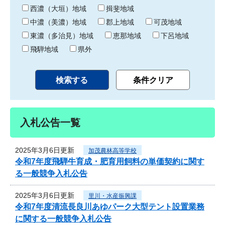
り
西濃（大垣）地域
揖斐地域
中濃（美濃）地域
郡上地域
可茂地域
東濃（多治見）地域
恵那地域
下呂地域
飛騨地域
県外
入札公告一覧
2025年3月6日更新
加茂農林高等学校
令和7年度飛騨牛育成・肥育用飼料の単価契約に関す
る一般競争入札公告
2025年3月6日更新
里川・水産振興課
令和7年度清流長良川あゆパーク大型テント設置業務
に関する一般競争入札公告