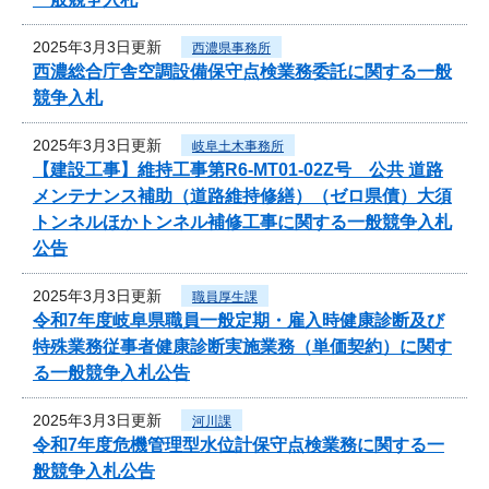
2025年3月3日更新
西濃県事務所
西濃総合庁舎空調設備保守点検業務委託に関する一般
競争入札
2025年3月3日更新
岐阜土木事務所
【建設工事】維持工事第R6-MT01-02Z号 公共 道路
メンテナンス補助（道路維持修繕）（ゼロ県債）大須
トンネルほかトンネル補修工事に関する一般競争入札
公告
2025年3月3日更新
職員厚生課
令和7年度岐阜県職員一般定期・雇入時健康診断及び
特殊業務従事者健康診断実施業務（単価契約）に関す
る一般競争入札公告
2025年3月3日更新
河川課
令和7年度危機管理型水位計保守点検業務に関する一
般競争入札公告