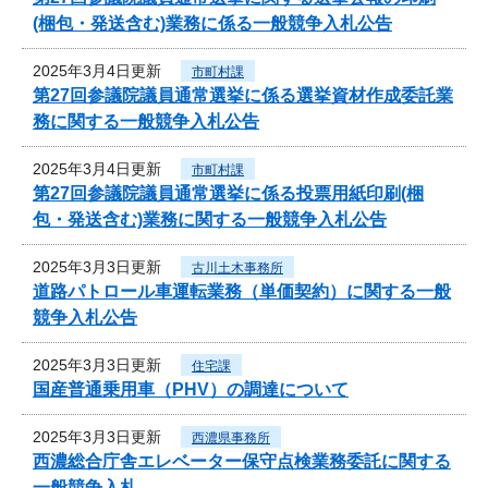
(梱包・発送含む)業務に係る一般競争入札公告
2025年3月4日更新
市町村課
第27回参議院議員通常選挙に係る選挙資材作成委託業
務に関する一般競争入札公告
2025年3月4日更新
市町村課
第27回参議院議員通常選挙に係る投票用紙印刷(梱
包・発送含む)業務に関する一般競争入札公告
2025年3月3日更新
古川土木事務所
道路パトロール車運転業務（単価契約）に関する一般
競争入札公告
2025年3月3日更新
住宅課
国産普通乗用車（PHV）の調達について
2025年3月3日更新
西濃県事務所
西濃総合庁舎エレベーター保守点検業務委託に関する
一般競争入札