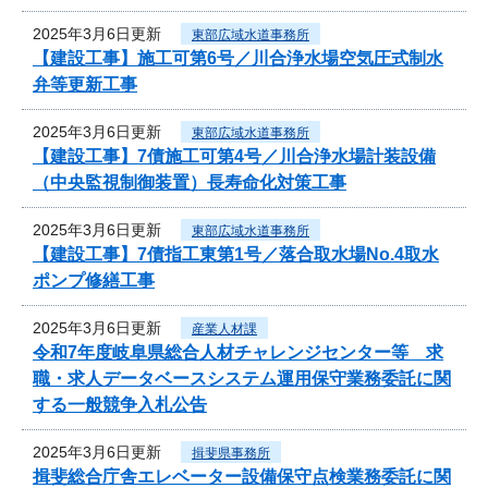
2025年3月6日更新
東部広域水道事務所
【建設工事】施工可第6号／川合浄水場空気圧式制水
弁等更新工事
2025年3月6日更新
東部広域水道事務所
【建設工事】7債施工可第4号／川合浄水場計装設備
（中央監視制御装置）長寿命化対策工事
2025年3月6日更新
東部広域水道事務所
【建設工事】7債指工東第1号／落合取水場No.4取水
ポンプ修繕工事
2025年3月6日更新
産業人材課
令和7年度岐阜県総合人材チャレンジセンター等 求
職・求人データベースシステム運用保守業務委託に関
する一般競争入札公告
2025年3月6日更新
揖斐県事務所
揖斐総合庁舎エレベーター設備保守点検業務委託に関