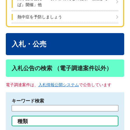
ば』開催」他
熱中症を予防しましょう
本
文
入札・公売
入札公告の検索 （電子調達案件以外）
電子調達案件は、
入札情報公開システム
で公告しています
キーワード検索
検
索
す
種類
る