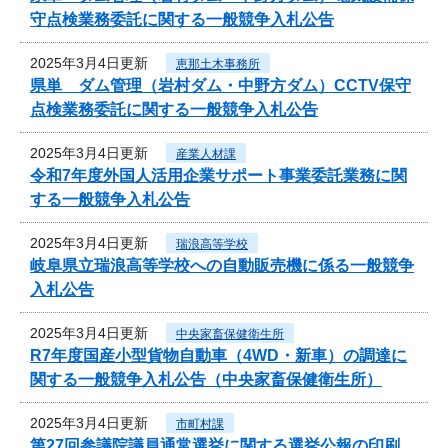
守点検業務委託に関する一般競争入札公告
2025年3月4日更新
恵那土木事務所
県単 ダム管理（岩村ダム・中野方ダム）CCTV保守
点検業務委託に関する一般競争入札公告
2025年3月4日更新
産業人材課
令和7年度外国人活用企業サポート事業委託業務に関
する一般競争入札公告
2025年3月4日更新
瑞浪高等学校
岐阜県立瑞浪高等学校への自動販売機に係る一般競争
入札公告
2025年3月4日更新
中央家畜保健衛生所
R7年度国産小型貨物自動車（4WD・新車）の調達に
関する一般競争入札公告（中央家畜保健衛生所）
2025年3月4日更新
市町村課
第27回参議院議員通常選挙に関する選挙公報の印刷