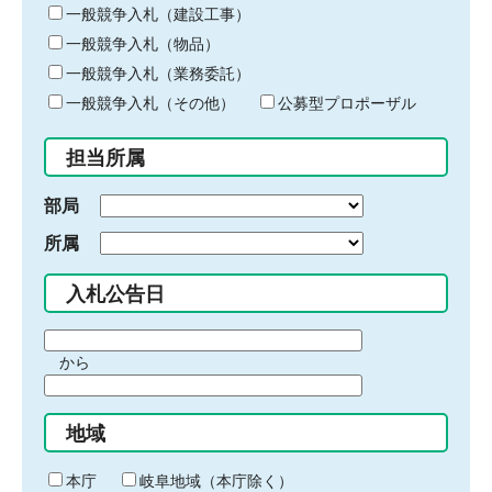
キ
一般競争入札（建設工事）
ー
一般競争入札（物品）
ワ
一般競争入札（業務委託）
ー
ド
一般競争入札（その他）
公募型プロポーザル
を
入
担当所属
力
部局
所属
入札公告日
期
から
間
期
の
間
始
地域
の
ま
終
り
わ
本庁
岐阜地域（本庁除く）