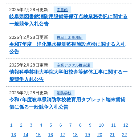
2025年2月28日更新
図書館
岐阜県図書館消防用設備等保守点検業務委託に関する
一般競争入札公告
2025年2月28日更新
岐阜土木事務所
令和7年度 浄化導水観測監視施設点検に関する入札
公告
2025年2月28日更新
産業デジタル推進課
情報科学芸術大学院大学旧校舎等解体工事に関する一
般競争入札公告
2025年2月28日更新
消防学校
令和7年度岐阜県消防学校教育用タブレット端末賃貸
借に係る一般競争入札公告
1
2
3
4
5
6
7
8
9
10
11
12
13
14
15
16
17
18
19
20
21
22