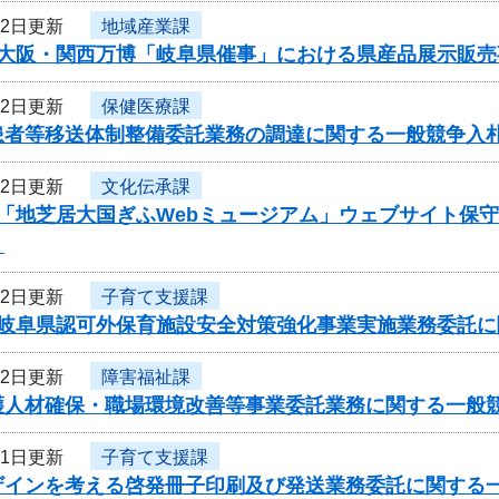
12日更新
地域産業課
度大阪・関西万博「岐阜県催事」における県産品展示販
12日更新
保健医療課
患者等移送体制整備委託業務の調達に関する一般競争入
12日更新
文化伝承課
度「地芝居大国ぎふWebミュージアム」ウェブサイト保
】
12日更新
子育て支援課
度岐阜県認可外保育施設安全対策強化事業実施業務委託
12日更新
障害福祉課
護人材確保・職場環境改善等事業委託業務に関する一般
11日更新
子育て支援課
ザインを考える啓発冊子印刷及び発送業務委託に関する