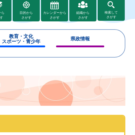
検索して
から
目的から
カレンダーから
組織から
さがす
す
さがす
さがす
さがす
教育・文化
県政情報
スポーツ・青少年
閉
閉
じ
じ
る
る