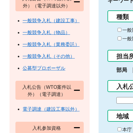
キーワー
外）（電子調達以外）
種類
一般競争入札（建設工事）
一般
一般競争入札（物品）
一般
一般競争入札（業務委託）
担当
一般競争入札（その他）
公募型プロポーザル
部局
入札
入札公告（WTO案件以
外）（電子調達）
期
間
電子調達（建設工事以外）
の
地域
始
入札参加資格
ま
本庁