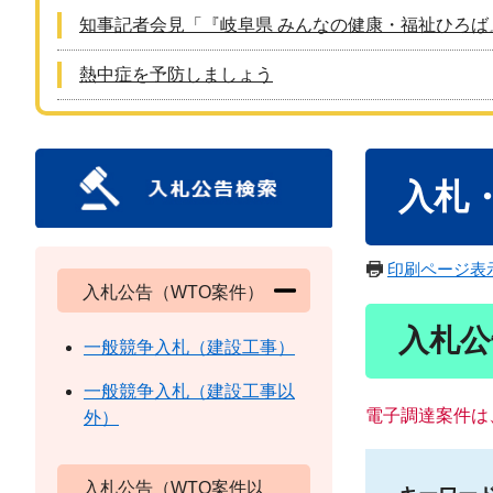
知事記者会見「『岐阜県 みんなの健康・福祉ひろば
熱中症を予防しましょう
本
入札
文
印刷ページ表
入札公告（WTO案件）
入札公
一般競争入札（建設工事）
一般競争入札（建設工事以
電子調達案件は
外）
入札公告（WTO案件以