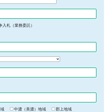
争入札（業務委託）
地域
中濃（美濃）地域
郡上地域