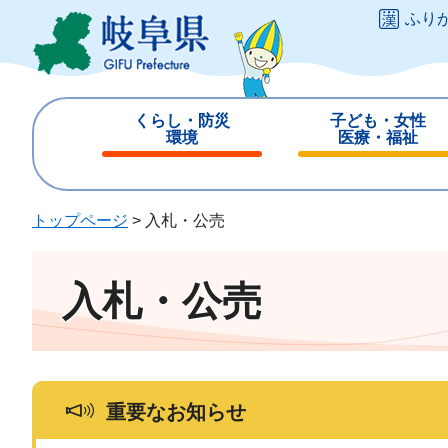
ペ
メ
ふり
ー
ニ
ジ
ュ
の
ー
先
を
くらし・防災
子ども・女性
頭
飛
環境
医療・福祉
で
ば
閉
閉
す
し
じ
じ
。
て
る
る
トップページ
>
入札・公売
本
文
へ
入札・公売
重要なお知らせ