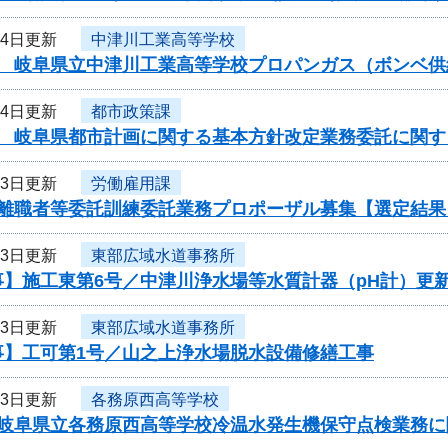
14日更新
中津川工業高等学校
度 岐阜県立中津川工業高等学校プロパンガス（ボンベ
14日更新
都市政策課
度 岐阜県都市計画に関する基本方針改定業務委託に関す
13日更新
労働雇用課
度離職者等委託訓練委託業務プロポーザル募集【選定結果
13日更新
東部広域水道事務所
事】施工東第6号／中津川浄水場等水質計器（pH計）更
13日更新
東部広域水道事務所
事】工可第1号／山之上浄水場脱水設備修繕工事
13日更新
各務原西高等学校
度岐阜県立各務原西高等学校冷温水発生機保守点検業務