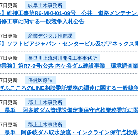
17日更新
岐阜土木事務所
】維持工事第R6-MKH01-09号 公共 道路メンテ
補修工事に関する一般競争入札公告
17日更新
産業デジタル推進課
事】ソフトピアジャパン・センタービル及びアネックス
17日更新
長良川上流河川開発工事事務所
業務】第R7-9号/公共 内ケ谷ダム建設事業 環境調査
17日更新
保健医療課
ぎふこころのLINE相談委託業務の調達に関する一般競
17日更新
郡上土木事務所
度 県単 阿多岐ダム管理設備定期保守点検業務委託に
17日更新
郡上土木事務所
度 県単 阿多岐ダム取水放流・インクライン保守点検