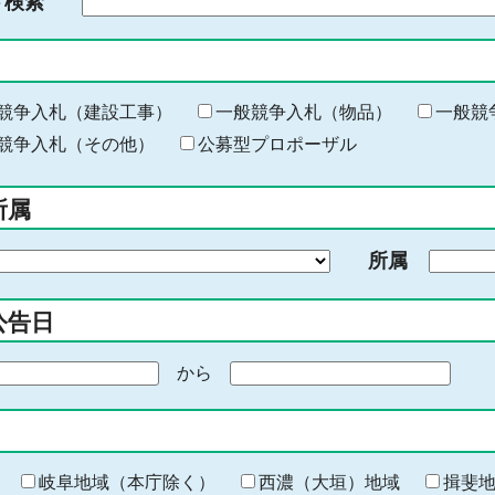
ド検索
検
索
す
る
キ
競争入札（建設工事）
一般競争入札（物品）
一般競
ー
競争入札（その他）
公募型プロポーザル
ワ
ー
所属
ド
を
所属
入
力
公告日
から
期
間
の
終
わ
岐阜地域（本庁除く）
西濃（大垣）地域
揖斐