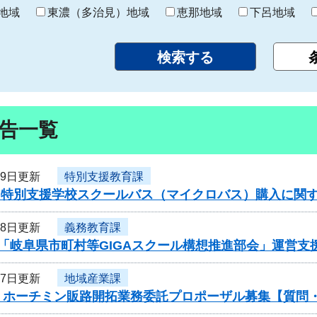
り
地域
東濃（多治見）地域
恵那地域
下呂地域
告一覧
19日更新
特別支援教育課
度 特別支援学校スクールバス（マイクロバス）購入に関
18日更新
義務教育課
度「岐阜県市町村等GIGAスクール構想推進部会」運営
17日更新
地域産業課
・ホーチミン販路開拓業務委託プロポーザル募集【質問