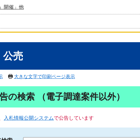
』開催」他
・公売
示
大きな文字で印刷ページ表示
告の検索 （電子調達案件以外）
、
入札情報公開システム
で公告しています