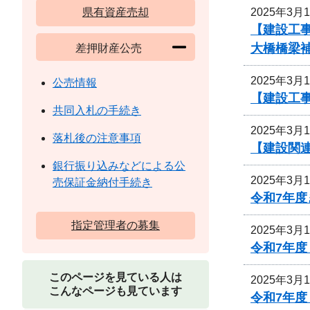
2025年3月
県有資産売却
【建設工事
大橋橋梁
差押財産公売
2025年3月
公売情報
【建設工
共同入札の手続き
2025年3月
落札後の注意事項
【建設関連
銀行振り込みなどによる公
2025年3月
売保証金納付手続き
令和7年度
指定管理者の募集
2025年3月
令和7年
このページを見ている人は
2025年3月
こんなページも見ています
令和7年