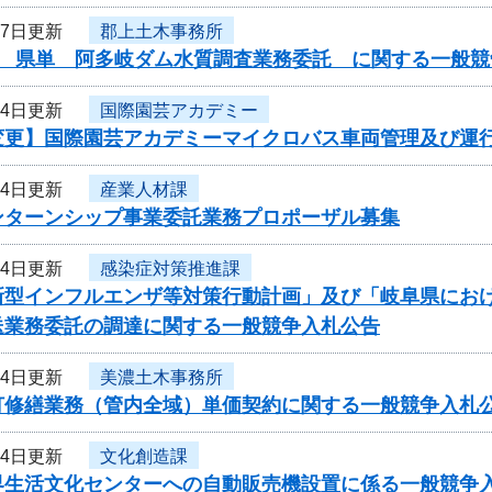
17日更新
郡上土木事務所
度 県単 阿多岐ダム水質調査業務委託 に関する一般競
14日更新
国際園芸アカデミー
変更】国際園芸アカデミーマイクロバス車両管理及び運
14日更新
産業人材課
ンターンシップ事業委託業務プロポーザル募集
14日更新
感染症対策推進課
新型インフルエンザ等対策行動計画」及び「岐阜県にお
送業務委託の調達に関する一般競争入札公告
14日更新
美濃土木事務所
灯修繕業務（管内全域）単価契約に関する一般競争入札
14日更新
文化創造課
界生活文化センターへの自動販売機設置に係る一般競争