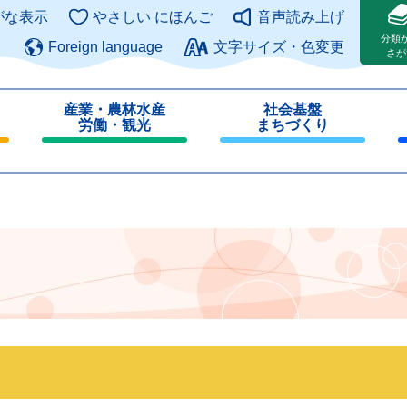
このページの本文へ
がな表示
やさしい にほんご
音声読み上げ
分類
Foreign language
文字サイズ・色変更
さが
産業・農林水産
社会基盤
労働・観光
まちづくり
閉
閉
じ
じ
る
る