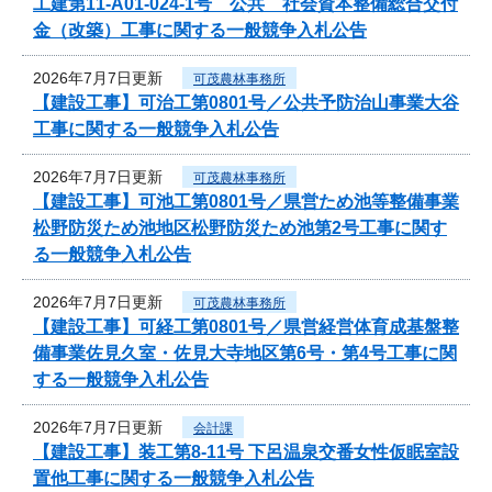
工建第11-A01-024-1号 公共 社会資本整備総合交付
金（改築）工事に関する一般競争入札公告
2026年7月7日更新
可茂農林事務所
【建設工事】可治工第0801号／公共予防治山事業大谷
工事に関する一般競争入札公告
2026年7月7日更新
可茂農林事務所
【建設工事】可池工第0801号／県営ため池等整備事業
松野防災ため池地区松野防災ため池第2号工事に関す
る一般競争入札公告
2026年7月7日更新
可茂農林事務所
【建設工事】可経工第0801号／県営経営体育成基盤整
備事業佐見久室・佐見大寺地区第6号・第4号工事に関
する一般競争入札公告
2026年7月7日更新
会計課
【建設工事】装工第8-11号 下呂温泉交番女性仮眠室設
置他工事に関する一般競争入札公告