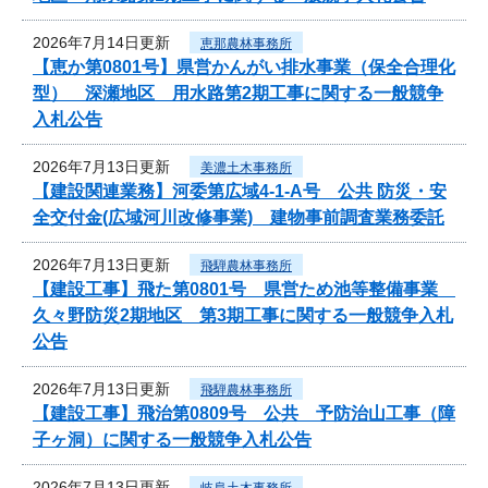
2026年7月14日更新
恵那農林事務所
【恵か第0801号】県営かんがい排水事業（保全合理化
型） 深瀬地区 用水路第2期工事に関する一般競争
入札公告
2026年7月13日更新
美濃土木事務所
【建設関連業務】河委第広域4-1-A号 公共 防災・安
全交付金(広域河川改修事業) 建物事前調査業務委託
2026年7月13日更新
飛騨農林事務所
【建設工事】飛た第0801号 県営ため池等整備事業
久々野防災2期地区 第3期工事に関する一般競争入札
公告
2026年7月13日更新
飛騨農林事務所
【建設工事】飛治第0809号 公共 予防治山工事（障
子ヶ洞）に関する一般競争入札公告
2026年7月13日更新
岐阜土木事務所