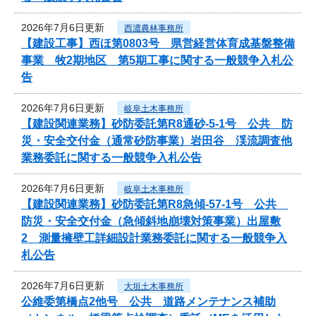
2026年7月6日更新
西濃農林事務所
【建設工事】西ほ第0803号 県営経営体育成基盤整備
事業 牧2期地区 第5期工事に関する一般競争入札公
告
2026年7月6日更新
岐阜土木事務所
【建設関連業務】砂防委託第R8通砂-5-1号 公共 防
災・安全交付金（通常砂防事業）岩田谷 渓流調査他
業務委託に関する一般競争入札公告
2026年7月6日更新
岐阜土木事務所
【建設関連業務】砂防委託第R8急傾-57-1号 公共
防災・安全交付金（急傾斜地崩壊対策事業）出屋敷
2 測量擁壁工詳細設計業務委託に関する一般競争入
札公告
2026年7月6日更新
大垣土木事務所
公維委第橋点2他号 公共 道路メンテナンス補助