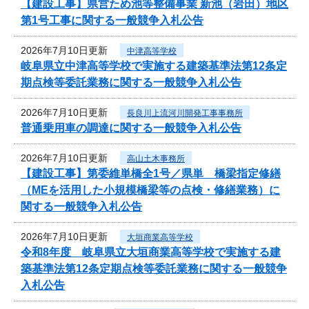
【建設工事】県営ため池等整備事業 新池（岩田）地区
第1号工事に関する一般競争入札公告
2026年7月10日更新
中津高等学校
岐阜県立中津高等学校で実施する建築基準法第12条定
期点検等委託業務に関する一般競争入札公告
2026年7月10日更新
長良川上流河川開発工事事務所
普通乗用車の調達に関する一般競争入札公告
2026年7月10日更新
高山土木事務所
【建設工事】第委維単橋全1号／県単 橋梁指定修繕
（MEを活用した小規模橋梁等の点検・修繕業務）に
関する一般競争入札公告
2026年7月10日更新
大垣商業高等学校
令和8年度 岐阜県立大垣商業高等学校で実施する建
築基準法第12条定期点検等委託業務に関する一般競争
入札公告