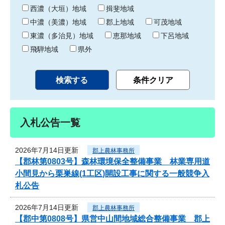
り
西濃（大垣）地域
揖斐地域
中濃（美濃）地域
郡上地域
可茂地域
東濃（多治見）地域
恵那地域
下呂地域
飛騨地域
県外
入札公告一覧
2026年7月14日更新
郡上農林事務所
【郡林第0803号】森林環境保全整備事業 林業専用道
小間見から栗巣線(1工区)開設工事に関する一般競争入
札公告
2026年7月14日更新
郡上農林事務所
【郡中第0808号】県営中山間地域総合整備事業 郡上