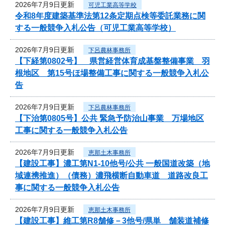
2026年7月9日更新
可児工業高等学校
令和8年度建築基準法第12条定期点検等委託業務に関
する一般競争入札公告（可児工業高等学校）
2026年7月9日更新
下呂農林事務所
【下経第0802号】 県営経営体育成基盤整備事業 羽
根地区 第15号ほ場整備工事に関する一般競争入札公
告
2026年7月9日更新
下呂農林事務所
【下治第0805号】公共 緊急予防治山事業 万場地区
工事に関する一般競争入札公告
2026年7月9日更新
恵那土木事務所
【建設工事】濃工第N1-10他号/公共 一般国道改築（地
域連携推進）（債務）濃飛横断自動車道 道路改良工
事に関する一般競争入札公告
2026年7月9日更新
恵那土木事務所
【建設工事】維工第R8舗修－3他号/県単 舗装道補修