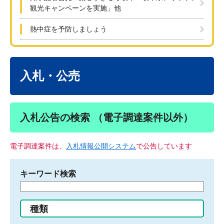
観光キャンペーンを実施」他
熱中症を予防しましょう
本
文
入札・公売
入札公告の検索 （電子調達案件以外）
電子調達案件は、
入札情報公開システム
で公告しています
キーワード検索
検
索
す
種類
る