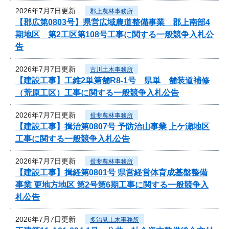
2026年7月7日更新
郡上農林事務所
【郡広第0803号】県営広域農道整備事業 郡上南部4
期地区 第2工区第108号工事に関する一般競争入札公
告
2026年7月7日更新
古川土木事務所
【建設工事】工維2単第舗R8-1号 県単 舗装道補修
（荒原工区）工事に関する一般競争入札公告
2026年7月7日更新
揖斐農林事務所
【建設工事】揖治第0807号 予防治山事業 上ケ瀬地区
工事に関する一般競争入札公告
2026年7月7日更新
揖斐農林事務所
【建設工事】揖経第0801号 県営経営体育成基盤整備
事業 更地方地区 第2号第6期工事に関する一般競争入
札公告
2026年7月7日更新
多治見土木事務所