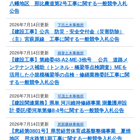
八幡地区 那比農道第2号工事に関する一般競争入札
公告
2026年7月14日更新
下呂土木事務所
【建設工事】公共 防災・安全交付金（災害防除）
（主）宮萩原線 工事に関する一般競争入札公告
2026年7月14日更新
揖斐土木事務所
【建設工事】第維委48-A2-ME-3他号 公共 道路メ
ンテナンス補助（トンネル・橋梁等点検調査）MEを
活用した小規模橋梁等の点検・修繕業務委託工事に関
する一般競争入札公告
2026年7月14日更新
可茂土木事務所
【建設関連業務】県単 河川維持修繕事業 測量護岸設
計 委託/委河単第修8-4号に関する一般競争入札公告
2026年7月14日更新
恵那農林事務所
【恵経第0801号】県営経営体育成基盤整備事業 夏焼
地区 用水路第1期工事に関する一般競争入札公告