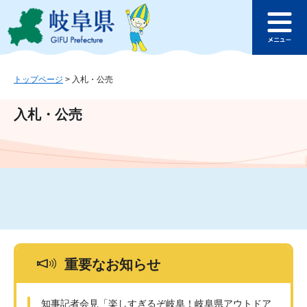
ペ
メ
このページの本文へ
ー
ニ
メ
ジ
ュ
ニ
の
ー
ュ
先
を
ー
頭
飛
トップページ
>
入札・公売
で
ば
す
し
入札・公売
。
て
本
文
へ
重要なお知らせ
知事記者会見「楽しすぎるぞ岐阜！岐阜県アウトドア