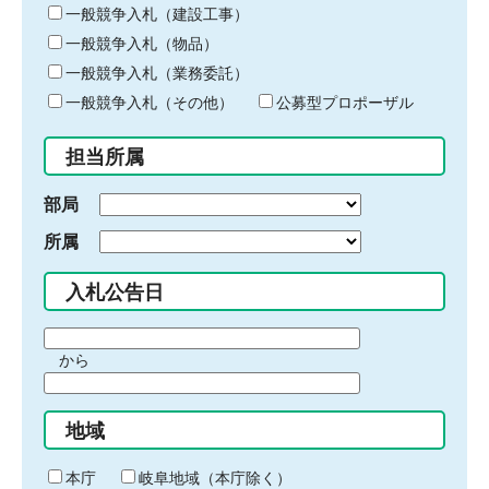
キ
一般競争入札（建設工事）
ー
一般競争入札（物品）
ワ
一般競争入札（業務委託）
ー
ド
一般競争入札（その他）
公募型プロポーザル
を
入
担当所属
力
部局
所属
入札公告日
期
から
間
期
の
間
始
地域
の
ま
終
り
わ
本庁
岐阜地域（本庁除く）