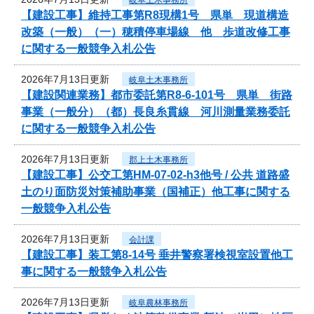
【建設工事】維持工事第R8現構1号 県単 現道構造
改築（一般）（一）穂積停車場線 他 歩道改修工事
に関する一般競争入札公告
2026年7月13日更新
岐阜土木事務所
【建設関連業務】都市委託第R8-6-101号 県単 街路
事業（一般分）（都）長良糸貫線 河川測量業務委託
に関する一般競争入札公告
2026年7月13日更新
郡上土木事務所
【建設工事】公交工第HM-07-02-h3他号 / 公共 道路盛
土のり面防災対策補助事業（国補正）他工事に関する
一般競争入札公告
2026年7月13日更新
会計課
【建設工事】装工第8-14号 垂井警察署検視室設置他工
事に関する一般競争入札公告
2026年7月13日更新
岐阜農林事務所