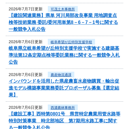
2026年7月7日更新
可茂土木事務所
【建設関連業務】県単 河川局部改良事業 用地調査点
検等技術業務 委託/委河用単第8－6－7－1号に関する
一般競争入札公告
2026年7月6日更新
岐阜希望が丘特別支援学校
岐阜県立岐阜希望が丘特別支援学校で実施する建築基
準法第12条定期点検等委託業務に関する一般競争入札
公告
2026年7月6日更新
農産物流通課
インバウンドを活用した県産農畜水産物購買・輸出促
進モデル構築事業業務委託プロポーザル募集【選定結
果】
2026年7月6日更新
西濃農林事務所
【建設工事】西特第0801号 県営特定農業用管水路等
特別対策事業 時北部地区 第7期用水路工事に関す
る一般競争入札公告