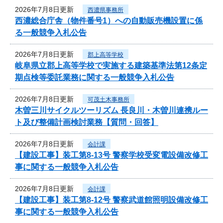
2026年7月8日更新
西濃県事務所
西濃総合庁舎（物件番号1）への自動販売機設置に係
る一般競争入札公告
2026年7月8日更新
郡上高等学校
岐阜県立郡上高等学校で実施する建築基準法第12条定
期点検等委託業務に関する一般競争入札公告
2026年7月8日更新
可茂土木事務所
木曽三川サイクルツーリズム 長良川・木曽川連携ルー
ト及び整備計画検討業務【質問・回答】
2026年7月8日更新
会計課
【建設工事】装工第8-13号 警察学校受変電設備改修工
事に関する一般競争入札公告
2026年7月8日更新
会計課
【建設工事】装工第8-12号 警察武道館照明設備改修工
事に関する一般競争入札公告