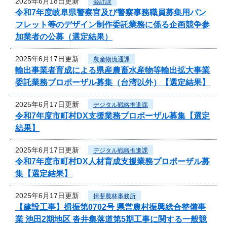
2025年6月18日更新
会計課
令和7年度岐阜県警察官及び警察事務職員募集用パン
フレット等のデザイン制作委託業務に係る企画競争参
加業者の公募（選定結果）
2025年6月17日更新
農産物流通課
輸出事業者育成による県産農畜水産物等輸出拡大事業
委託業務プロポーザル募集（台湾以外）【選定結果】
2025年6月17日更新
デジタル戦略推進課
令和7年度市町村DX支援業務プロポーザル募集【選定
結果】
2025年6月17日更新
デジタル戦略推進課
令和7年度市町村DX人材育成支援業務プロポーザル募
集【選定結果】
2025年6月17日更新
揖斐農林事務所
【建設工事】揖振第0702号 県営農村振興総合整備事
業 池田2期地区 沓井集落道第5期工事に関する一般競