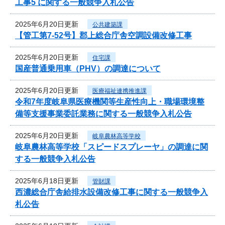
工事5 に関する一般競争入札公告
2025年6月20日更新
公共建築課
【管工第7-52号】郡上総合庁舎空調設備改修工事
2025年6月20日更新
住宅課
国産普通乗用車（PHV）の調達について
2025年6月20日更新
医療福祉連携推進課
令和7年度岐阜県医療機関等生産性向上・職場環境整
備等支援事業委託業務に関する一般競争入札公告
2025年6月20日更新
岐阜農林高等学校
岐阜農林高等学校「スピードスプレーヤ」の調達に関
する一般競争入札公告
2025年6月18日更新
管財課
西濃総合庁舎給排水設備改修工事に関する一般競争入
札公告