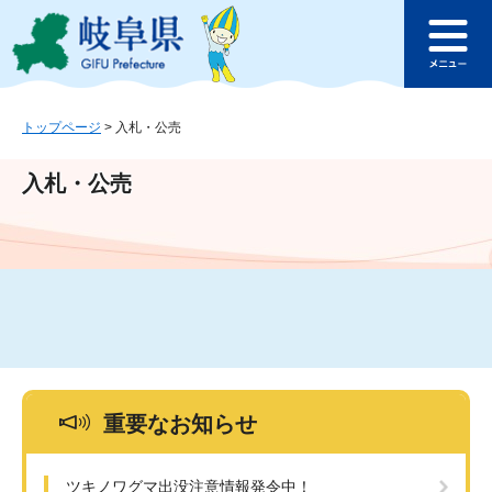
ペ
メ
このページの本文へ
ー
ニ
メ
ジ
ュ
ニ
の
ー
ュ
先
を
ー
頭
飛
トップページ
>
入札・公売
で
ば
す
し
入札・公売
。
て
本
文
へ
重要なお知らせ
ツキノワグマ出没注意情報発令中！