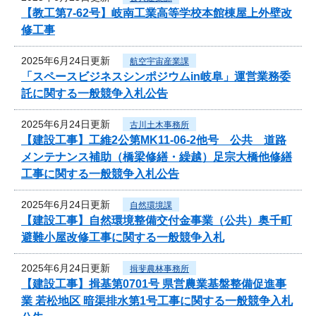
【教工第7-62号】岐南工業高等学校本館棟屋上外壁改
修工事
2025年6月24日更新
航空宇宙産業課
「スペースビジネスシンポジウムin岐阜」運営業務委
託に関する一般競争入札公告
2025年6月24日更新
古川土木事務所
【建設工事】工維2公第MK11-06-2他号 公共 道路
メンテナンス補助（橋梁修繕・繰越）足宗大橋他修繕
工事に関する一般競争入札公告
2025年6月24日更新
自然環境課
【建設工事】自然環境整備交付金事業（公共）奥千町
避難小屋改修工事に関する一般競争入札
2025年6月24日更新
揖斐農林事務所
【建設工事】揖基第0701号 県営農業基盤整備促進事
業 若松地区 暗渠排水第1号工事に関する一般競争入札