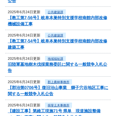
公告
2025年6月24日更新
公共建築課
【教工第7-56号】岐阜本巣特別支援学校南館内部改修
機械設備工事
2025年6月24日更新
公共建築課
【教工第7-54号】岐阜本巣特別支援学校南館内部改修
建築工事
2025年6月24日更新
地域福祉課
旧陸軍墓地樹木伐採業務委託に関する一般競争入札公
告
2025年6月24日更新
郡上農林事務所
【郡治第0706号】復旧治山事業 獅子穴谷地区工事に
関する一般競争入札公告
2025年6月24日更新
揖斐土木事務所
【建設工事】第維工現施71号 県単 現道施設整備