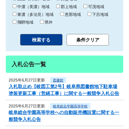
中濃（美濃）地域
郡上地域
可茂地域
東濃（多治見）地域
恵那地域
下呂地域
飛騨地域
県外
入札公告一覧
2025年6月27日更新
図書館
入札取止め【岐図工第2号】岐阜県図書館地下駐車場
塗装更新工事（営繕工事）に関する一般競争入札公告
2025年6月27日更新
岐阜総合学園高等学校
岐阜総合学園高等学校への自動販売機設置に関する一
般競争入札公告