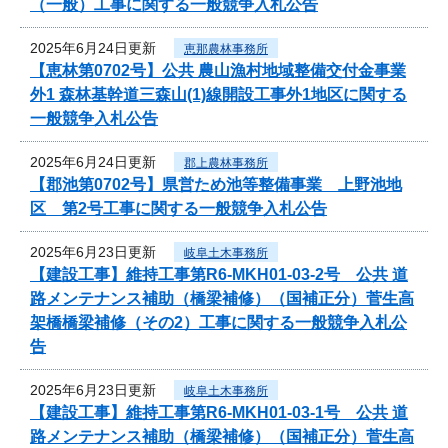
（一般）工事に関する一般競争入札公告
2025年6月24日更新
恵那農林事務所
【恵林第0702号】公共 農山漁村地域整備交付金事業
外1 森林基幹道三森山(1)線開設工事外1地区に関する
一般競争入札公告
2025年6月24日更新
郡上農林事務所
【郡池第0702号】県営ため池等整備事業 上野池地
区 第2号工事に関する一般競争入札公告
2025年6月23日更新
岐阜土木事務所
【建設工事】維持工事第R6-MKH01-03-2号 公共 道
路メンテナンス補助（橋梁補修）（国補正分）菅生高
架橋橋梁補修（その2）工事に関する一般競争入札公
告
2025年6月23日更新
岐阜土木事務所
【建設工事】維持工事第R6-MKH01-03-1号 公共 道
路メンテナンス補助（橋梁補修）（国補正分）菅生高