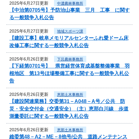
2025年6月27日更新
中濃農林事務所
【中治第0705号】予防治山事業 三月 工事 に関す
る一般競争入札公告
2025年6月27日更新
地域スポーツ課
【建設工事】岐阜メモリアルセンターふれ愛ドーム床
改修工事に関する一般競争入札公告
2025年6月26日更新
下呂農林事務所
【下経第0701号】 県営経営体育成基盤整備事業 羽
根地区 第13号ほ場整備工事に関する一般競争入札公
告
2025年6月26日更新
恵那土木事務所
【建設関連業務】交委第31－A048－A号／公共 防
災・安全交付金（交通安全）（主）恵那白川線 歩道
測量委託に関する一般競争入札公告
2025年6月26日更新
恵那土木事務所
維委第48－A2－ME－8他号/公共 道路メンテナンス