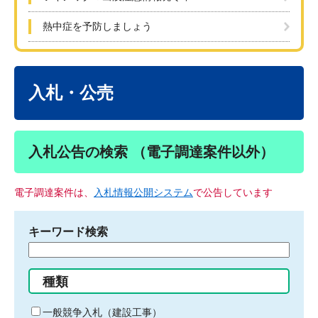
熱中症を予防しましょう
本
文
入札・公売
入札公告の検索 （電子調達案件以外）
電子調達案件は、
入札情報公開システム
で公告しています
キーワード検索
検
索
す
種類
る
キ
一般競争入札（建設工事）