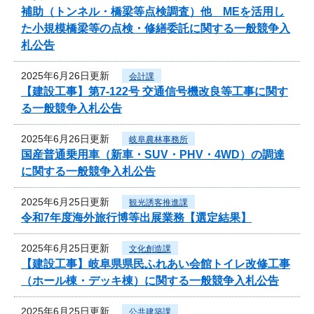
補助（トンネル・橋梁等点検調査）他 MEを活用し
た小規模橋梁等の点検・修繕委託に関する一般競争入
札公告
2025年6月26日更新
会計課
【建設工事】第7-122号 交通信号機改良等工事に関す
る一般競争入札公告
2025年6月26日更新
岐阜農林事務所
国産普通乗用車（新車・SUV・PHV・4WD）の調達
に関する一般競争入札公告
2025年6月25日更新
観光誘客推進課
令和7年度海外旅行博等出展業務【選定結果】
2025年6月25日更新
文化創造課
【建設工事】岐阜県県民ふれあい会館トイレ改修工事
（ホール棟・デッキ棟）に関する一般競争入札公告
2025年6月25日更新
公共建築課