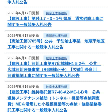
争入札公告
2025年6月17日更新
揖斐土木事務所
【建設工事】第砂工7－3－1号 県単 通常砂防工事に
関する一般競争入札公告
2025年6月17日更新
恵那農林事務所
【恵治工第0705号】公共 予防治山事業 地蔵平地区
工事に関する一般競争入札公告
2025年6月16日更新
岐阜土木事務所
【建設工事】河川工事第R7広域補H1-5-2号 公共
広域河川改修事業（R6国補正分）【翌債】長良川
河道掘削工事に関する一般競争入札公告
2025年6月16日更新
岐阜土木事務所
【建設工事】維持委託第R7-48-A2-ME-1-B号 公共
道路メンテナンス補助（トンネル・橋梁等点検調査
費）MEを活用した小規模橋梁等の点検・修繕業務委
託工事に関する一般競争入札公告