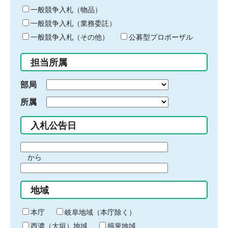
ー
一般競争入札（物品）
ワ
一般競争入札（業務委託）
ー
ド
一般競争入札（その他）
公募型プロポーザル
を
入
担当所属
力
部局
所属
入札公告日
期
から
間
期
の
間
始
地域
の
ま
終
り
わ
本庁
岐阜地域（本庁除く）
り
西濃（大垣）地域
揖斐地域