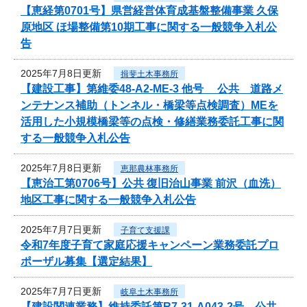
【恵経第0701号】県営経営体育成基盤整備事業 久保
原地区 ほ場整備第10期工事に関する一般競争入札公
告
2025年7月8日更新
揖斐土木事務所
【建設工事】第維委48-A2-ME-3 他号 公共 道路メ
ンテナンス補助（トンネル・橋梁等点検調査）MEを
活用した小規模橋梁等の点検・修繕業務委託工事に関
する一般競争入札公告
2025年7月8日更新
恵那農林事務所
【恵治工第0706号】公共 復旧治山事業 前沢（血洗）
地区工事に関する一般競争入札公告
2025年7月7日更新
子育て支援課
令和7年度子育て家庭応援キャンペーン業務委託プロ
ポーザル募集【選定結果】
2025年7月7日更新
岐阜土木事務所
【建設関連業務】維持委託第R7-31-A043-2号 公共