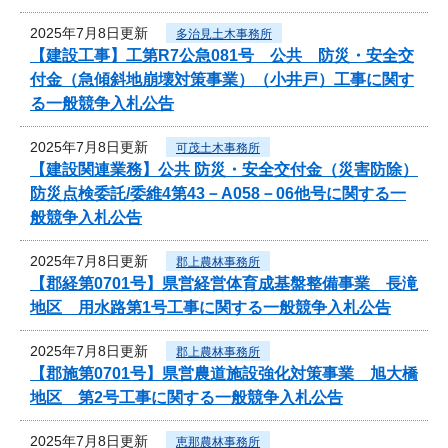
2025年7月8日更新
多治見土木事務所
【建設工事】工第R7公急081号 公共 防災・安全交
付金（急傾斜地崩壊対策事業）（小井戸）工事に関す
る一般競争入札公告
2025年7月8日更新
可茂土木事務所
【建設関連業務】公共 防災・安全交付金（災害防除）
防災点検委託/委維4第43－A058－06他号に関する一
般競争入札公告
2025年7月8日更新
郡上農林事務所
【郡経第0701号】県営経営体育成基盤整備事業 長滝
地区 用水路第1号工事に関する一般競争入札公告
2025年7月8日更新
郡上農林事務所
【郡施第0701号】県営農道施設強化対策事業 旭大橋
地区 第2号工事に関する一般競争入札公告
2025年7月8日更新
恵那農林事務所