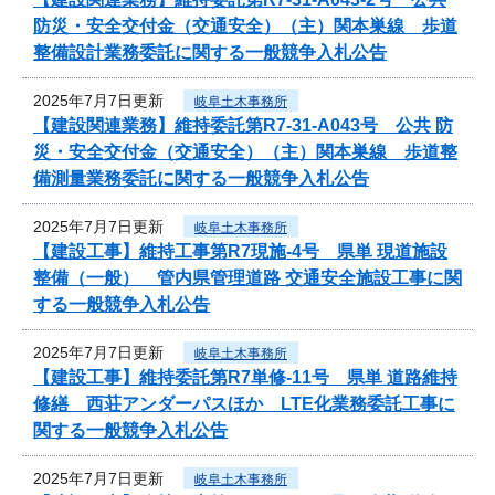
防災・安全交付金（交通安全）（主）関本巣線 歩道
整備設計業務委託に関する一般競争入札公告
2025年7月7日更新
岐阜土木事務所
【建設関連業務】維持委託第R7-31-A043号 公共 防
災・安全交付金（交通安全）（主）関本巣線 歩道整
備測量業務委託に関する一般競争入札公告
2025年7月7日更新
岐阜土木事務所
【建設工事】維持工事第R7現施-4号 県単 現道施設
整備（一般） 管内県管理道路 交通安全施設工事に関
する一般競争入札公告
2025年7月7日更新
岐阜土木事務所
【建設工事】維持委託第R7単修-11号 県単 道路維持
修繕 西荘アンダーパスほか LTE化業務委託工事に
関する一般競争入札公告
2025年7月7日更新
岐阜土木事務所