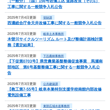
（一般分）（国）156号岩瀬工区 道路改良（その1）
工事に関する一般競争入札公告
2025年7月4日更新
管財課
西濃総合庁舎天井改修工事に関する一般競争入札公告
2025年7月3日更新
岐阜土木事務所
木曽川サイクルツーリズム ルート及び整備計画検討業
務【選定結果】
2025年7月3日更新
下呂農林事務所
【下促第0703号】県営農業基盤整備促進事業 馬瀬南
部地区 第6号基盤整備工事に関する一般競争入札公
告
2025年7月3日更新
公共建築課
【教工第7-55号】岐阜本巣特別支援学校南館内部改修
電気設備工事
2025年7月3日更新
東部広域水道事務所