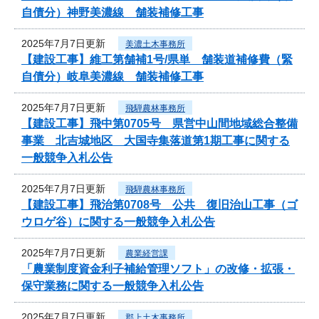
自債分）神野美濃線 舗装補修工事
2025年7月7日更新
美濃土木事務所
【建設工事】維工第舗補1号/県単 舗装道補修費（緊
自債分）岐阜美濃線 舗装補修工事
2025年7月7日更新
飛騨農林事務所
【建設工事】飛中第0705号 県営中山間地域総合整備
事業 北吉城地区 大国寺集落道第1期工事に関する
一般競争入札公告
2025年7月7日更新
飛騨農林事務所
【建設工事】飛治第0708号 公共 復旧治山工事（ゴ
ウロゲ谷）に関する一般競争入札公告
2025年7月7日更新
農業経営課
「農業制度資金利子補給管理ソフト」の改修・拡張・
保守業務に関する一般競争入札公告
2025年7月7日更新
郡上土木事務所