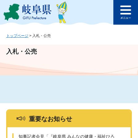
ペ
メ
このページの本文へ
ー
ニ
メ
ジ
ュ
ニ
の
ー
ュ
先
を
ー
頭
飛
トップページ
>
入札・公売
で
ば
す
し
入札・公売
。
て
本
文
へ
重要なお知らせ
知事記者会見「『岐阜県 みんなの健康・福祉ひろ