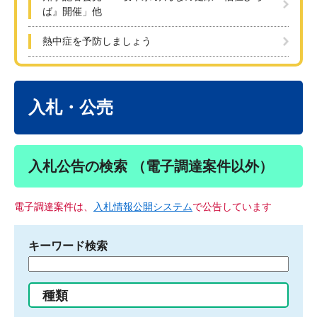
ば』開催」他
熱中症を予防しましょう
本
文
入札・公売
入札公告の検索 （電子調達案件以外）
電子調達案件は、
入札情報公開システム
で公告しています
キーワード検索
検
索
す
種類
る