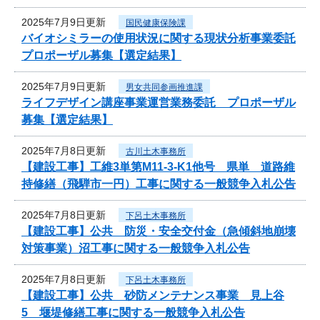
2025年7月9日更新
国民健康保険課
バイオシミラーの使用状況に関する現状分析事業委託
プロポーザル募集【選定結果】
2025年7月9日更新
男女共同参画推進課
ライフデザイン講座事業運営業務委託 プロポーザル
募集【選定結果】
2025年7月8日更新
古川土木事務所
【建設工事】工維3単第M11-3-K1他号 県単 道路維
持修繕（飛騨市一円）工事に関する一般競争入札公告
2025年7月8日更新
下呂土木事務所
【建設工事】公共 防災・安全交付金（急傾斜地崩壊
対策事業）沼工事に関する一般競争入札公告
2025年7月8日更新
下呂土木事務所
【建設工事】公共 砂防メンテナンス事業 見上谷
5 堰堤修繕工事に関する一般競争入札公告