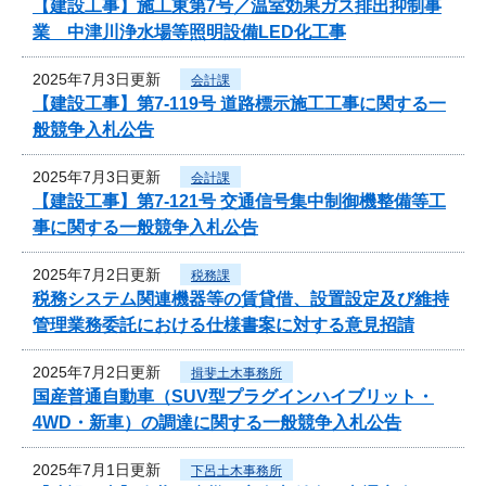
【建設工事】施工東第7号／温室効果ガス排出抑制事
業 中津川浄水場等照明設備LED化工事
2025年7月3日更新
会計課
【建設工事】第7-119号 道路標示施工工事に関する一
般競争入札公告
2025年7月3日更新
会計課
【建設工事】第7-121号 交通信号集中制御機整備等工
事に関する一般競争入札公告
2025年7月2日更新
税務課
税務システム関連機器等の賃貸借、設置設定及び維持
管理業務委託における仕様書案に対する意見招請
2025年7月2日更新
揖斐土木事務所
国産普通自動車（SUV型プラグインハイブリット・
4WD・新車）の調達に関する一般競争入札公告
2025年7月1日更新
下呂土木事務所