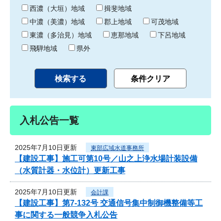
り
西濃（大垣）地域
揖斐地域
中濃（美濃）地域
郡上地域
可茂地域
東濃（多治見）地域
恵那地域
下呂地域
飛騨地域
県外
入札公告一覧
2025年7月10日更新
東部広域水道事務所
【建設工事】施工可第10号／山之上浄水場計装設備
（水質計器・水位計）更新工事
2025年7月10日更新
会計課
【建設工事】第7-132号 交通信号集中制御機整備等工
事に関する一般競争入札公告