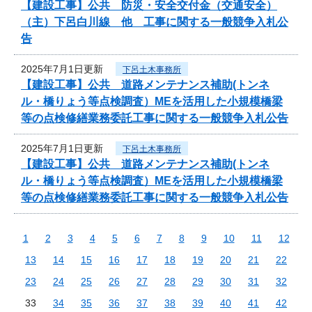
【建設工事】公共 防災・安全交付金（交通安全）
（主）下呂白川線 他 工事に関する一般競争入札公
告
2025年7月1日更新
下呂土木事務所
【建設工事】公共 道路メンテナンス補助(トンネ
ル・橋りょう等点検調査）MEを活用した小規模橋梁
等の点検修繕業務委託工事に関する一般競争入札公告
2025年7月1日更新
下呂土木事務所
【建設工事】公共 道路メンテナンス補助(トンネ
ル・橋りょう等点検調査）MEを活用した小規模橋梁
等の点検修繕業務委託工事に関する一般競争入札公告
1
2
3
4
5
6
7
8
9
10
11
12
13
14
15
16
17
18
19
20
21
22
23
24
25
26
27
28
29
30
31
32
33
34
35
36
37
38
39
40
41
42