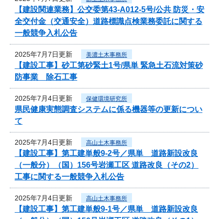
【建設関連業務】公交委第43-A012-5号/公共 防災・安
全交付金（交通安全）道路標識点検業務委託に関する
一般競争入札公告
2025年7月7日更新
美濃土木事務所
【建設工事】砂工第砂緊土1号/県単 緊急土石流対策砂
防事業 除石工事
2025年7月4日更新
保健環境研究所
県民健康実態調査システムに係る機器等の更新につい
て
2025年7月4日更新
高山土木事務所
【建設工事】第工建単般9-2号／県単 道路新設改良
（一般分）（国）156号岩瀬工区 道路改良（その2）
工事に関する一般競争入札公告
2025年7月4日更新
高山土木事務所
【建設工事】第工建単般9-1号／県単 道路新設改良