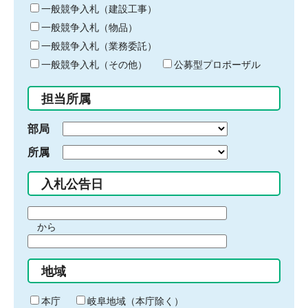
キ
一般競争入札（建設工事）
ー
一般競争入札（物品）
ワ
一般競争入札（業務委託）
ー
ド
一般競争入札（その他）
公募型プロポーザル
を
入
担当所属
力
部局
所属
入札公告日
期
から
間
期
の
間
始
地域
の
ま
終
り
わ
本庁
岐阜地域（本庁除く）