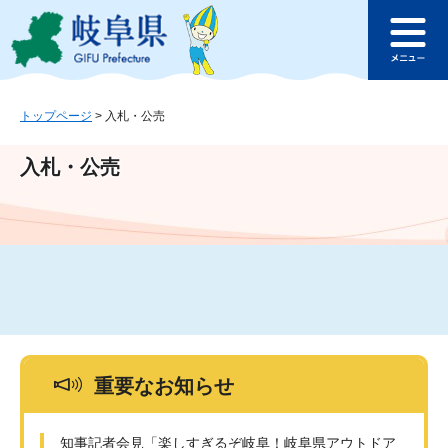
ペ
メ
このページの本文へ
ー
ニ
メ
ジ
ュ
ニ
の
ー
ュ
先
を
ー
頭
飛
トップページ
>
入札・公売
で
ば
す
し
入札・公売
。
て
本
文
へ
重要なお知らせ
知事記者会見「楽しすぎるぞ岐阜！岐阜県アウトドア