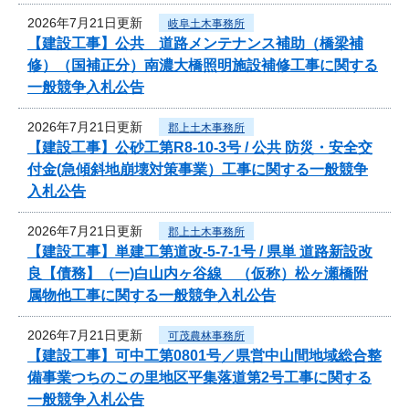
2026年7月21日更新
岐阜土木事務所
【建設工事】公共 道路メンテナンス補助（橋梁補
修）（国補正分）南濃大橋照明施設補修工事に関する
一般競争入札公告
2026年7月21日更新
郡上土木事務所
【建設工事】公砂工第R8-10-3号 / 公共 防災・安全交
付金(急傾斜地崩壊対策事業）工事に関する一般競争
入札公告
2026年7月21日更新
郡上土木事務所
【建設工事】単建工第道改-5-7-1号 / 県単 道路新設改
良【債務】（一)白山内ヶ谷線 （仮称）松ヶ瀬橋附
属物他工事に関する一般競争入札公告
2026年7月21日更新
可茂農林事務所
【建設工事】可中工第0801号／県営中山間地域総合整
備事業つちのこの里地区平集落道第2号工事に関する
一般競争入札公告