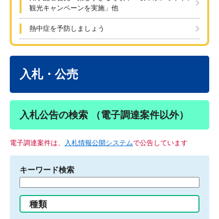
観光キャンペーンを実施」他
熱中症を予防しましょう
本
文
入札・公売
入札公告の検索 （電子調達案件以外）
電子調達案件は、
入札情報公開システム
で公告しています
キーワード検索
検
索
す
種類
る