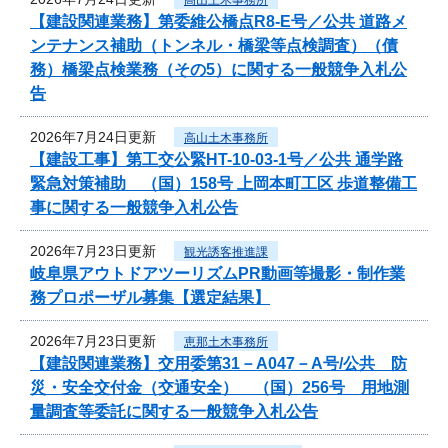
【建設関連業務】第委維公橋点R8-E号／公共 道路メ
ンテナンス補助（トンネル・橋梁等点検調査）（債
務）橋梁点検業務（その5）に関する一般競争入札公
告
2026年7月24日更新
高山土木事務所
【建設工事】第工交公緊HT-10-03-1号／公共 通学路
緊急対策補助 （国）158号 上岡本町工区 歩道整備工
事に関する一般競争入札公告
2026年7月23日更新
観光誘客推進課
岐阜県アウトドアツーリズムPR動画等撮影・制作業
務プロポーザル募集【選定結果】
2026年7月23日更新
恵那土木事務所
【建設関連業務】交用委第31－A047－A号/公共 防
災・安全交付金（交通安全） （国）256号 用地測
量調査等委託に関する一般競争入札公告