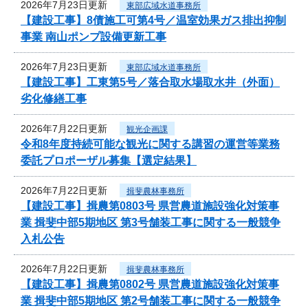
2026年7月23日更新
東部広域水道事務所
【建設工事】8債施工可第4号／温室効果ガス排出抑制
事業 南山ポンプ設備更新工事
2026年7月23日更新
東部広域水道事務所
【建設工事】工東第5号／落合取水場取水井（外面）
劣化修繕工事
2026年7月22日更新
観光企画課
令和8年度持続可能な観光に関する講習の運営等業務
委託プロポーザル募集【選定結果】
2026年7月22日更新
揖斐農林事務所
【建設工事】揖農第0803号 県営農道施設強化対策事
業 揖斐中部5期地区 第3号舗装工事に関する一般競争
入札公告
2026年7月22日更新
揖斐農林事務所
【建設工事】揖農第0802号 県営農道施設強化対策事
業 揖斐中部5期地区 第2号舗装工事に関する一般競争