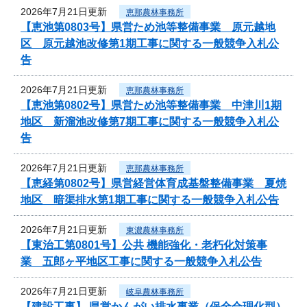
2026年7月21日更新
恵那農林事務所
【恵池第0803号】県営ため池等整備事業 原元越地
区 原元越池改修第1期工事に関する一般競争入札公
告
2026年7月21日更新
恵那農林事務所
【恵池第0802号】県営ため池等整備事業 中津川1期
地区 新溜池改修第7期工事に関する一般競争入札公
告
2026年7月21日更新
恵那農林事務所
【恵経第0802号】県営経営体育成基盤整備事業 夏焼
地区 暗渠排水第1期工事に関する一般競争入札公告
2026年7月21日更新
東濃農林事務所
【東治工第0801号】公共 機能強化・老朽化対策事
業 五郎ヶ平地区工事に関する一般競争入札公告
2026年7月21日更新
岐阜農林事務所
【建設工事】 県営かんがい排水事業（保全合理化型）