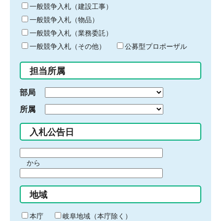
キ
一般競争入札（建設工事）
ー
一般競争入札（物品）
ワ
一般競争入札（業務委託）
ー
ド
一般競争入札（その他）
公募型プロポーザル
を
入
担当所属
力
部局
所属
入札公告日
期
から
間
期
の
間
始
地域
の
ま
終
り
わ
本庁
岐阜地域（本庁除く）