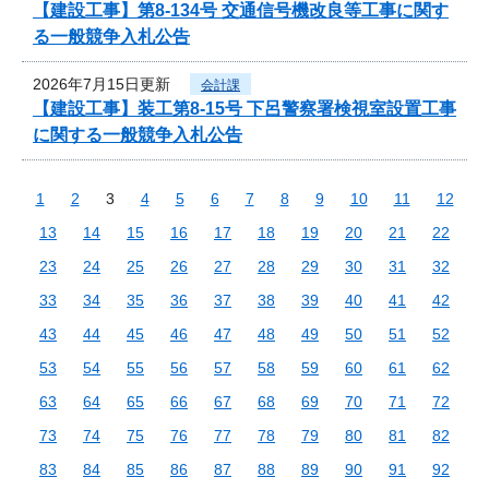
【建設工事】第8-134号 交通信号機改良等工事に関す
る一般競争入札公告
2026年7月15日更新
会計課
【建設工事】装工第8-15号 下呂警察署検視室設置工事
に関する一般競争入札公告
1
2
3
4
5
6
7
8
9
10
11
12
13
14
15
16
17
18
19
20
21
22
23
24
25
26
27
28
29
30
31
32
33
34
35
36
37
38
39
40
41
42
43
44
45
46
47
48
49
50
51
52
53
54
55
56
57
58
59
60
61
62
63
64
65
66
67
68
69
70
71
72
73
74
75
76
77
78
79
80
81
82
83
84
85
86
87
88
89
90
91
92