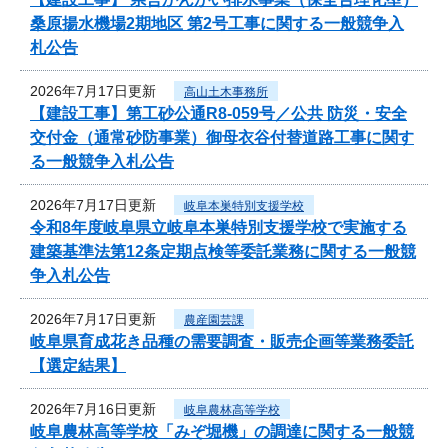
桑原揚水機場2期地区 第2号工事に関する一般競争入
札公告
2026年7月17日更新
高山土木事務所
【建設工事】第工砂公通R8-059号／公共 防災・安全
交付金（通常砂防事業）御母衣谷付替道路工事に関す
る一般競争入札公告
2026年7月17日更新
岐阜本巣特別支援学校
令和8年度岐阜県立岐阜本巣特別支援学校で実施する
建築基準法第12条定期点検等委託業務に関する一般競
争入札公告
2026年7月17日更新
農産園芸課
岐阜県育成花き品種の需要調査・販売企画等業務委託
【選定結果】
2026年7月16日更新
岐阜農林高等学校
岐阜農林高等学校「みぞ堀機」の調達に関する一般競