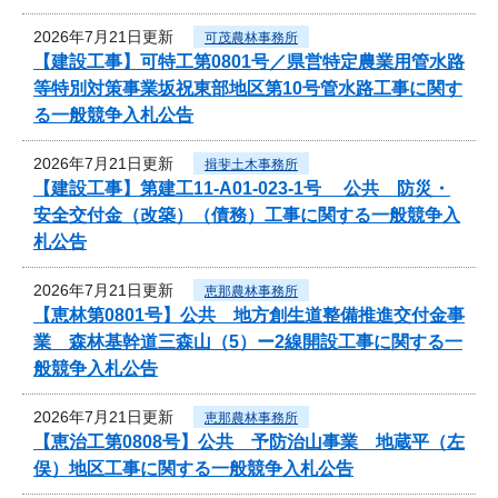
2026年7月21日更新
可茂農林事務所
【建設工事】可特工第0801号／県営特定農業用管水路
等特別対策事業坂祝東部地区第10号管水路工事に関す
る一般競争入札公告
2026年7月21日更新
揖斐土木事務所
【建設工事】第建工11-A01-023-1号 公共 防災・
安全交付金（改築）（債務）工事に関する一般競争入
札公告
2026年7月21日更新
恵那農林事務所
【恵林第0801号】公共 地方創生道整備推進交付金事
業 森林基幹道三森山（5）ー2線開設工事に関する一
般競争入札公告
2026年7月21日更新
恵那農林事務所
【恵治工第0808号】公共 予防治山事業 地蔵平（左
俣）地区工事に関する一般競争入札公告