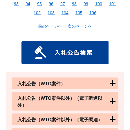
93
94
95
96
97
98
99
100
101
102
103
104
105
106
前のページへ
次のページへ
入札公告（WTO案件）
入札公告（WTO案件以外）（電子調達以
外）
入札公告（WTO案件以外）（電子調達）