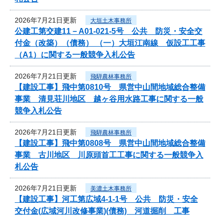
2026年7月21日更新
大垣土木事務所
公建工第交建11－A01-021-5号 公共 防災・安全交
付金（改築）（債務） （一）大垣江南線 仮設工工事
（A1）に関する一般競争入札公告
2026年7月21日更新
飛騨農林事務所
【建設工事】飛中第0810号 県営中山間地域総合整備
事業 清見荘川地区 越ヶ谷用水路工事に関する一般
競争入札公告
2026年7月21日更新
飛騨農林事務所
【建設工事】飛中第0808号 県営中山間地域総合整備
事業 古川地区 川原頭首工工事に関する一般競争入
札公告
2026年7月21日更新
美濃土木事務所
【建設工事】河工第広域4-1-1号 公共 防災・安全
交付金(広域河川改修事業)(債務) 河道掘削 工事