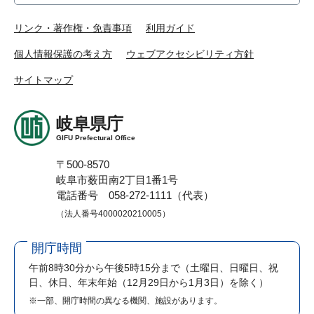
リンク・著作権・免責事項
利用ガイド
個人情報保護の考え方
ウェブアクセシビリティ方針
サイトマップ
岐阜県庁
GIFU Prefectural Office
〒500-8570
岐阜市薮田南2丁目1番1号
電話番号 058-272-1111（代表）
（法人番号4000020210005）
開庁時間
午前8時30分から午後5時15分まで
（土曜日、日曜日、祝
日、休日、年末年始（12月29日から1月3日）を除く）
※一部、開庁時間の異なる機関、施設があります。