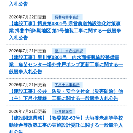
入札公告
2026年7月22日更新
揖斐農林事務所
【建設工事】揖農第0801号 県営農道施設強化対策事
業 揖斐中部5期地区 第1号舗装工事に関する一般競争
入札公告
2026年7月21日更新
里川・水産振興課
【建設工事】里川第0801号 内水面振興施設整備事
業 魚苗センター場外井戸ポンプ更新工事に関する一
般競争入札公告
2026年7月21日更新
下呂土木事務所
【建設工事】公共 防災・安全交付金（災害防除）他
（主）下呂小坂線 工事に関する一般競争入札公告
2026年7月21日更新
公共建築課
【建設関連業務】【教委第8-63号】大垣養老高等学校
動物舎等改築工事の実施設計委託に関する一般競争入
札公告