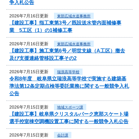
争入札公告
2026年7月16日更新
東部広域水道事務所
【建設工事】指工東第3号／既設送水管内面補修事
業 5工区（1）の1補修工事
2026年7月16日更新
東部広域水道事務所
【建設工事】施工東第6号／明世支線（A工区）撤去
及び支援連絡管移設工事その2
2026年7月15日更新
瑞浪高等学校
令和8年度 岐阜県立瑞浪高等学校で実施する建築基
準法第12条定期点検等委託業務に関する一般競争入札
公告
2026年7月15日更新
地域スポーツ課
【建設工事】岐阜県クリスタルパーク恵那スケート場
選手控室棟空調機設置工事に関する一般競争入札公告
2026年7月15日更新
会計課