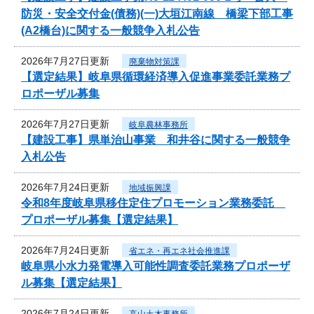
防災・安全交付金(債務)(一)大垣江南線 橋梁下部工事
(A2橋台)に関する一般競争入札公告
2026年7月27日更新
廃棄物対策課
【選定結果】岐阜県循環経済導入促進事業委託業務プ
ロポーザル募集
2026年7月27日更新
岐阜農林事務所
【建設工事】県単治山事業 和井谷に関する一般競争
入札公告
2026年7月24日更新
地域振興課
令和8年度岐阜県移住定住プロモーション業務委託
プロポーザル募集【選定結果】
2026年7月24日更新
省エネ・再エネ社会推進課
岐阜県小水力発電導入可能性調査委託業務プロポーザ
ル募集【選定結果】
2026年7月24日更新
高山土木事務所