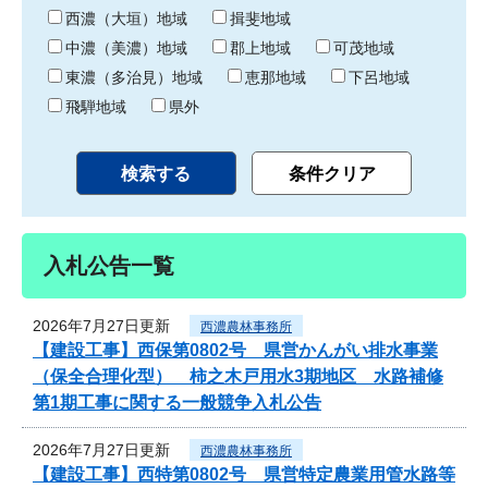
り
西濃（大垣）地域
揖斐地域
中濃（美濃）地域
郡上地域
可茂地域
東濃（多治見）地域
恵那地域
下呂地域
飛騨地域
県外
入札公告一覧
2026年7月27日更新
西濃農林事務所
【建設工事】西保第0802号 県営かんがい排水事業
（保全合理化型） 柿之木戸用水3期地区 水路補修
第1期工事に関する一般競争入札公告
2026年7月27日更新
西濃農林事務所
【建設工事】西特第0802号 県営特定農業用管水路等