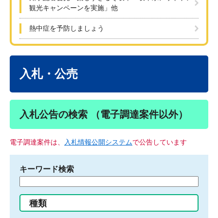
観光キャンペーンを実施」他
熱中症を予防しましょう
本
文
入札・公売
入札公告の検索 （電子調達案件以外）
電子調達案件は、
入札情報公開システム
で公告しています
キーワード検索
検
索
す
種類
る