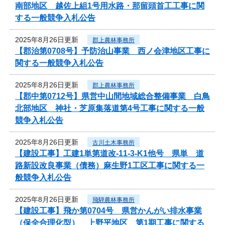
南部地区 越佐上組1号用水路・那留頭首工工事に関
する一般競争入札公告
2025年8月26日更新
郡上農林事務所
【郡治第0708号】予防治山事業 西ノ会津地区工事に
関する一般競争入札公告
2025年8月26日更新
郡上農林事務所
【郡中第0712号】県営中山間地域総合整備事業 白鳥
北部地区 神社・芝原集落道第4号工事に関する一般
競争入札公告
2025年8月26日更新
古川土木事務所
【建設工事】工建1単第道改-11-3-K1他号 県単 道
路新設改良事業（債務）麻生野1工区工事に関する一
般競争入札公告
2025年8月26日更新
飛騨農林事務所
【建設工事】飛か第0704号 県営かんがい排水事業
（保全合理化型） 上野平地区 第1期工事に関する