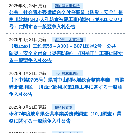
2025年8月25日更新
流域浄水事務所
公共 社会資本整備総合交付金事業（防災・安全）長
良川幹線(N42)人孔防食被覆工事(債務)（第401-C-073
号）に関する一般競争入札公告
2025年8月21日更新
多治見土木事務所
【取止め】工維第55－A003－B071国補2号 公共
防災・安全交付金（災害防除）（国補正）工事に関す
る一般競争入札公告
2025年8月21日更新
下呂農林事務所
【下中第0705号】県営中山間地域総合整備事業 南飛
騨北部地区 川西北部用水第1期工事に関する一般競
争入札公告
2025年8月21日更新
技術検査課
令和7年度岐阜県公共事業労務費調査（10月調査）業
務に関する一般競争入札公告