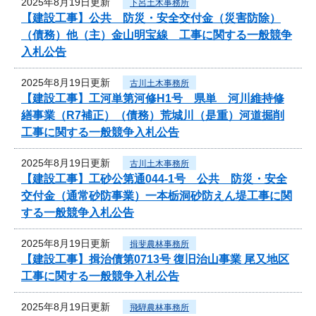
2025年8月19日更新
下呂土木事務所
【建設工事】公共 防災・安全交付金（災害防除）
（債務）他（主）金山明宝線 工事に関する一般競争
入札公告
2025年8月19日更新
古川土木事務所
【建設工事】工河単第河修H1号 県単 河川維持修
繕事業（R7補正）（債務）荒城川（是重）河道掘削
工事に関する一般競争入札公告
2025年8月19日更新
古川土木事務所
【建設工事】工砂公第通044-1号 公共 防災・安全
交付金（通常砂防事業）一本栃洞砂防えん堤工事に関
する一般競争入札公告
2025年8月19日更新
揖斐農林事務所
【建設工事】揖治債第0713号 復旧治山事業 尾又地区
工事に関する一般競争入札公告
2025年8月19日更新
飛騨農林事務所