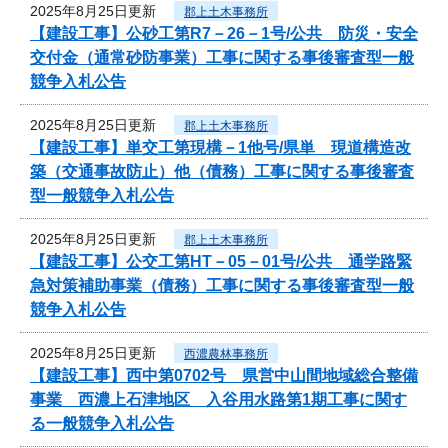
2025年8月25日更新
郡上土木事務所
【建設工事】公砂工第R7－26－1号/公共 防災・安全
交付金（通常砂防事業）工事に関する事後審査型一般
競争入札公告
2025年8月25日更新
郡上土木事務所
【建設工事】単交工第現構－1他号/県単 現道構造改
築（交通事故防止）他（債務）工事に関する事後審査
型一般競争入札公告
2025年8月25日更新
郡上土木事務所
【建設工事】公交工第HT－05－01号/公共 通学路緊
急対策補助事業（債務）工事に関する事後審査型一般
競争入札公告
2025年8月25日更新
西濃農林事務所
【建設工事】西中第0702号 県営中山間地域総合整備
事業 西濃上石津地区 入谷用水路第1期工事に関す
る一般競争入札公告