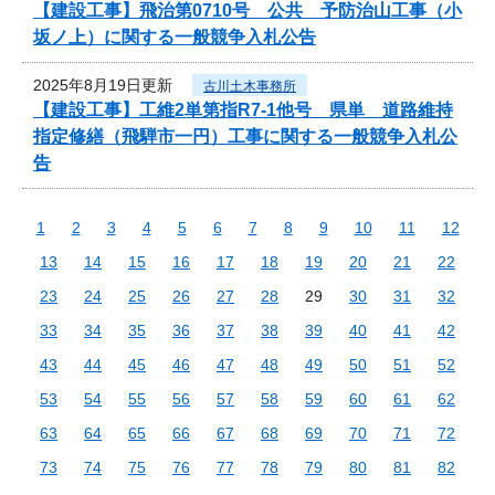
【建設工事】飛治第0710号 公共 予防治山工事（小
坂ノ上）に関する一般競争入札公告
2025年8月19日更新
古川土木事務所
【建設工事】工維2単第指R7-1他号 県単 道路維持
指定修繕（飛騨市一円）工事に関する一般競争入札公
告
1
2
3
4
5
6
7
8
9
10
11
12
13
14
15
16
17
18
19
20
21
22
23
24
25
26
27
28
29
30
31
32
33
34
35
36
37
38
39
40
41
42
43
44
45
46
47
48
49
50
51
52
53
54
55
56
57
58
59
60
61
62
63
64
65
66
67
68
69
70
71
72
73
74
75
76
77
78
79
80
81
82