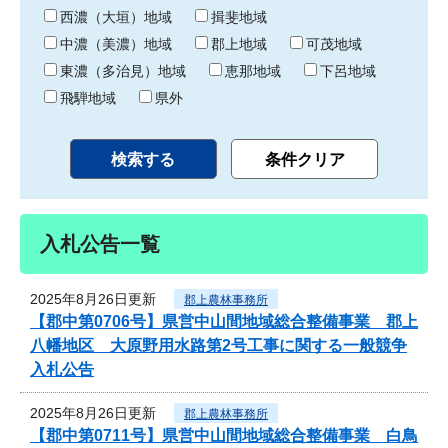
り
西濃（大垣）地域
揖斐地域
中濃（美濃）地域
郡上地域
可茂地域
東濃（多治見）地域
恵那地域
下呂地域
飛騨地域
県外
入札公告一覧
2025年8月26日更新
郡上農林事務所
【郡中第0706号】県営中山間地域総合整備事業 郡上
八幡地区 大原野用水路第2号工事に関する一般競争
入札公告
2025年8月26日更新
郡上農林事務所
【郡中第0711号】県営中山間地域総合整備事業 白鳥