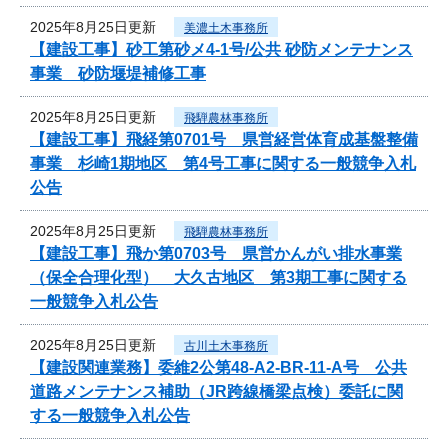
2025年8月25日更新
美濃土木事務所
【建設工事】砂工第砂メ4-1号/公共 砂防メンテナンス
事業 砂防堰堤補修工事
2025年8月25日更新
飛騨農林事務所
【建設工事】飛経第0701号 県営経営体育成基盤整備
事業 杉崎1期地区 第4号工事に関する一般競争入札
公告
2025年8月25日更新
飛騨農林事務所
【建設工事】飛か第0703号 県営かんがい排水事業
（保全合理化型） 大久古地区 第3期工事に関する
一般競争入札公告
2025年8月25日更新
古川土木事務所
【建設関連業務】委維2公第48-A2-BR-11-A号 公共
道路メンテナンス補助（JR跨線橋梁点検）委託に関
する一般競争入札公告