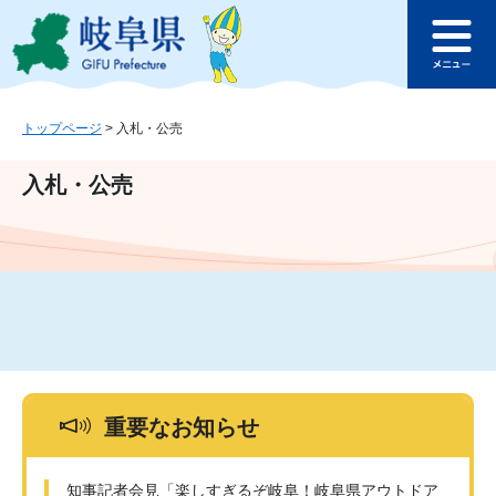
ペ
メ
このページの本文へ
ー
ニ
メ
ジ
ュ
ニ
の
ー
ュ
先
を
ー
頭
飛
トップページ
>
入札・公売
で
ば
す
し
入札・公売
。
て
本
文
へ
重要なお知らせ
知事記者会見「楽しすぎるぞ岐阜！岐阜県アウトドア