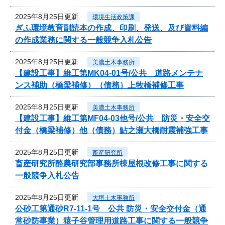
2025年8月25日更新
環境生活政策課
ぎふ環境教育副読本の作成、印刷、発送、及び資料編
の作成業務に関する一般競争入札公告
2025年8月25日更新
美濃土木事務所
【建設工事】維工第MK04-01号/公共 道路メンテナ
ンス補助（橋梁補修）（債務）上牧橋補修工事
2025年8月25日更新
美濃土木事務所
【建設工事】維工第MF04-03他号/公共 防災・安全交
付金（橋梁補修）他（債務）鮎之瀬大橋耐震補強工事
2025年8月25日更新
畜産研究所
畜産研究所酪農研究部事務所棟屋根改修工事に関する
一般競争入札公告
2025年8月25日更新
大垣土木事務所
公砂工第通砂R7-11-1号 公共 防災・安全交付金（通
常砂防事業）猿子谷管理用道路工事に関する一般競争