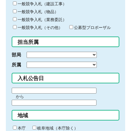
キ
一般競争入札（建設工事）
ー
一般競争入札（物品）
ワ
一般競争入札（業務委託）
ー
ド
一般競争入札（その他）
公募型プロポーザル
を
入
担当所属
力
部局
所属
入札公告日
期
から
間
期
の
間
始
地域
の
ま
終
り
わ
本庁
岐阜地域（本庁除く）