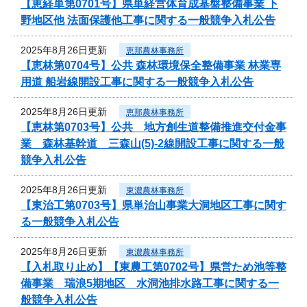
【恵経単第0701号】県単経営体育成基盤整備事業 下
野地区他 法面保護他工事に関する一般競争入札公告
2025年8月26日更新
恵那農林事務所
【恵林第0704号】公共 森林環境保全整備事業 林業専
用道 船岩線開設工事に関する一般競争入札公告
2025年8月26日更新
恵那農林事務所
【恵林第0703号】公共 地方創生道整備推進交付金事
業 森林基幹道 三森山(5)-2線開設工事に関する一般
競争入札公告
2025年8月26日更新
東濃農林事務所
【東治工第0703号】県単治山事業大洞地区工事に関す
る一般競争入札公告
2025年8月26日更新
東濃農林事務所
【入札取り止め】【東農工第0702号】県営ため池等整
備事業 瑞浪5期地区 水洞池排水路工事に関する一
般競争入札公告