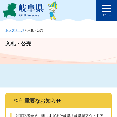
ペ
メ
このページの本文へ
ー
ニ
メ
ジ
ュ
ニ
の
ー
ュ
先
を
ー
頭
飛
トップページ
>
入札・公売
で
ば
す
し
入札・公売
。
て
本
文
へ
重要なお知らせ
知事記者会見「楽しすぎるぞ岐阜！岐阜県アウトドア