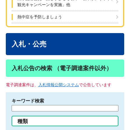
観光キャンペーンを実施」他
熱中症を予防しましょう
本
文
入札・公売
入札公告の検索 （電子調達案件以外）
電子調達案件は、
入札情報公開システム
で公告しています
キーワード検索
検
索
す
種類
る