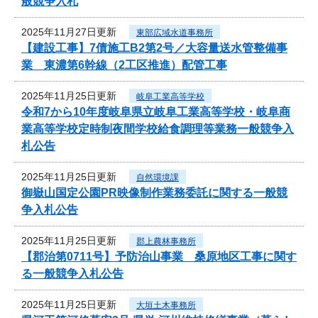
般競争入札
2025年11月27日更新
東部広域水道事務所
【建設工事】7債施工B2第2号／大容量送水管整備事
業 東濃第6幹線（2工区推進）配管工事
2025年11月25日更新
岐阜工業高等学校
令和7から10年度岐阜県立岐阜工業高等学校・岐阜商
業高等学校定時制夜間学校給食調理等業務一般競争入
札公告
2025年11月25日更新
自然環境課
御嶽山国定公園PR映像制作業務委託に関する一般競
争入札公告
2025年11月25日更新
郡上農林事務所
【郡治第0711号】予防治山事業 桑原地区工事に関す
る一般競争入札公告
2025年11月25日更新
大垣土木事務所