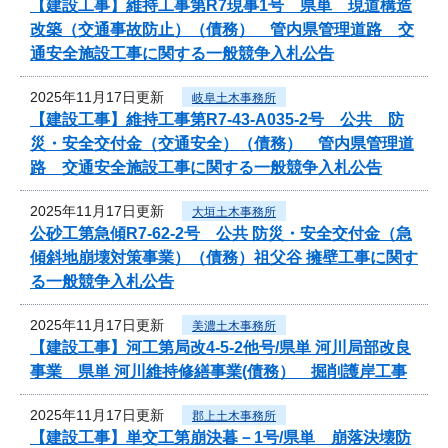
【建設工事】維持工事第R7現事1号 県単 現道構造
改築（交通事故防止）（債務） 管内県管理道路 交
通安全施設工事に関する一般競争入札公告
2025年11月17日更新
岐阜土木事務所
【建設工事】維持工事第R7-43-A035-2号 公共 防
災・安全交付金（交通安全）（債務） 管内県管理道
路 交通安全施設工事に関する一般競争入札公告
2025年11月17日更新
大垣土木事務所
公砂工第急傾R7-62-2号 公共 防災・安全交付金（急
傾斜地崩壊対策事業）（債務）祖父谷 擁壁工事に関す
る一般競争入札公告
2025年11月17日更新
美濃土木事務所
【建設工事】河工第局改4-5-2他号/県単 河川局部改良
事業 県単 河川維持修繕事業(債務） 掘削護岸工事
2025年11月17日更新
郡上土木事務所
【建設工事】単交工第崩決暮－1号/県単 崩落決壊防