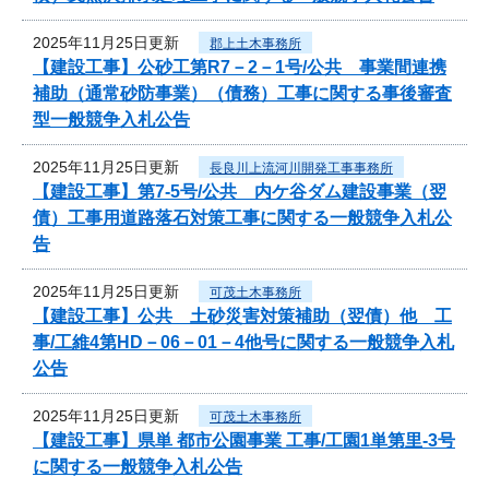
2025年11月25日更新
郡上土木事務所
【建設工事】公砂工第R7－2－1号/公共 事業間連携
補助（通常砂防事業）（債務）工事に関する事後審査
型一般競争入札公告
2025年11月25日更新
長良川上流河川開発工事事務所
【建設工事】第7-5号/公共 内ケ谷ダム建設事業（翌
債）工事用道路落石対策工事に関する一般競争入札公
告
2025年11月25日更新
可茂土木事務所
【建設工事】公共 土砂災害対策補助（翌債）他 工
事/工維4第HD－06－01－4他号に関する一般競争入札
公告
2025年11月25日更新
可茂土木事務所
【建設工事】県単 都市公園事業 工事/工園1単第里-3号
に関する一般競争入札公告