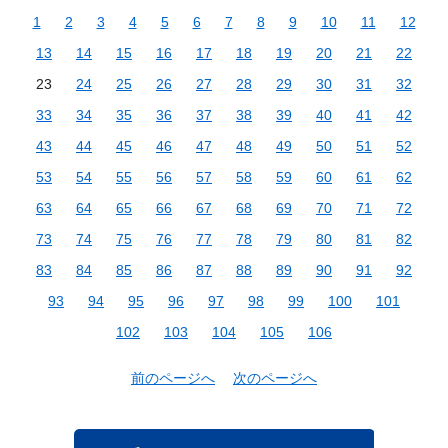
1
2
3
4
5
6
7
8
9
10
11
12
13
14
15
16
17
18
19
20
21
22
23
24
25
26
27
28
29
30
31
32
33
34
35
36
37
38
39
40
41
42
43
44
45
46
47
48
49
50
51
52
53
54
55
56
57
58
59
60
61
62
63
64
65
66
67
68
69
70
71
72
73
74
75
76
77
78
79
80
81
82
83
84
85
86
87
88
89
90
91
92
93
94
95
96
97
98
99
100
101
102
103
104
105
106
前のページへ
次のページへ