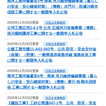
県河工第河修暮安3号 県単 河川維持修繕事業（暮らし
の安全・安心確保対策）（債務）水門川・杭瀬川樹木
伐採工事に関する一般競争入札公告
2025年11月25日更新
大垣土木事務所
公河工第広河2-4-1号 公共 広域河川改修事業（債務）
泥川掘削護岸工事に関する一般競争入札公告
2025年11月25日更新
大垣土木事務所
公建工第交建11-A01-002号 公共 防災・安全交付金
（改築）（翌債） 一般県道赤坂垂井線 道路改良工事
に関する一般競争入札公告
2025年11月25日更新
大垣土木事務所
県河工第河修暮安4号 県単 河川維持修繕事業（暮ら
しの安全・安心確保対策）（債務）犀川 他 樹木伐採
他 工事に関する一般競争入札公告
2025年11月25日更新
古川土木事務所
【建設工事】工砂公第通047-1号 公共 防災・安全