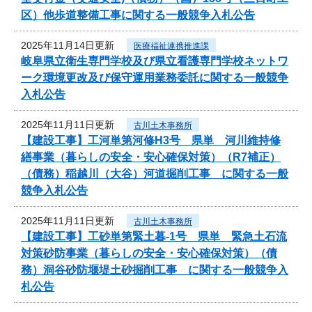
区）他歩道整備工事に関する一般競争入札公告
2025年11月14日更新
医療福祉連携推進課
岐阜県立衛生専門学校及び県立看護専門学校ネットワ
ーク環境更改及び保守運用業務委託に関する一般競争
入札公告
2025年11月11日更新
古川土木事務所
【建設工事】工河単第河修H3号 県単 河川維持修
繕事業（暮らしの安全・安心確保対策）（R7補正）
（債務）稲越川（大谷）河道掘削工事 に関する一般
競争入札公告
2025年11月11日更新
古川土木事務所
【建設工事】工砂単第緊土暮-1号 県単 緊急土石流
対策砂防事業（暮らしの安全・安心確保対策）（債
務）洞谷砂防堰堤土砂掘削工事 に関する一般競争入
札公告