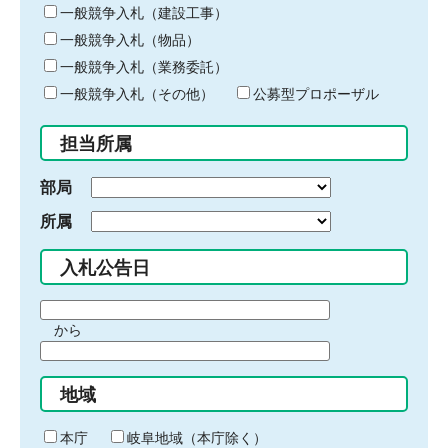
キ
一般競争入札（建設工事）
ー
一般競争入札（物品）
ワ
一般競争入札（業務委託）
ー
ド
一般競争入札（その他）
公募型プロポーザル
を
入
担当所属
力
部局
所属
入札公告日
期
から
間
期
の
間
始
地域
の
ま
終
り
わ
本庁
岐阜地域（本庁除く）