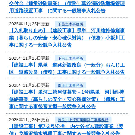
交付金（通常砂防事業）（債務）葛谷洞砂防堰堤管理
用道路設置工事 に関する一般競争入札公告
2025年11月25日更新
下呂土木事務所
【入札取り止め】【建設工事】県単 河川維持修繕事
業（暮らしの安全・安心確保対策）（債務）小坂川工
事に関する一般競争入札公告
2025年11月25日更新
下呂土木事務所
【建設工事】県単 道路新設改良（一般分）おんじ工
区 道路改良（債務）工事に関する一般競争入札公告
2025年11月25日更新
郡上土木事務所
【建設工事】単河工第河修暮安－1号/県単 河川維持
修繕事業（暮らしの安全・安心確保対策）（債務）工
事に関する事後審査型一般競争入札公告
2025年11月25日更新
長良川上流河川開発工事事務所
【建設工事】第7-3号/公共 内ケ谷ダム建設事業（翌
債）戈熊沢排水処理工事に関する一般競争入札公告