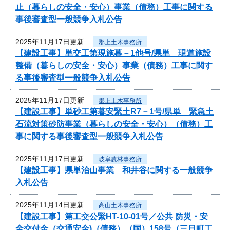
止（暮らしの安全・安心）事業（債務）工事に関する
事後審査型一般競争入札公告
2025年11月17日更新
郡上土木事務所
【建設工事】単交工第現施暮－1他号/県単 現道施設
整備（暮らしの安全・安心）事業（債務）工事に関す
る事後審査型一般競争入札公告
2025年11月17日更新
郡上土木事務所
【建設工事】単砂工第暮安緊土R7－1号/県単 緊急土
石流対策砂防事業（暮らしの安全・安心）（債務）工
事に関する事後審査型一般競争入札公告
2025年11月17日更新
岐阜農林事務所
【建設工事】県単治山事業 和井谷に関する一般競争
入札公告
2025年11月14日更新
高山土木事務所
【建設工事】第工交公緊HT-10-01号／公共 防災・安
全交付金（交通安全)（債務）（国）158号（三日町工