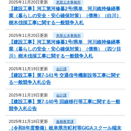
2025年11月20日更新
恵那土木事務所
【建設工事】河工第河修暮2号/県単 河川維持修繕事
業（暮らしの安全・安心確保対策）（債務）（白川）
樹木伐採工事に関する一般競争入札
2025年11月20日更新
恵那土木事務所
【建設工事】河工第河修暮1号/県単 河川維持修繕事
業（暮らしの安全・安心確保対策）（債務）（四ツ目
川）樹木伐採工事に関する一般競争入札
2025年11月19日更新
会計課
【建設工事】第7-141号 交通信号機新設等工事に関す
る一般競争入札公告
2025年11月19日更新
会計課
【建設工事】第7-140号 回線移行等工事に関する一般
競争入札公告
2025年11月18日更新
義務教育課
（令和8年度整備）岐阜県市町村等GIGAスクール端末