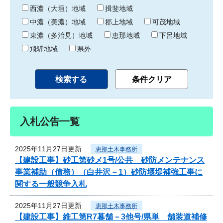
り
西濃（大垣）地域
揖斐地域
中濃（美濃）地域
郡上地域
可茂地域
東濃（多治見）地域
恵那地域
下呂地域
飛騨地域
県外
入札公告一覧
2025年11月27日更新
恵那土木事務所
【建設工事】砂工第砂メ1号/公共 砂防メンテナンス
事業補助（債務）（白井沢－1）砂防堰堤補強工事に
関する一般競争入札
2025年11月27日更新
恵那土木事務所
【建設工事】維工第R7暮舗－3他号/県単 舗装道補修