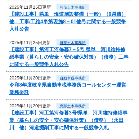
2025年11月25日更新
可茂土木事務所
【建設工事】県単 現道施設整備（一般）（0県債）
他 工事/工維4単第現施8－01他号に関する一般競争
入札公告
2025年11月25日更新
揖斐土木事務所
【建設工事】第河工河修暮7－5号 県単 河川維持修
繕事業（暮らしの安全・安心確保対策）（債務）工事
に関する一般競争入札公告
2025年11月20日更新
自動車税事務所
令和8年度岐阜県自動車税事務所コールセンター運営
業務委託
2025年11月20日更新
恵那土木事務所
【建設工事】河工第河修暮3号/県単 河川維持修繕事
業（暮らしの安全・安心確保対策）（債務）（永田
川 他）河道掘削工事に関する一般競争入札