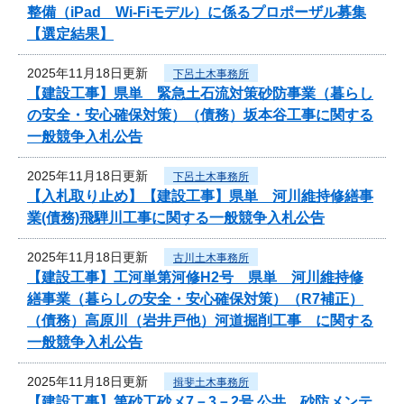
整備（iPad Wi-Fiモデル）に係るプロポーザル募集
【選定結果】
2025年11月18日更新
下呂土木事務所
【建設工事】県単 緊急土石流対策砂防事業（暮らし
の安全・安心確保対策）（債務）坂本谷工事に関する
一般競争入札公告
2025年11月18日更新
下呂土木事務所
【入札取り止め】【建設工事】県単 河川維持修繕事
業(債務)飛騨川工事に関する一般競争入札公告
2025年11月18日更新
古川土木事務所
【建設工事】工河単第河修H2号 県単 河川維持修
繕事業（暮らしの安全・安心確保対策）（R7補正）
（債務）高原川（岩井戸他）河道掘削工事 に関する
一般競争入札公告
2025年11月18日更新
揖斐土木事務所
【建設工事】第砂工砂メ7－3－2号 公共 砂防メンテ