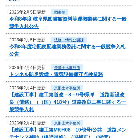
2026年2月5日更新
図書館
令和8年度 岐阜県図書館資料等運搬業務に関する一般
競争入札公告
2026年2月5日更新
法務・情報公開課
令和8年度宅配便配達業務委託に関する一般競争入札
公告
2026年2月4日更新
美濃土木事務所
トンネル防災設備・電気設備保守点検業務
2026年2月4日更新
恵那土木事務所
【建設工事】建工第道改－8－9号/県単 道路新設改
良（債務）（（国）418号）道路改良工事に関する一
般競争入札
2026年2月4日更新
恵那土木事務所
【建設工事】維工第MKH08－10他号/公共 道路メン
テナンス補助（橋梁補修）（国補正）（翌債）