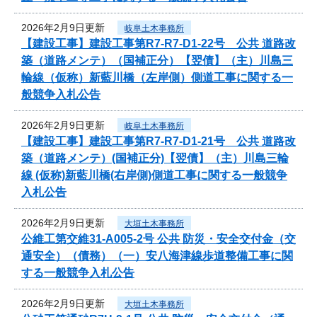
2026年2月9日更新
岐阜土木事務所
【建設工事】建設工事第R7-R7-D1-22号 公共 道路改
築（道路メンテ）（国補正分）【翌債】（主）川島三
輪線（仮称）新藍川橋（左岸側）側道工事に関する一
般競争入札公告
2026年2月9日更新
岐阜土木事務所
【建設工事】建設工事第R7-R7-D1-21号 公共 道路改
築（道路メンテ）(国補正分)【翌債】（主）川島三輪
線 (仮称)新藍川橋(右岸側)側道工事に関する一般競争
入札公告
2026年2月9日更新
大垣土木事務所
公維工第交維31-A005-2号 公共 防災・安全交付金（交
通安全）（債務）（一）安八海津線歩道整備工事に関
する一般競争入札公告
2026年2月9日更新
大垣土木事務所