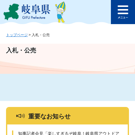
ペ
メ
このページの本文へ
ー
ニ
メ
ジ
ュ
ニ
の
ー
ュ
先
を
ー
頭
飛
トップページ
>
入札・公売
で
ば
す
し
入札・公売
。
て
本
文
へ
重要なお知らせ
知事記者会見「楽しすぎるぞ岐阜！岐阜県アウトドア