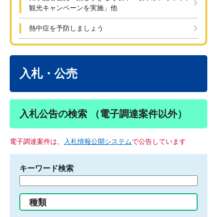
観光キャンペーンを実施」他
熱中症を予防しましょう
本
文
入札・公売
入札公告の検索 （電子調達案件以外）
電子調達案件は、
入札情報公開システム
で公告しています
キーワード検索
検
索
す
種類
る