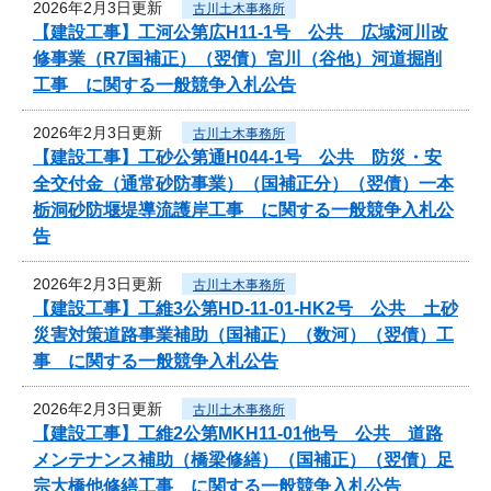
2026年2月3日更新
古川土木事務所
【建設工事】工河公第広H11-1号 公共 広域河川改
修事業（R7国補正）（翌債）宮川（谷他）河道掘削
工事 に関する一般競争入札公告
2026年2月3日更新
古川土木事務所
【建設工事】工砂公第通H044-1号 公共 防災・安
全交付金（通常砂防事業）（国補正分）（翌債）一本
栃洞砂防堰堤導流護岸工事 に関する一般競争入札公
告
2026年2月3日更新
古川土木事務所
【建設工事】工維3公第HD-11-01-HK2号 公共 土砂
災害対策道路事業補助（国補正）（数河）（翌債）工
事 に関する一般競争入札公告
2026年2月3日更新
古川土木事務所
【建設工事】工維2公第MKH11-01他号 公共 道路
メンテナンス補助（橋梁修繕）（国補正）（翌債）足
宗大橋他修繕工事 に関する一般競争入札公告