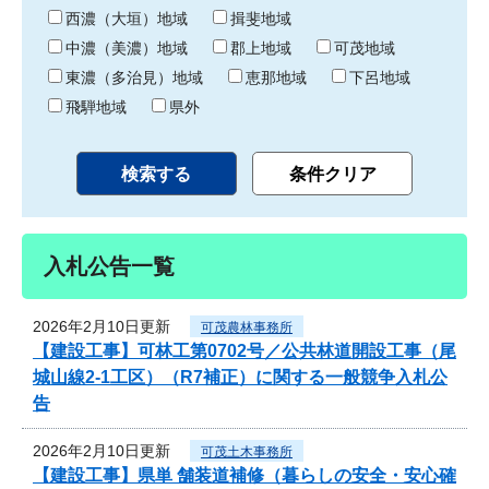
り
西濃（大垣）地域
揖斐地域
中濃（美濃）地域
郡上地域
可茂地域
東濃（多治見）地域
恵那地域
下呂地域
飛騨地域
県外
入札公告一覧
2026年2月10日更新
可茂農林事務所
【建設工事】可林工第0702号／公共林道開設工事（尾
城山線2-1工区）（R7補正）に関する一般競争入札公
告
2026年2月10日更新
可茂土木事務所
【建設工事】県単 舗装道補修（暮らしの安全・安心確