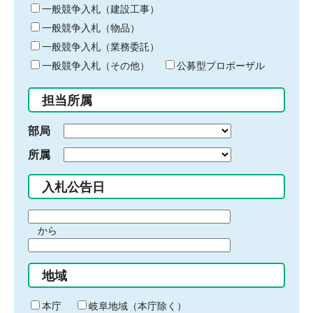
キ
一般競争入札（建設工事）
ー
一般競争入札（物品）
ワ
一般競争入札（業務委託）
ー
ド
一般競争入札（その他）
公募型プロポーザル
を
入
担当所属
力
部局
所属
入札公告日
期
から
間
期
の
間
始
地域
の
ま
終
り
わ
本庁
岐阜地域（本庁除く）