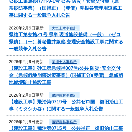
公砂工第通砂R7H-9-1号 公共 防災・安全交付金（通
常砂防事業）（国補正）（翌債）滝根谷管理用道路工
事に関する一般競争入札公告
2026年2月9日更新
大垣土木事務所
県維工第交施Z1号 県単 現道施設整備（一般）（ゼロ
県債）（一）養老垂井線他 交通安全施設工事に関する
一般競争入札公告
2026年2月9日更新
美濃土木事務所
【建設工事】砂工第急傾補007号/公共 防災･安全交付
金（急傾斜地崩壊対策事業）(国補正分)(翌債) 急傾斜
地崩壊防止施設工事
2026年2月9日更新
飛騨農林事務所
【建設工事】飛治第0719号 公共ゼロ国 復旧治山工
事（ミタシカ谷）に関する一般競争入札公告
2026年2月9日更新
飛騨農林事務所
【建設工事】飛治第0715号 公共補正 復旧治山工事