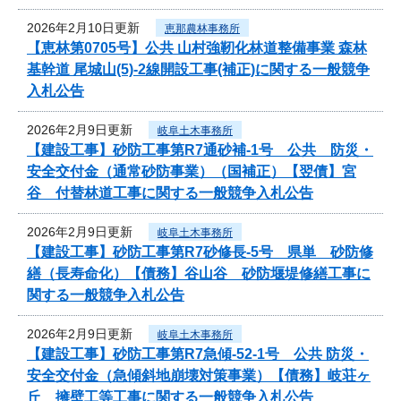
2026年2月10日更新
恵那農林事務所
【恵林第0705号】公共 山村強靭化林道整備事業 森林
基幹道 尾城山(5)-2線開設工事(補正)に関する一般競争
入札公告
2026年2月9日更新
岐阜土木事務所
【建設工事】砂防工事第R7通砂補-1号 公共 防災・
安全交付金（通常砂防事業）（国補正）【翌債】宮
谷 付替林道工事に関する一般競争入札公告
2026年2月9日更新
岐阜土木事務所
【建設工事】砂防工事第R7砂修長-5号 県単 砂防修
繕（長寿命化）【債務】谷山谷 砂防堰堤修繕工事に
関する一般競争入札公告
2026年2月9日更新
岐阜土木事務所
【建設工事】砂防工事第R7急傾-52-1号 公共 防災・
安全交付金（急傾斜地崩壊対策事業）【債務】岐荘ヶ
丘 擁壁工等工事に関する一般競争入札公告