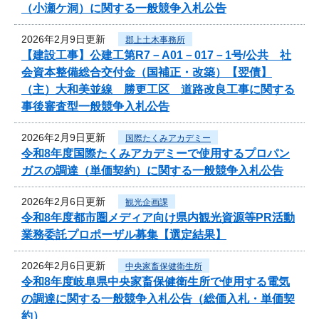
（小瀬ケ洞）に関する一般競争入札公告
2026年2月9日更新
郡上土木事務所
【建設工事】公建工第R7－A01－017－1号/公共 社
会資本整備総合交付金（国補正・改築）【翌債】
（主）大和美並線 勝更工区 道路改良工事に関する
事後審査型一般競争入札公告
2026年2月9日更新
国際たくみアカデミー
令和8年度国際たくみアカデミーで使用するプロパン
ガスの調達（単価契約）に関する一般競争入札公告
2026年2月6日更新
観光企画課
令和8年度都市圏メディア向け県内観光資源等PR活動
業務委託プロポーザル募集【選定結果】
2026年2月6日更新
中央家畜保健衛生所
令和8年度岐阜県中央家畜保健衛生所で使用する電気
の調達に関する一般競争入札公告（総価入札・単価契
約）