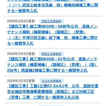
（（一）武並土岐多治見線 他）柳橋他補修工事に関
する一般競争入札
2026年2月4日更新
恵那土木事務所
【建設工事】維工第MKH08－08他号/公共 道路メン
テナンス補助（橋梁補修）（国補正）（翌債）
（（主）中津川田立線）坂下橋 他 補修工事に関す
る一般競争入札
2026年2月4日更新
恵那土木事務所
【建設工事】維工第MKH08－01号/公共 道路メンテ
ナンス補助（橋梁補修）（国補正）（翌債）（（国）
256号）桟道橋2補修工事に関する一般競争入札
2026年2月3日更新
古川土木事務所
【建設工事】工建1公第R7-S4-K1号 公共 道路交通
安全施設等整備事業費補助（国補正）太江杉崎工区
（翌債）工事 に関する一般競争入札公告