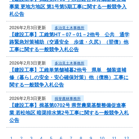
事業 更地方地区 第1号第5期工事に関する一般競争入
札公告
2026年2月3日更新
多治見土木事務所
【建設工事】工維第HT－07－01－2他号 公共 通学
路緊急対策補助（交通安全 歩道・久尻）（翌債）他
工事に関する一般競争入札公告
2026年2月3日更新
多治見土木事務所
【建設工事】工維単第舗補暮2他号 県単 舗装道補
修（暮らしの安全・安心確保対策）他（債務）工事に
関する一般競争入札公告
2026年2月3日更新
揖斐農林事務所
【建設工事】揖基第0702号 県営農業基盤整備促進事
業 若松地区 暗渠排水第2号工事に関する一般競争入札
公告
1
2
3
4
5
6
7
8
9
10
11
12