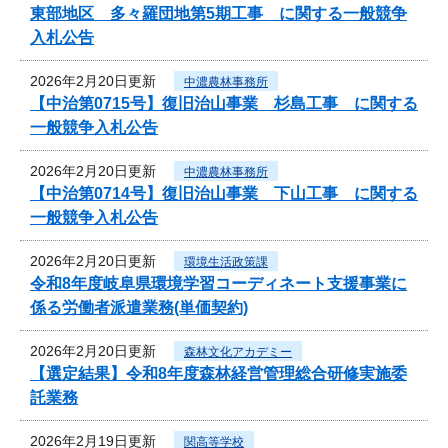
東部地区 多々羅団地第5期工事 に関する一般競争
入札公告
2026年2月20日更新
中濃農林事務所
【中治第0715号】復旧治山事業 杉島工事 に関する
一般競争入札公告
2026年2月20日更新
中濃農林事務所
【中治第0714号】復旧治山事業 下山工事 に関する
一般競争入札公告
2026年2月20日更新
環境生活政策課
令和8年度岐阜県環境学習コーディネート支援事業に
係る労働者派遣業務(単価契約)
2026年2月20日更新
森林文化アカデミー
【選定結果】令和8年度森林経営管理総合研修実施委
託業務
2026年2月19日更新
関高等学校