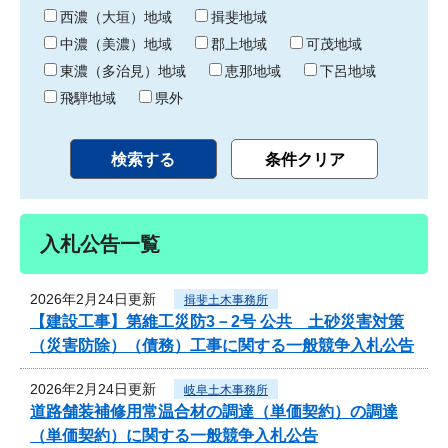
り
西濃（大垣）地域
揖斐地域
中濃（美濃）地域
郡上地域
可茂地域
東濃（多治見）地域
恵那地域
下呂地域
飛騨地域
県外
入札公告一覧
2026年2月24日更新
揖斐土木事務所
【建設工事】第維工災防3－2号 公共 土砂災害対策
（災害防除）（債務）工事に関する一般競争入札公告
2026年2月24日更新
岐阜土木事務所
道路舗装補修用常温合材の調達（単価契約）の調達
（単価契約）に関する一般競争入札公告