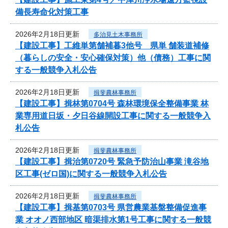
備長寿命化対策工事
2026年2月18日更新
多治見土木事務所
【建設工事】工維単第舗補暮3他号 県単 舗装道補修
（暮らしの安全・安心確保対策）他（債務）工事に関
する一般競争入札公告
2026年2月18日更新
揖斐農林事務所
【建設工事】揖林第0704号 森林環境保全整備事業 林
業専用道日坂・夕日谷線開設工事に関する一般競争入
札公告
2026年2月18日更新
揖斐農林事務所
【建設工事】揖治第0720号 緊急予防治山事業 滝谷地
区工事(ゼロ国)に関する一般競争入札公告
2026年2月18日更新
揖斐農林事務所
【建設工事】揖基第0703号 県営農業基盤整備促進事
業 オオノ西部地区 暗渠排水第1号工事に関する一般競