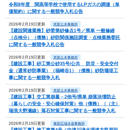
令和8年度 関高等学校で使用するLPガスの調達（単
価契約）に関する一般競争入札公告
2026年2月19日更新
恵那土木事務所
【建設関連業務】砂委第砂修点1号／県単 一般修繕
（点検分）（債務）砂防関係施設調査・点検業務委託
に関する一般競争入札公告
2026年2月19日更新
恵那土木事務所
【建設工事】砂工第公砂35号/公共 防災・安全交付
金（通常砂防事業）（福崎谷1）（債務）砂防堰堤工
事に関する一般競争入札
2026年2月19日更新
恵那土木事務所
【建設工事】交工第崩暮－2他号/県単 崩落決壊防止
（暮らしの安全・安心確保対策）他（債務）（（主）
瑞浪大野瀬線）落石対策工事に関する一般競争入札
2026年2月19日更新
東部広域水道事務所
【建設工事】施工東第4号／中津川浄水場遠方監視設