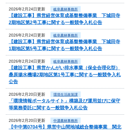
2026年2月24日更新
岐阜農林事務所
【建設工事】県営経営体育成基盤整備事業 下城田寺
2期地区第2号工事に関する一般競争入札公告
2026年2月24日更新
岐阜農林事務所
【建設工事】県営経営体育成基盤整備事業 下城田寺
1期地区第5号工事に関する一般競争入札公告
2026年2月24日更新
岐阜農林事務所
【建設工事】県営かんがい排水事業（保全合理化型）
桑原揚水機場2期地区第1号工事に関する一般競争入札
公告
2026年2月20日更新
環境生活政策課
「環境情報ポータルサイト」構築及び運用並びに保守
等業務委託に関する一般競争入札公告
2026年2月20日更新
中濃農林事務所
【中中第0704号】県営中山間地域総合整備事業 関北