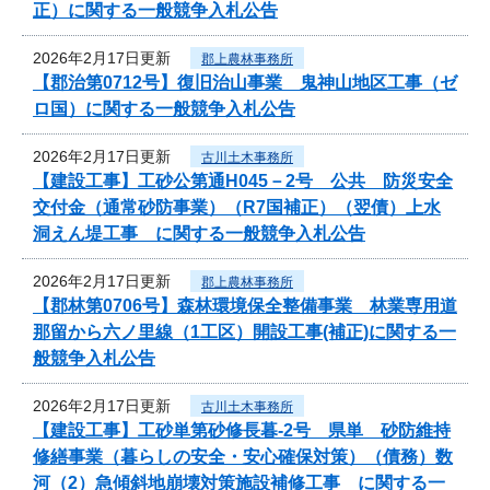
正）に関する一般競争入札公告
2026年2月17日更新
郡上農林事務所
【郡治第0712号】復旧治山事業 鬼神山地区工事（ゼ
ロ国）に関する一般競争入札公告
2026年2月17日更新
古川土木事務所
【建設工事】工砂公第通H045－2号 公共 防災安全
交付金（通常砂防事業）（R7国補正）（翌債）上水
洞えん堤工事 に関する一般競争入札公告
2026年2月17日更新
郡上農林事務所
【郡林第0706号】森林環境保全整備事業 林業専用道
那留から六ノ里線（1工区）開設工事(補正)に関する一
般競争入札公告
2026年2月17日更新
古川土木事務所
【建設工事】工砂単第砂修長暮-2号 県単 砂防維持
修繕事業（暮らしの安全・安心確保対策）（債務）数
河（2）急傾斜地崩壊対策施設補修工事 に関する一