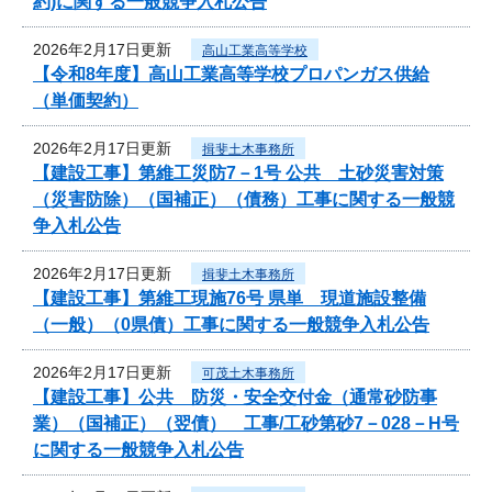
約)に関する一般競争入札公告
2026年2月17日更新
高山工業高等学校
【令和8年度】高山工業高等学校プロパンガス供給
（単価契約）
2026年2月17日更新
揖斐土木事務所
【建設工事】第維工災防7－1号 公共 土砂災害対策
（災害防除）（国補正）（債務）工事に関する一般競
争入札公告
2026年2月17日更新
揖斐土木事務所
【建設工事】第維工現施76号 県単 現道施設整備
（一般）（0県債）工事に関する一般競争入札公告
2026年2月17日更新
可茂土木事務所
【建設工事】公共 防災・安全交付金（通常砂防事
業）（国補正）（翌債） 工事/工砂第砂7－028－H号
に関する一般競争入札公告