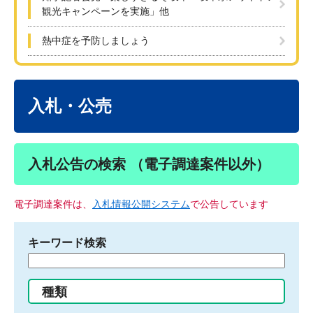
観光キャンペーンを実施」他
熱中症を予防しましょう
本
文
入札・公売
入札公告の検索 （電子調達案件以外）
電子調達案件は、
入札情報公開システム
で公告しています
キーワード検索
検
索
す
種類
る