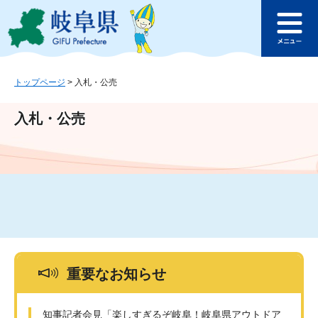
ペ
メ
このページの本文へ
ー
ニ
メ
ジ
ュ
ニ
の
ー
ュ
先
を
ー
頭
飛
トップページ
>
入札・公売
で
ば
す
し
入札・公売
。
て
本
文
へ
重要なお知らせ
知事記者会見「楽しすぎるぞ岐阜！岐阜県アウトドア