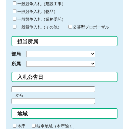
キ
一般競争入札（建設工事）
ー
一般競争入札（物品）
ワ
一般競争入札（業務委託）
ー
ド
一般競争入札（その他）
公募型プロポーザル
を
入
担当所属
力
部局
所属
入札公告日
期
から
間
期
の
間
始
地域
の
ま
終
り
わ
本庁
岐阜地域（本庁除く）