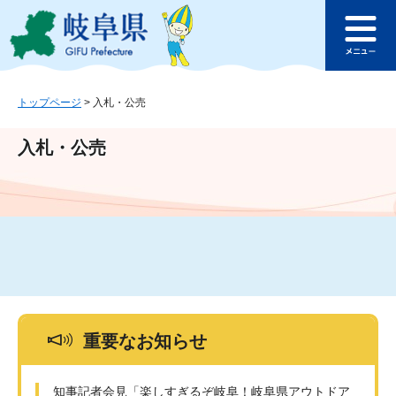
ペ
メ
このページの本文へ
ー
ニ
メ
ジ
ュ
ニ
の
ー
ュ
先
を
ー
頭
飛
トップページ
>
入札・公売
で
ば
す
し
入札・公売
。
て
本
文
へ
重要なお知らせ
知事記者会見「楽しすぎるぞ岐阜！岐阜県アウトドア