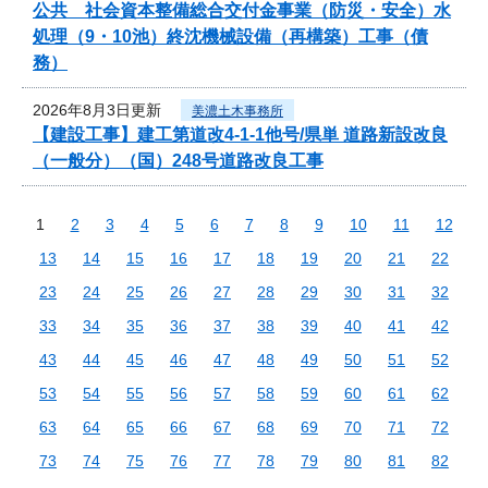
公共 社会資本整備総合交付金事業（防災・安全）水
処理（9・10池）終沈機械設備（再構築）工事（債
務）
2026年8月3日更新
美濃土木事務所
【建設工事】建工第道改4-1-1他号/県単 道路新設改良
（一般分）（国）248号道路改良工事
1
2
3
4
5
6
7
8
9
10
11
12
13
14
15
16
17
18
19
20
21
22
23
24
25
26
27
28
29
30
31
32
33
34
35
36
37
38
39
40
41
42
43
44
45
46
47
48
49
50
51
52
53
54
55
56
57
58
59
60
61
62
63
64
65
66
67
68
69
70
71
72
73
74
75
76
77
78
79
80
81
82