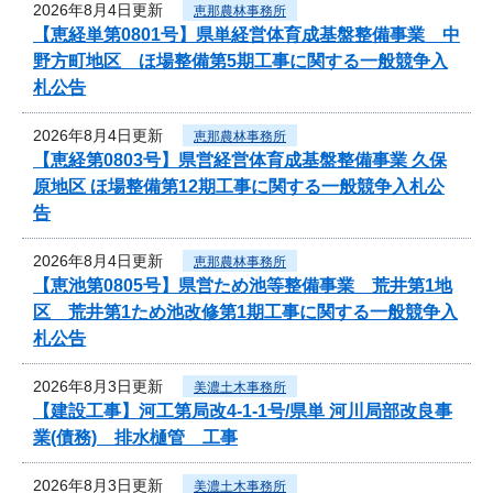
2026年8月4日更新
恵那農林事務所
【恵経単第0801号】県単経営体育成基盤整備事業 中
野方町地区 ほ場整備第5期工事に関する一般競争入
札公告
2026年8月4日更新
恵那農林事務所
【恵経第0803号】県営経営体育成基盤整備事業 久保
原地区 ほ場整備第12期工事に関する一般競争入札公
告
2026年8月4日更新
恵那農林事務所
【恵池第0805号】県営ため池等整備事業 荒井第1地
区 荒井第1ため池改修第1期工事に関する一般競争入
札公告
2026年8月3日更新
美濃土木事務所
【建設工事】河工第局改4-1-1号/県単 河川局部改良事
業(債務) 排水樋管 工事
2026年8月3日更新
美濃土木事務所