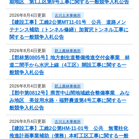
期地区 第1工区第9号工事に関する一般競争入札公告
2026年8月4日更新
古川土木事務所
【建設工事】工維2公第MT11-01号 公共 道路メン
テナンス補助（トンネル修繕）加賀沢トンネル工事に
関する一般競争入札公告
2026年8月4日更新
郡上農林事務所
【郡林第0805号】地方創生道整備推進交付金事業 林
道二間手から水沢上線（4工区）開設工事に関する一
般競争入札公告
2026年8月4日更新
郡上農林事務所
【郡中第0812号】県営中山間地域総合整備事業 みな
み地区 美並用水路・福野農道第4号工事に関する一
般競争入札公告
2026年8月4日更新
古川土木事務所
【建設工事】工維2公第HM-11-01号 公共 無電柱化
推進計画事業補助（債務）本町工区工事に関する一般