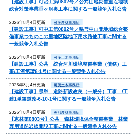
【建設工事】可治工第0802号／公共山地災害重点地域
総合対策事業垂ヶ洞奥工事に関する一般競争入札公告
2026年8月4日更新
可茂農林事務所
【建設工事】可中工第0802号／県営中山間地域総合整
備事業つちのこの里地区陰地下用水路他工事に関する
一般競争入札公告
2026年8月4日更新
可茂土木事務所
【建設工事】公共 統合河川環境整備事業（債務）工
事/工河第環8-1号に関する一般競争入札公告
2026年8月4日更新
可茂土木事務所
【建設工事】県単 道路新設改良（一般分）工事 /工
建1単第道改-6-10-1号に関する一般競争入札公告
2026年8月4日更新
恵那農林事務所
【恵林第0803号】公共 森林環境保全整備事業 林業
専用道船岩線開設工事に関する一般競争入札公告