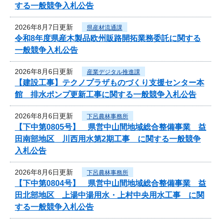
する一般競争入札公告
2026年8月7日更新
県産材流通課
令和8年度県産木製品欧州販路開拓業務委託に関する
一般競争入札公告
2026年8月6日更新
産業デジタル推進課
【建設工事】テクノプラザものづくり支援センター本
館 排水ポンプ更新工事に関する一般競争入札公告
2026年8月6日更新
下呂農林事務所
【下中第0805号】 県営中山間地域総合整備事業 益
田南部地区 川西用水第2期工事 に関する一般競争
入札公告
2026年8月6日更新
下呂農林事務所
【下中第0804号】 県営中山間地域総合整備事業 益
田北部地区 上湯中湯用水・上村中央用水工事 に関
する一般競争入札公告