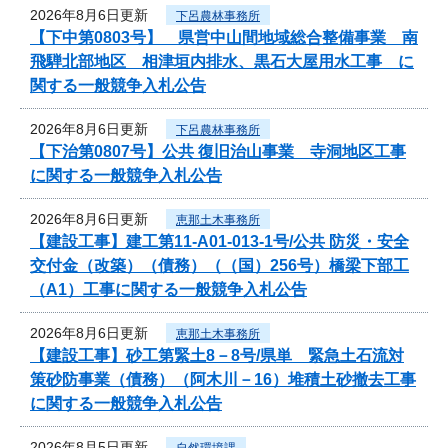
2026年8月6日更新
下呂農林事務所
【下中第0803号】 県営中山間地域総合整備事業 南
飛騨北部地区 相津垣内排水、黒石大屋用水工事 に
関する一般競争入札公告
2026年8月6日更新
下呂農林事務所
【下治第0807号】公共 復旧治山事業 寺洞地区工事
に関する一般競争入札公告
2026年8月6日更新
恵那土木事務所
【建設工事】建工第11-A01-013-1号/公共 防災・安全
交付金（改築）（債務）（（国）256号）橋梁下部工
（A1）工事に関する一般競争入札公告
2026年8月6日更新
恵那土木事務所
【建設工事】砂工第緊土8－8号/県単 緊急土石流対
策砂防事業（債務）（阿木川－16）堆積土砂撤去工事
に関する一般競争入札公告
2026年8月5日更新
自然環境課