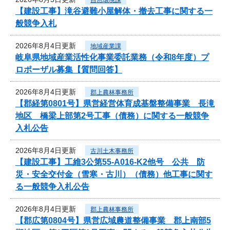
【建設工事】滝谷避難小屋解体・撤去工事に関する一
般競争入札
2026年8月4日更新
地域産業課
岐阜県地域産業活性化事業委託業務（令和8年度）プ
ロポーザル募集【質問回答】
2026年8月4日更新
郡上農林事務所
【郡経第0801号】県営経営体育成基盤整備事業 長滝
地区 橋梁上部第2号工事（債務）に関する一般競争
入札公告
2026年8月4日更新
古川土木事務所
【建設工事】工維3公第55-A016-K2他号 公共 防
災・安全交付金（雪寒・古川）（債務）他工事に関す
る一般競争入札公告
2026年8月4日更新
郡上農林事務所
【郡広第0804号】県営広域農道整備事業 郡上南部5