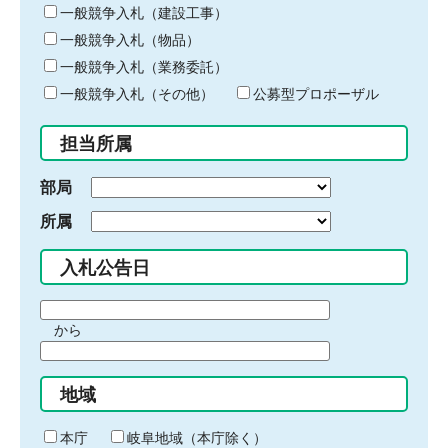
キ
一般競争入札（建設工事）
ー
一般競争入札（物品）
ワ
一般競争入札（業務委託）
ー
ド
一般競争入札（その他）
公募型プロポーザル
を
入
担当所属
力
部局
所属
入札公告日
期
から
間
期
の
間
始
地域
の
ま
終
り
わ
本庁
岐阜地域（本庁除く）