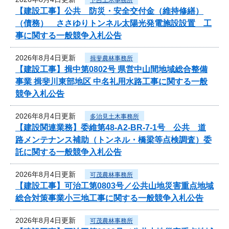
【建設工事】公共 防災・安全交付金（維持修繕）
（債務） ささゆりトンネル太陽光発電施設設置 工
事に関する一般競争入札公告
2026年8月4日更新
揖斐農林事務所
【建設工事】揖中第0802号 県営中山間地域総合整備
事業 揖斐川東部地区 中名礼用水路工事に関する一般
競争入札公告
2026年8月4日更新
多治見土木事務所
【建設関連業務】委維第48-A2-BR-7-1号 公共 道
路メンテナンス補助（トンネル・橋梁等点検調査）委
託に関する一般競争入札公告
2026年8月4日更新
可茂農林事務所
【建設工事】可治工第0803号／公共山地災害重点地域
総合対策事業小三地工事に関する一般競争入札公告
2026年8月4日更新
可茂農林事務所