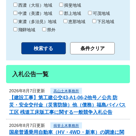
り
西濃（大垣）地域
揖斐地域
中濃（美濃）地域
郡上地域
可茂地域
東濃（多治見）地域
恵那地域
下呂地域
飛騨地域
県外
入札公告一覧
2026年8月7日更新
高山土木事務所
【建設工事】第工建公交43-A1-06-2他号／公共 防
災・安全交付金（災害防除）他（債務）福島バイパス
工区 桟道工床版工事に関する一般競争入札公告
2026年8月7日更新
揖斐土木事務所
国産普通乗用自動車（HV・4WD・新車）の調達に関