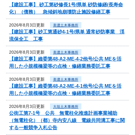
【建設工事】 砂工第砂修長1号/県単 砂防修繕(長寿命
化）（債務） 急傾斜地崩壊防止施設修繕工事
2026年8月3日更新
美濃土木事務所
【建設工事】砂工第通砂4-1号/県単 通常砂防事業 渓
流保全工 工事
2026年8月3日更新
美濃土木事務所
【建設工事】維委第48-A2-ME-4-2他号/公共 MEを活
用した小規模橋梁等の点検・修繕業務委託工事
2026年8月3日更新
美濃土木事務所
【建設工事】維委第48-A2-ME-4-1他号/公共 MEを活
用した小規模橋梁等の点検・修繕業務委託工事
2026年8月3日更新
大垣土木事務所
公街工第7-1号 公共 無電柱化推進計画事業補助
（無電柱化）（都）寺内安八線 電線共同溝工事に関
する一般競争入札公告