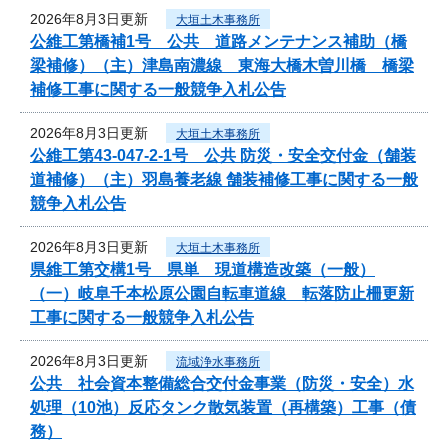
2026年8月3日更新
大垣土木事務所
公維工第橋補1号 公共 道路メンテナンス補助（橋
梁補修）（主）津島南濃線 東海大橋木曽川橋 橋梁
補修工事に関する一般競争入札公告
2026年8月3日更新
大垣土木事務所
公維工第43-047-2-1号 公共 防災・安全交付金（舗装
道補修）（主）羽島養老線 舗装補修工事に関する一般
競争入札公告
2026年8月3日更新
大垣土木事務所
県維工第交構1号 県単 現道構造改築（一般）
（一）岐阜千本松原公園自転車道線 転落防止柵更新
工事に関する一般競争入札公告
2026年8月3日更新
流域浄水事務所
公共 社会資本整備総合交付金事業（防災・安全）水
処理（10池）反応タンク散気装置（再構築）工事（債
務）