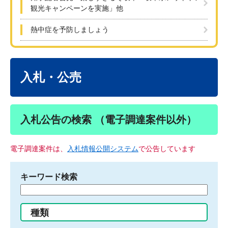
観光キャンペーンを実施」他
熱中症を予防しましょう
本
文
入札・公売
入札公告の検索 （電子調達案件以外）
電子調達案件は、
入札情報公開システム
で公告しています
キーワード検索
検
索
す
種類
る