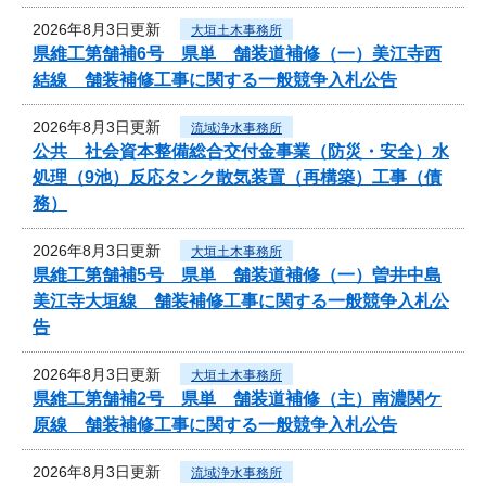
2026年8月3日更新
大垣土木事務所
県維工第舗補6号 県単 舗装道補修（一）美江寺西
結線 舗装補修工事に関する一般競争入札公告
2026年8月3日更新
流域浄水事務所
公共 社会資本整備総合交付金事業（防災・安全）水
処理（9池）反応タンク散気装置（再構築）工事（債
務）
2026年8月3日更新
大垣土木事務所
県維工第舗補5号 県単 舗装道補修（一）曽井中島
美江寺大垣線 舗装補修工事に関する一般競争入札公
告
2026年8月3日更新
大垣土木事務所
県維工第舗補2号 県単 舗装道補修（主）南濃関ケ
原線 舗装補修工事に関する一般競争入札公告
2026年8月3日更新
流域浄水事務所