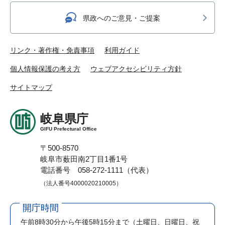
県政へのご意見・ご提案
リンク・著作権・免責事項
利用ガイド
個人情報保護の考え方
ウェブアクセシビリティ方針
サイトマップ
岐阜県庁
GIFU Prefectural Office
〒500-8570
岐阜市薮田南2丁目1番1号
電話番号 058-272-1111（代表）
（法人番号4000020210005）
開庁時間
午前8時30分から午後5時15分まで
（土曜日、日曜日、祝