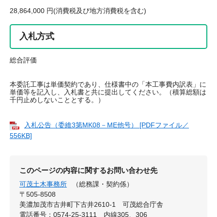
28,864,000 円(消費税及び地方消費税を含む)
入札方式
総合評価
本委託工事は単価契約であり、仕様書中の「本工事費内訳表」に
単価等を記入し、入札書と共に提出してください。（積算総額は
千円止めしないこととする。）
入札公告（委維3第MK08－ME他号） [PDFファイル／
556KB]
このページの内容に関するお問い合わせ先
可茂土木事務所
（総務課・契約係）
〒505-8508
美濃加茂市古井町下古井2610-1 可茂総合庁舎
電話番号：0574-25-3111 内線305、306