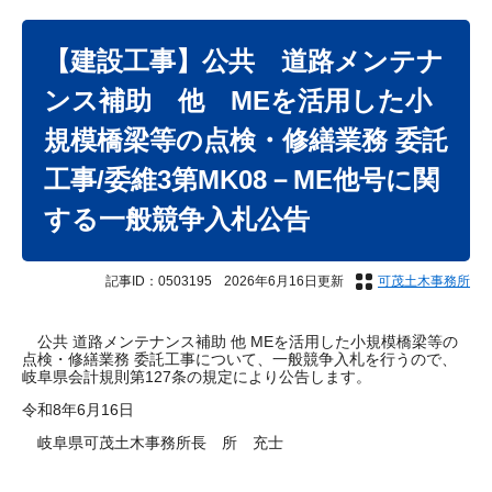
本
文
【建設工事】公共 道路メンテナ
ンス補助 他 MEを活用した小
規模橋梁等の点検・修繕業務 委託
工事/委維3第MK08－ME他号に関
する一般競争入札公告
記事ID：0503195
2026年6月16日更新
可茂土木事務所
公共 道路メンテナンス補助 他 MEを活用した小規模橋梁等の
点検・修繕業務 委託工事について、一般競争入札を行うので、
岐阜県会計規則第127条の規定により公告します。
令和8年6月16日
岐阜県可茂土木事務所長 所 充士