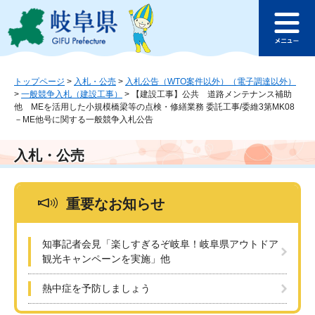
ペ
メ
このページの本文へ
ー
ニ
メ
ジ
ュ
ニ
の
ー
ュ
先
を
ー
頭
飛
トップページ
>
入札・公売
>
入札公告（WTO案件以外）（電子調達以外）
>
一般競争入札（建設工事）
>
【建設工事】公共 道路メンテナンス補助
で
ば
他 MEを活用した小規模橋梁等の点検・修繕業務 委託工事/委維3第MK08
す
し
－ME他号に関する一般競争入札公告
。
て
本
入札・公売
文
へ
重要なお知らせ
知事記者会見「楽しすぎるぞ岐阜！岐阜県アウトドア
観光キャンペーンを実施」他
熱中症を予防しましょう