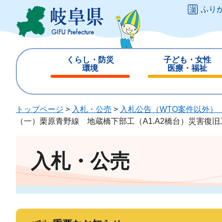
ペ
メ
ふり
ー
ニ
ジ
ュ
の
ー
先
を
くらし・防災
子ども・女性
頭
飛
環境
医療・福祉
で
ば
閉
閉
す
し
じ
じ
。
て
る
る
トップページ
>
入札・公売
>
入札公告（WTO案件以外）
本
（一）栗原青野線 地蔵橋下部工（A1.A2橋台）災害復
文
へ
入札・公売