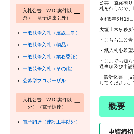
公共 道路橋り
札を行うので、
入札公告（WTO案件以
外）（電子調達以外）
令和8年6月15日
大垣土木事務所
一般競争入札（建設工事）
・こちらに公告
一般競争入札（物品）
・紙入札を希望
一般競争入札（業務委託）
・ここでお知ら
通事項及び申請
一般競争入札（その他）
・設計図書、技
公募型プロポーザル
してください。
入札公告（WTO案件以
概要
外）（電子調達）
電子調達（建設工事以外）
申請締切