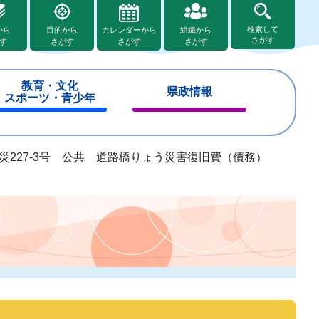
検索して
から
目的から
カレンダーから
組織から
さがす
す
さがす
さがす
さがす
教育・文化
県政情報
スポーツ・青少年
閉
閉
じ
じ
る
る
災227-3号 公共 道路橋りょう災害復旧費（債務）