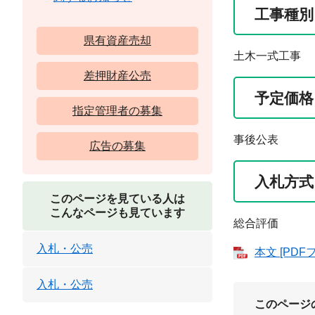
工事種別
県有資産売却
土木一式工事
差押財産公売
予定価格
指定管理者の募集
事後公表
広告の募集
入札方式
このページを見ている人は
こんなページも見ています
総合評価
入札・公売
本文 [PDF
入札・公売
このページ