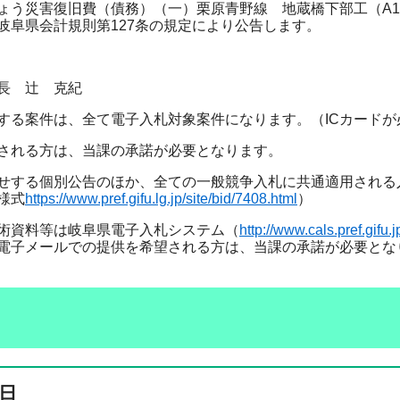
ょう災害復旧費（債務）（一）栗原青野線 地蔵橋下部工（A1
岐阜県会計規則第127条の規定により公告します。
長 辻 克紀
する案件は、全て電子入札対象案件になります。（ICカードが
される方は、当課の承諾が必要となります。
せする個別公告のほか、全ての一般競争入札に共通適用される
様式
https://www.pref.gifu.lg.jp/site/bid/7408.html
）
術資料等は岐阜県電子入札システム（
http://www.cals.pref.gifu.j
電子メールでの提供を希望される方は、当課の承諾が必要とな
日