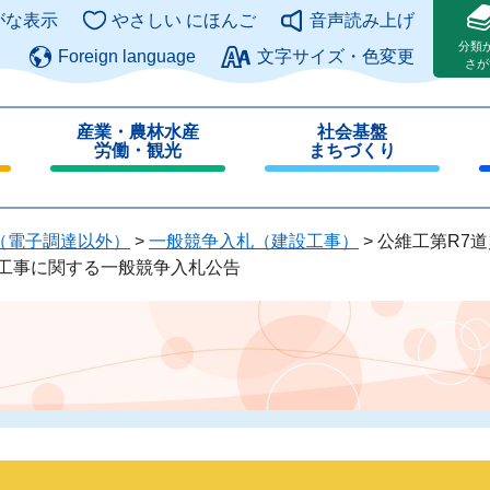
このページの本文へ
がな表示
やさしい にほんご
音声読み上げ
分類
Foreign language
文字サイズ・色変更
さが
産業・農林水産
社会基盤
労働・観光
まちづくり
閉
閉
じ
じ
る
る
（電子調達以外）
>
一般競争入札（建設工事）
>
公維工第R7道
旧工事に関する一般競争入札公告