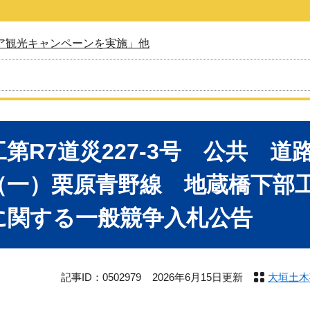
ア観光キャンペーンを実施」他
工第R7道災227-3号 公共 
（一）栗原青野線 地蔵橋下部工
に関する一般競争入札公告
記事ID：0502979
2026年6月15日更新
大垣土木