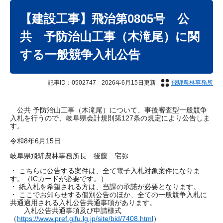
本
文
【建設工事】飛治第0805号 公
共 予防治山工事（木滝尾）に関
する一般競争入札公告
記事ID：0502747
2026年6月15日更新
飛騨農林事務所
公共 予防治山工事（木滝尾）について、事後審査型一般競争
入札を行うので、岐阜県会計規則第127条の規定により公告しま
す。
令和8年6月15日
岐阜県飛騨農林事務所長 後藤 宅弥
・ こちらに公告する案件は、全て電子入札対象案件になりま
す。（ICカードが必要です。）
・ 紙入札を希望される方は、当課の承諾が必要となります。
・ ここでお知らせする個別公告のほか、全ての一般競争入札に
共通適用される入札公告共通事項があります。
入札公告共通事項及び申請様式
（
https://www.pref.gifu.lg.jp/site/bid/7408.html
）