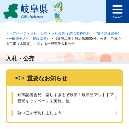
ペ
メ
このページの本文へ
ー
ニ
メ
ジ
ュ
ニ
の
ー
ュ
先
を
ー
頭
飛
トップページ
>
入札・公売
>
入札公告（WTO案件以外）（電子調達以外）
>
一般競争入札（建設工事）
>
【建設工事】飛治第0805号 公共 予防治
で
ば
山工事（木滝尾）に関する一般競争入札公告
す
し
。
て
本
入札・公売
文
へ
重要なお知らせ
知事記者会見「楽しすぎるぞ岐阜！岐阜県アウトドア
観光キャンペーンを実施」他
熱中症を予防しましょう