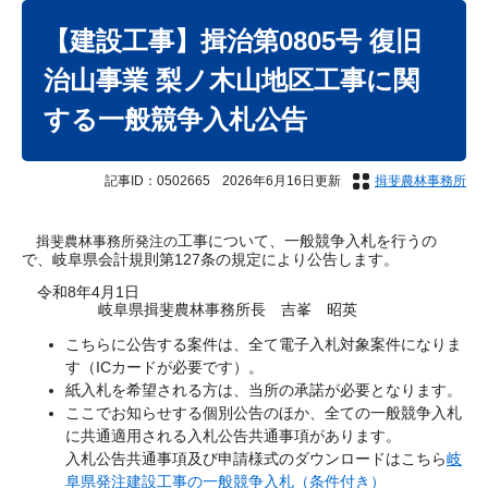
本
文
【建設工事】揖治第0805号 復旧
治山事業 梨ノ木山地区工事に関
する一般競争入札公告
記事ID：0502665
2026年6月16日更新
揖斐農林事務所
工事について、一般競争入札を行うの
揖斐農林事務所発注の
で、岐阜県会計規則第127条の規定により公告します。
令和8年4月1日
岐阜県揖斐農林事務所長 吉峯 昭英
こちらに公告する案件は、全て電子入札対象案件になりま
す（ICカードが必要です）。
紙入札を希望される方は、当所の承諾が必要となります。
ここでお知らせする個別公告のほか、全ての一般競争入札
に共通適用される入札公告共通事項があります。
入札公告共通事項及び申請様式のダウンロードはこちら
岐
阜県発注建設工事の一般競争入札（条件付き）