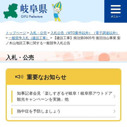
ペ
メ
このページの本文へ
ー
ニ
メ
ジ
ュ
ニ
の
ー
ュ
先
を
ー
頭
飛
トップページ
>
入札・公売
>
入札公告（WTO案件以外）（電子調達以外）
>
一般競争入札（建設工事）
>
【建設工事】揖治第0805号 復旧治山事業 梨
で
ば
ノ木山地区工事に関する一般競争入札公告
す
し
。
て
本
入札・公売
文
へ
重要なお知らせ
知事記者会見「楽しすぎるぞ岐阜！岐阜県アウトドア
観光キャンペーンを実施」他
熱中症を予防しましょう