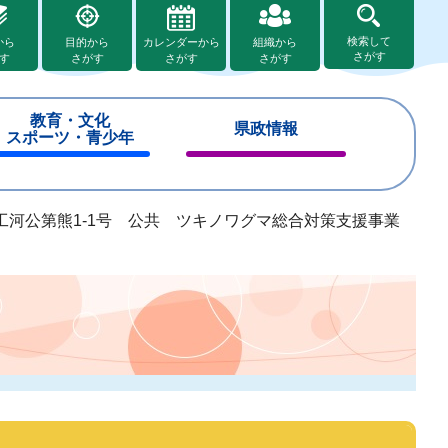
検索して
から
目的から
カレンダーから
組織から
さがす
す
さがす
さがす
さがす
教育・文化
県政情報
スポーツ・青少年
閉
閉
じ
じ
る
る
工河公第熊1-1号 公共 ツキノワグマ総合対策支援事業