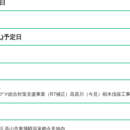
日
札)予定日
号
グマ総合対策支援事業（R7補正）高原川（今見）樹木伐採工
川 高山市奥飛騨温泉郷今見地内