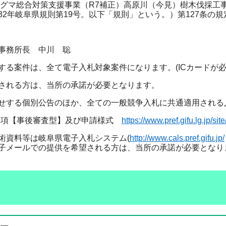
グマ総合対策支援事業（R7補正）高原川（今見）樹木伐採工
32年岐阜県規則第19号。以下「規則」という。）第127条の
事務所長 中川 聡
する案件は、全て電子入札対象案件になります。(ICカードが必
される方は、当所の承諾が必要となります。
せする個別公告のほか、全ての一般競争入札に共通適用される
事項【事後審査型】及び申請様式
https://www.pref.gifu.lg.jp/sit
術資料等は岐阜県電子入札システム(
http://www.cals.pref.gifu.jp/
子メールでの提供を希望される方は、当所の承諾が必要となり