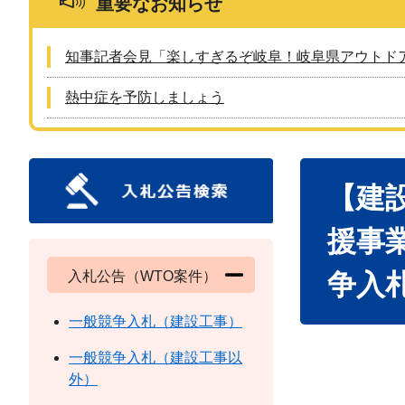
重要なお知らせ
知事記者会見「楽しすぎるぞ岐阜！岐阜県アウトド
熱中症を予防しましょう
本
【建
文
援事
入札公告（WTO案件）
争入
一般競争入札（建設工事）
一般競争入札（建設工事以
外）