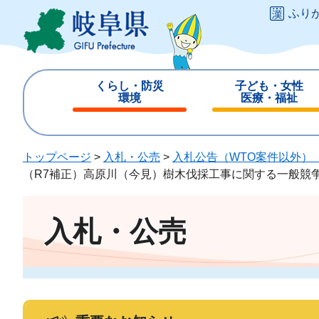
ペ
メ
ふり
ー
ニ
ジ
ュ
の
ー
先
を
くらし・防災
子ども・女性
頭
飛
環境
医療・福祉
で
ば
閉
閉
す
し
じ
じ
。
て
る
る
トップページ
>
入札・公売
>
入札公告（WTO案件以外）
本
（R7補正）高原川（今見）樹木伐採工事に関する一般競
文
へ
入札・公売