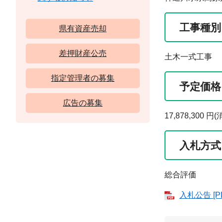
工事種別
県有資産売却
差押財産公売
土木一式工事
指定管理者の募集
予定価格
広告の募集
17,878,30
入札方式
総合評価
入札公告 [P