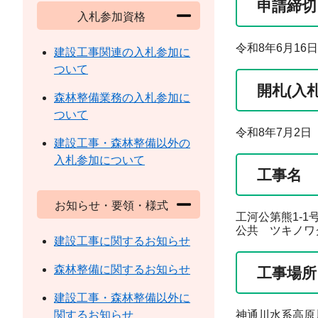
申請締切
入札参加資格
令和8年6月16日
建設工事関連の入札参加に
ついて
開札(入
森林整備業務の入札参加に
ついて
令和8年7月2日
建設工事・森林整備以外の
入札参加について
工事名
お知らせ・要領・様式
工河公第熊1-1
公共 ツキノワ
建設工事に関するお知らせ
森林整備に関するお知らせ
工事場所
建設工事・森林整備以外に
関するお知らせ
神通川水系高原