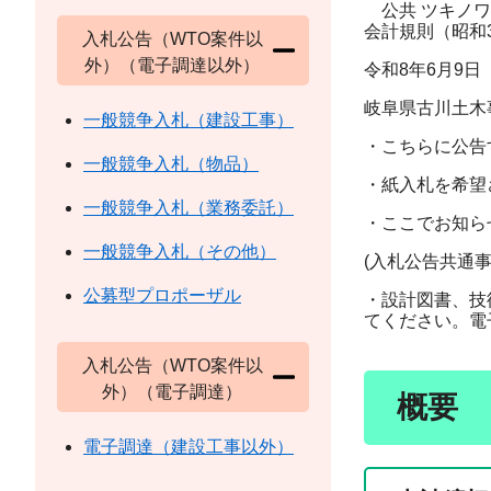
公共 ツキノワ
会計規則（昭和
入札公告（WTO案件以
外）（電子調達以外）
令和8年6月9日
岐阜県古川土木
一般競争入札（建設工事）
・こちらに公告
一般競争入札（物品）
・紙入札を希望
一般競争入札（業務委託）
・ここでお知ら
一般競争入札（その他）
(入札公告共通
公募型プロポーザル
・設計図書、技
てください。電
入札公告（WTO案件以
外）（電子調達）
概要
電子調達（建設工事以外）