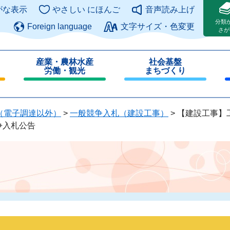
このページの本文へ
がな表示
やさしい にほんご
音声読み上げ
分類
Foreign language
文字サイズ・色変更
さが
産業・農林水産
社会基盤
労働・観光
まちづくり
閉
閉
じ
じ
る
る
（電子調達以外）
>
一般競争入札（建設工事）
>
【建設工事】
争入札公告