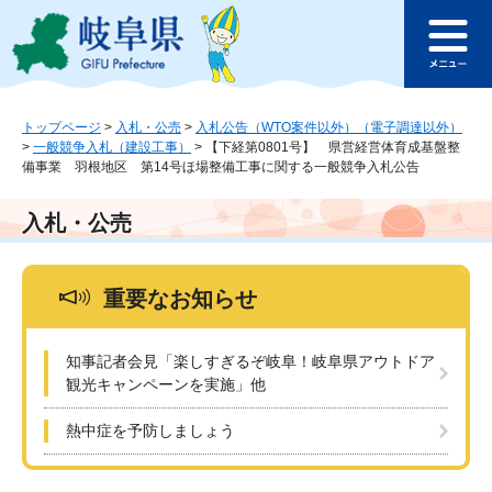
ペ
メ
このページの本文へ
ー
ニ
メ
ジ
ュ
ニ
の
ー
ュ
先
を
ー
頭
飛
トップページ
>
入札・公売
>
入札公告（WTO案件以外）（電子調達以外）
>
一般競争入札（建設工事）
>
【下経第0801号】 県営経営体育成基盤整
で
ば
備事業 羽根地区 第14号ほ場整備工事に関する一般競争入札公告
す
し
。
て
本
入札・公売
文
へ
重要なお知らせ
知事記者会見「楽しすぎるぞ岐阜！岐阜県アウトドア
観光キャンペーンを実施」他
熱中症を予防しましょう