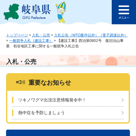
ペ
メ
このページの本文へ
ー
ニ
メ
ジ
ュ
ニ
の
ー
ュ
先
を
ー
頭
飛
トップページ
>
入札・公売
>
入札公告（WTO案件以外）（電子調達以外）
>
一般競争入札（建設工事）
>
【建設工事】西治第0802号 復旧治山事
で
ば
業 初谷地区工事に関する一般競争入札公告
す
し
。
て
本
入札・公売
文
へ
重要なお知らせ
ツキノワグマ出没注意情報発令中！
熱中症を予防しましょう
本