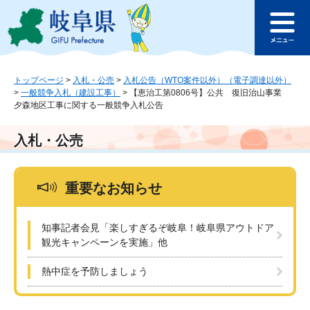
ペ
メ
このページの本文へ
ー
ニ
メ
ジ
ュ
ニ
の
ー
ュ
先
を
ー
頭
飛
トップページ
>
入札・公売
>
入札公告（WTO案件以外）（電子調達以外）
>
一般競争入札（建設工事）
>
【恵治工第0806号】公共 復旧治山事業
で
ば
夕森地区工事に関する一般競争入札公告
す
し
。
て
本
入札・公売
文
へ
重要なお知らせ
知事記者会見「楽しすぎるぞ岐阜！岐阜県アウトドア
観光キャンペーンを実施」他
熱中症を予防しましょう