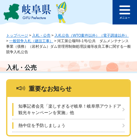
ペ
メ
このページの本文へ
ー
ニ
メ
ジ
ュ
ニ
の
ー
ュ
先
を
ー
頭
飛
トップページ
>
入札・公売
>
入札公告（WTO案件以外）（電子調達以外）
>
一般競争入札（建設工事）
>
河工第公堰R8-1号/公共 ダムメンテナンス
で
ば
事業（債務）（岩村ダム）ダム管理用制御処理設備等改良工事に関する一般
す
し
競争入札公告
。
て
本
入札・公売
文
へ
重要なお知らせ
知事記者会見「楽しすぎるぞ岐阜！岐阜県アウトドア
観光キャンペーンを実施」他
熱中症を予防しましょう