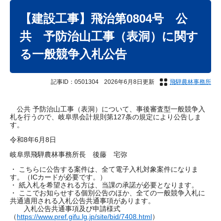
本
文
【建設工事】飛治第0804号 公
共 予防治山工事（表洞）に関す
る一般競争入札公告
記事ID：0501304
2026年6月8日更新
飛騨農林事務所
公共 予防治山工事（表洞）について、事後審査型一般競争入
札を行うので、岐阜県会計規則第127条の規定により公告しま
す。
令和8年6月8日
岐阜県飛騨農林事務所長 後藤 宅弥
・ こちらに公告する案件は、全て電子入札対象案件になりま
す。（ICカードが必要です。）
・ 紙入札を希望される方は、当課の承諾が必要となります。
・ ここでお知らせする個別公告のほか、全ての一般競争入札に
共通適用される入札公告共通事項があります。
入札公告共通事項及び申請様式
（
https://www.pref.gifu.lg.jp/site/bid/7408.html
）