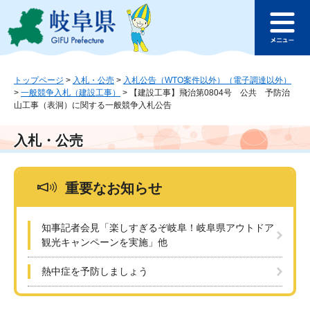
ペ
メ
このページの本文へ
ー
ニ
メ
ジ
ュ
ニ
の
ー
ュ
先
を
ー
頭
飛
トップページ
>
入札・公売
>
入札公告（WTO案件以外）（電子調達以外）
>
一般競争入札（建設工事）
>
【建設工事】飛治第0804号 公共 予防治
で
ば
山工事（表洞）に関する一般競争入札公告
す
し
。
て
本
入札・公売
文
へ
重要なお知らせ
知事記者会見「楽しすぎるぞ岐阜！岐阜県アウトドア
観光キャンペーンを実施」他
熱中症を予防しましょう