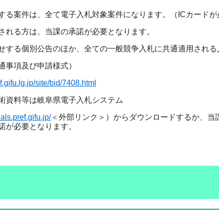
する案件は、全て電子入札対象案件になります。（ICカードが
される方は、当課の承諾が必要となります。
せする個別公告のほか、全ての一般競争入札に共通適用される
通事項及び申請様式）
.gifu.lg.jp/site/bid/7408.html
術資料等は岐阜県電子入札システム
als.pref.gifu.jp/
＜外部リンク＞
）からダウンロードするか、当
諾が必要となります。