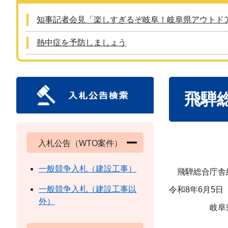
知事記者会見「楽しすぎるぞ岐阜！岐阜県アウトド
熱中症を予防しましょう
本
飛騨
文
入札公告（WTO案件）
一般競争入札（建設工事）
飛騨総合庁舎給
一般競争入札（建設工事以
令和8年6月5日
外）
岐阜県知