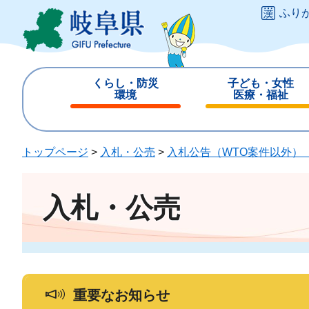
ペ
メ
ふり
ー
ニ
ジ
ュ
の
ー
先
を
くらし・防災
子ども・女性
頭
飛
環境
医療・福祉
で
ば
閉
閉
す
し
じ
じ
。
て
る
る
トップページ
>
入札・公売
>
入札公告（WTO案件以外）
本
文
へ
入札・公売
重要なお知らせ