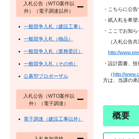
入札公告（WTO案件以
・こちらに公告
外）（電子調達以外）
・紙入札を希望
一般競争入札（建設工事）
・ここでお知ら
一般競争入札（物品）
（入札公告共
一般競争入札（業務委託）
http://www.pref
・設計図書、技
一般競争入札（その他）
（
http://www.c
公募型プロポーザル
方は、当課の承
入札公告（WTO案件以
外）（電子調達）
概要
電子調達（建設工事以外）
入札参加資格