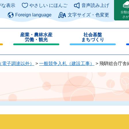
このページの本文へ
がな表示
やさしい にほんご
音声読み上げ
分類
Foreign language
文字サイズ・色変更
さが
産業・農林水産
社会基盤
労働・観光
まちづくり
閉
閉
じ
じ
る
る
（電子調達以外）
>
一般競争入札（建設工事）
>
飛騨総合庁舎