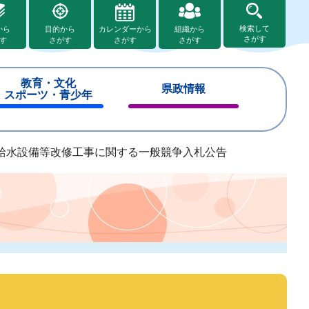
検索して
から
目的から
カレンダーから
組織から
さがす
す
さがす
さがす
さがす
教育・文化
県政情報
スポーツ・青少年
閉
閉
じ
じ
る
る
給水設備等改修工事に関する一般競争入札公告