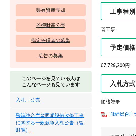
県有資産売却
工事種別
差押財産公売
管工事
指定管理者の募集
予定価格
広告の募集
67,729,200円
このページを見ている人は
入札方式
こんなページも見ています
入札・公売
価格競争
飛騨総合庁舎
飛騨総合庁舎照明設備改修工事
に関する一般競争入札公告（管
財課）