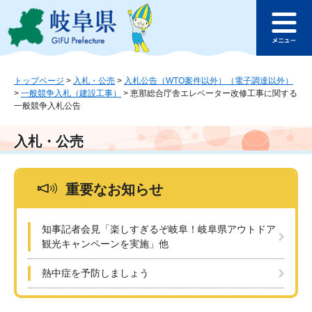
ペ
メ
このページの本文へ
ー
ニ
メ
ジ
ュ
ニ
の
ー
ュ
先
を
ー
頭
飛
トップページ
>
入札・公売
>
入札公告（WTO案件以外）（電子調達以外）
>
一般競争入札（建設工事）
>
恵那総合庁舎エレベーター改修工事に関する
で
ば
一般競争入札公告
す
し
。
て
本
入札・公売
文
へ
重要なお知らせ
知事記者会見「楽しすぎるぞ岐阜！岐阜県アウトドア
観光キャンペーンを実施」他
熱中症を予防しましょう