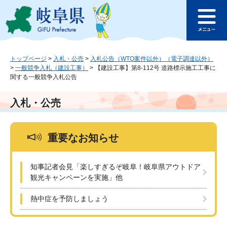
ペ
メ
このページの本文へ
ー
ニ
メ
ジ
ュ
ニ
の
ー
ュ
先
を
ー
頭
飛
トップページ
>
入札・公売
>
入札公告（WTO案件以外）（電子調達以外）
>
一般競争入札（建設工事）
>
【建設工事】第8-112号 道路標示施工工事に
で
ば
関する一般競争入札公告
す
し
。
て
本
入札・公売
文
へ
重要なお知らせ
知事記者会見「楽しすぎるぞ岐阜！岐阜県アウトドア
観光キャンペーンを実施」他
熱中症を予防しましょう