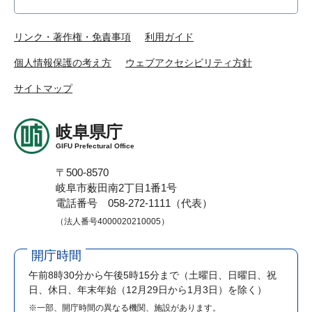
リンク・著作権・免責事項
利用ガイド
個人情報保護の考え方
ウェブアクセシビリティ方針
サイトマップ
岐阜県庁
GIFU Prefectural Office
〒500-8570
岐阜市薮田南2丁目1番1号
電話番号 058-272-1111（代表）
（法人番号4000020210005）
開庁時間
午前8時30分から午後5時15分まで
（土曜日、日曜日、祝
日、休日、年末年始（12月29日から1月3日）を除く）
※一部、開庁時間の異なる機関、施設があります。