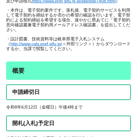
及び申請様式
https://www.pref.gifu.lg.jp/site/bid/7408.html
）
・本件は、電子契約案件です。落札後、電子契約サービスを利用
して電子契約を締結するか否かの希望の確認を行います。電子契
約による契約締結を希望する場合、速やかに県あてに「電子契約
意向確認書兼電子契約用メールアドレス確認書」を提出してくだ
さい。​
・設計図書、技術資料等は岐阜県電子入札システム
（
http://www.cals.pref.gifu.jp/
＜外部リンク＞
）からダウンロード
するか、当課で閲覧してください。
概要
申請締切日
令和8年6月12日（金曜日）午後4時まで
開札(入札)予定日