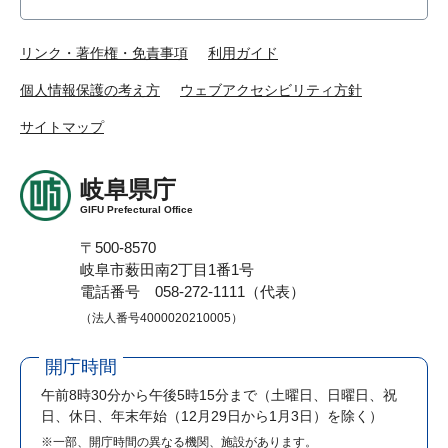
リンク・著作権・免責事項
利用ガイド
個人情報保護の考え方
ウェブアクセシビリティ方針
サイトマップ
岐阜県庁
GIFU Prefectural Office
〒500-8570
岐阜市薮田南2丁目1番1号
電話番号 058-272-1111（代表）
（法人番号4000020210005）
開庁時間
午前8時30分から午後5時15分まで
（土曜日、日曜日、祝
日、休日、年末年始（12月29日から1月3日）を除く）
※一部、開庁時間の異なる機関、施設があります。