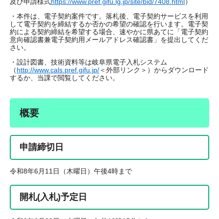
及び申請様式
https://www.pref.gifu.lg.jp/site/bid/7408.html
）
・本件は、電子契約案件です。落札後、電子契約サービスを利用
して電子契約を締結するか否かの希望の確認を行います。電子契
約による契約締結を希望する場合、速やかに県あてに「電子契約
意向確認書兼電子契約用メールアドレス確認書」を提出してくだ
さい。​
・設計図書、技術資料等は岐阜県電子入札システム
（
http://www.cals.pref.gifu.jp/
＜外部リンク＞
）からダウンロード
するか、当課で閲覧してください。
概要
申請締切日
令和8年6月11日（木曜日）午後4時まで
開札(入札)予定日