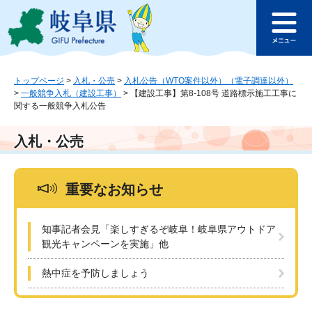
ペ
メ
このページの本文へ
ー
ニ
メ
ジ
ュ
ニ
の
ー
ュ
先
を
ー
頭
飛
トップページ
>
入札・公売
>
入札公告（WTO案件以外）（電子調達以外）
>
一般競争入札（建設工事）
>
【建設工事】第8-108号 道路標示施工工事に
で
ば
関する一般競争入札公告
す
し
。
て
本
入札・公売
文
へ
重要なお知らせ
知事記者会見「楽しすぎるぞ岐阜！岐阜県アウトドア
観光キャンペーンを実施」他
熱中症を予防しましょう