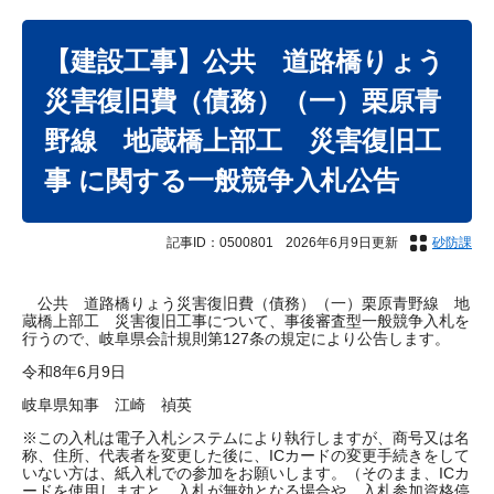
本
文
【建設工事】公共 道路橋りょう
災害復旧費（債務）（一）栗原青
野線 地蔵橋上部工 災害復旧工
事 に関する一般競争入札公告
記事ID：0500801
2026年6月9日更新
砂防課
公共 道路橋りょう災害復旧費（債務）（一）栗原青野線 地
蔵橋上部工 災害復旧工事について、事後審査型一般競争入札を
行うので、岐阜県会計規則第127条の規定により公告します。
令和8年6月9日
岐阜県知事 江崎 禎英
※この入札は電子入札システムにより執行しますが、商号又は名
称、住所、代表者を変更した後に、ICカードの変更手続きをして
いない方は、紙入札での参加をお願いします。（そのまま、ICカ
ードを使用しますと、入札が無効となる場合や、入札参加資格停