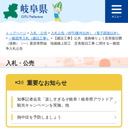
ペ
メ
このページの本文へ
ー
ニ
メ
ジ
ュ
ニ
の
ー
ュ
先
を
ー
頭
飛
トップページ
>
入札・公売
>
入札公告（WTO案件以外）（電子調達以外）
>
一般競争入札（建設工事）
>
【建設工事】公共 道路橋りょう災害復旧費
で
ば
（債務）（一）栗原青野線 地蔵橋上部工 災害復旧工事 に関する一般競
す
し
争入札公告
。
て
本
入札・公売
文
へ
重要なお知らせ
知事記者会見「楽しすぎるぞ岐阜！岐阜県アウトドア
観光キャンペーンを実施」他
熱中症を予防しましょう