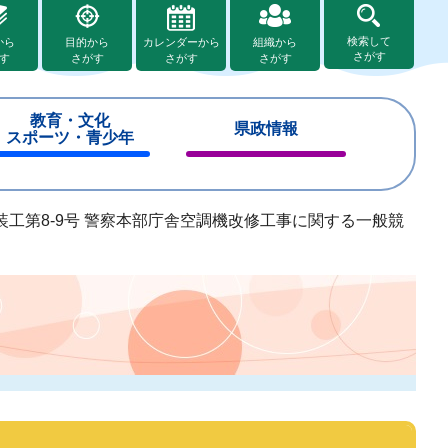
検索して
から
目的から
カレンダーから
組織から
さがす
す
さがす
さがす
さがす
教育・文化
県政情報
スポーツ・青少年
閉
閉
じ
じ
る
る
装工第8-9号 警察本部庁舎空調機改修工事に関する一般競