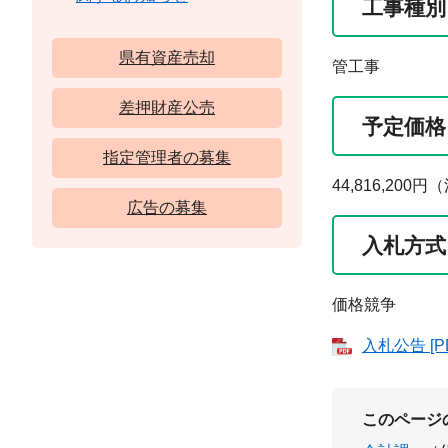
工事種別
県有資産売却
管工事
差押財産公売
予定価格
指定管理者の募集
44,816,2
広告の募集
入札方式
価格競争
入札公告 [P
このページ