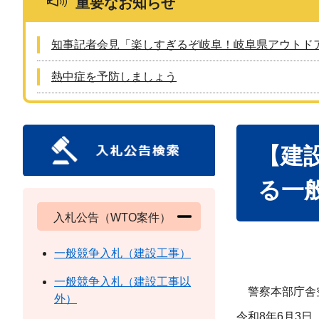
重要なお知らせ
知事記者会見「楽しすぎるぞ岐阜！岐阜県アウトド
熱中症を予防しましょう
本
【建
文
る一
入札公告（WTO案件）
一般競争入札（建設工事）
一般競争入札（建設工事以
警察本部庁舎空
外）
令和8年6月3日