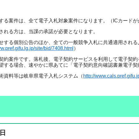
阜県警察本部長 
する案件は、全て電子入札対象案件になります。（ICカードが
される方は、当課の承諾が必要となります。
せする個別公告のほか、全ての一般競争入札に共通適用される
w.pref.gifu.lg.jp/site/bid/7408.html
）
契約案件です。落札後、電子契約サービスを利用して電子契約
望する場合、速やかに県あてに「電子契約意向確認書兼電子契
術資料等は岐阜県電子入札システム（
http://www.cals.pref.gifu.j
日