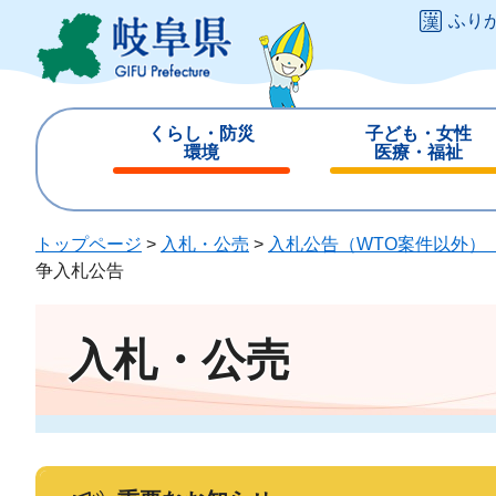
ペ
メ
ふり
ー
ニ
ジ
ュ
の
ー
先
を
くらし・防災
子ども・女性
頭
飛
環境
医療・福祉
で
ば
閉
閉
す
し
じ
じ
。
て
る
る
トップページ
>
入札・公売
>
入札公告（WTO案件以外）
本
争入札公告
文
へ
入札・公売