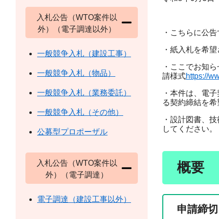
岐
入札公告（WTO案件以
外）（電子調達以外）
・こちらに公告
・紙入札を希望
一般競争入札（建設工事）
・ここでお知ら
一般競争入札（物品）
請様式
https://ww
一般競争入札（業務委託）
・本件は、電子
る契約締結を希
一般競争入札（その他）
・設計図書、技
してください。
公募型プロポーザル
入札公告（WTO案件以
概要
外）（電子調達）
電子調達（建設工事以外）
申請締切