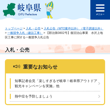
ペ
メ
このページの本文へ
ー
ニ
メ
ジ
ュ
ニ
の
ー
ュ
先
を
ー
頭
飛
トップページ
>
入札・公売
>
入札公告（WTO案件以外）（電子調達以外）
>
一般競争入札（建設工事）
>
【郡治第0802号】復旧治山事業 水沢上地
で
ば
区工事に関する一般競争入札公告
す
し
。
て
本
入札・公売
文
へ
重要なお知らせ
知事記者会見「楽しすぎるぞ岐阜！岐阜県アウトドア
観光キャンペーンを実施」他
熱中症を予防しましょう