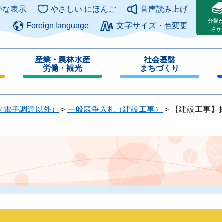
このページの本文へ
がな表示
やさしい にほんご
音声読み上げ
分類
Foreign language
文字サイズ・色変更
さが
産業・農林水産
社会基盤
労働・観光
まちづくり
閉
閉
じ
じ
る
る
（電子調達以外）
>
一般競争入札（建設工事）
>
【建設工事】揖