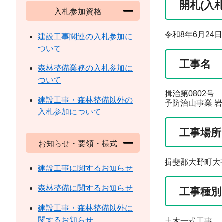
開札(入
入札参加資格
令和8年6月24日
建設工事関連の入札参加に
ついて
工事名
森林整備業務の入札参加に
ついて
揖治第0802号
建設工事・森林整備以外の
予防治山事業 
入札参加について
工事場所
お知らせ・要領・様式
揖斐郡大野町大
建設工事に関するお知らせ
森林整備に関するお知らせ
工事種別
建設工事・森林整備以外に
関するお知らせ
土木一式工事