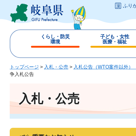
ペ
メ
ふり
ー
ニ
ジ
ュ
の
ー
先
を
くらし・防災
子ども・女性
頭
飛
環境
医療・福祉
で
ば
閉
閉
す
し
じ
じ
。
て
る
る
トップページ
>
入札・公売
>
入札公告（WTO案件以外）
本
争入札公告
文
へ
入札・公売