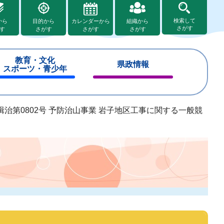
検索して
から
目的から
カレンダーから
組織から
さがす
す
さがす
さがす
さがす
教育・文化
県政情報
スポーツ・青少年
閉
閉
じ
じ
る
る
治第0802号 予防治山事業 岩子地区工事に関する一般競