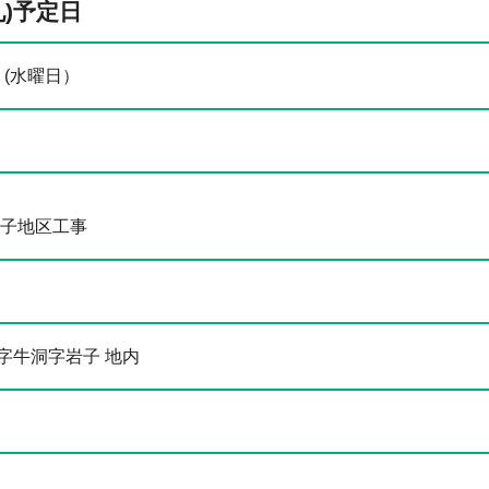
札)予定日
 (水曜日）
岩子地区工事
字牛洞字岩子 地内