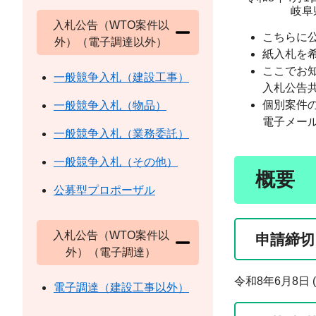
岐阜県揖斐
入札公告（WTO案件以
こちらに
外）（電子調達以外）
紙入札を
ここでお
一般競争入札（建設工事）
入札公告
個別案件
一般競争入札（物品）
電子メー
一般競争入札（業務委託）
一般競争入札（その他）
概要
公募型プロポーザル
入札公告（WTO案件以
申請締切
外）（電子調達）
令和8年6月8日 
電子調達（建設工事以外）