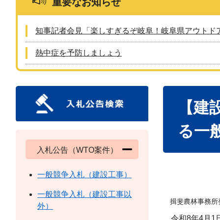
重要なお知らせ
知事記者会見「楽しすぎるぞ岐阜！岐阜県アウトド
熱中症を予防しましょう
本
【建
文
る一
入札公告（WTO案件）
一般競争入札（建設工事）
一般競争入札（建設工事以
揖斐農林事務所
外）
令和8年4月1