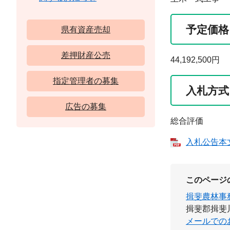
予定価格
県有資産売却
差押財産公売
44,192,500円
指定管理者の募集
入札方式
広告の募集
総合評価
入札公告本文 
このページ
揖斐農林事
揖斐郡揖斐川
メールでの