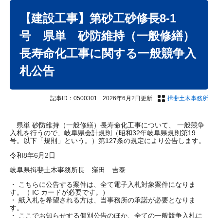
本
文
【建設工事】第砂工砂修長8-1
号 県単 砂防維持（一般修繕）
長寿命化工事に関する一般競争入
札公告
記事ID：0500301
2026年6月2日更新
揖斐土木事務所
県単 砂防維持（一般修繕）長寿命化工事について、 一般競争
入札を行うので、岐阜県会計規則（昭和32年岐阜県規則第19
号。以下「規則」という。）第127条の規定により公告します。
令和8年6月2日
岐阜県揖斐土木事務所長 窪田 吉泰
・ こちらに公告する案件は、全て電子入札対象案件になりま
す。（ IC カードが必要です。）
・ 紙入札を希望される方は、当事務所の承諾が必要となりま
す。
・ ここでお知らせする個別公告のほか、全ての一般競争入札に