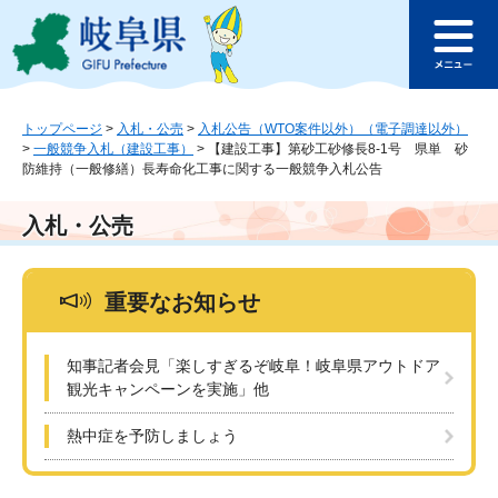
ペ
メ
このページの本文へ
ー
ニ
メ
ジ
ュ
ニ
の
ー
ュ
先
を
ー
頭
飛
トップページ
>
入札・公売
>
入札公告（WTO案件以外）（電子調達以外）
>
一般競争入札（建設工事）
>
【建設工事】第砂工砂修長8-1号 県単 砂
で
ば
防維持（一般修繕）長寿命化工事に関する一般競争入札公告
す
し
。
て
本
入札・公売
文
へ
重要なお知らせ
知事記者会見「楽しすぎるぞ岐阜！岐阜県アウトドア
観光キャンペーンを実施」他
熱中症を予防しましょう