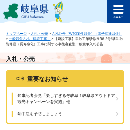
ペ
メ
このページの本文へ
ー
ニ
メ
ジ
ュ
ニ
の
ー
ュ
先
を
ー
頭
飛
トップページ
>
入札・公売
>
入札公告（WTO案件以外）（電子調達以外）
>
一般競争入札（建設工事）
>
【建設工事】単砂工第砂修長R8-2号/県単 砂
で
ば
防修繕（長寿命化）工事に関する事後審査型一般競争入札公告
す
し
。
て
本
入札・公売
文
へ
重要なお知らせ
知事記者会見「楽しすぎるぞ岐阜！岐阜県アウトドア
観光キャンペーンを実施」他
熱中症を予防しましょう