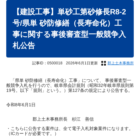
本
文
【建設工事】単砂工第砂修長R8-2
号/県単 砂防修繕（長寿命化）工
事に関する事後審査型一般競争入
札公告
記事ID：0500018
2026年6月1日更新
郡上土木事務所
「県単 砂防修繕（長寿命化）工事」について、 事後審査型一
般競争入札を行うので、岐阜県会計規則（昭和32年岐阜県規則第
19号。以下「規則」という。）第127条の規定により公告する。
令和8年6月1日
郡上土木事務所長 杉江 善信
・こちらに公告する案件は、全て電子入札対象案件になります。
（ICカードが必要です。）