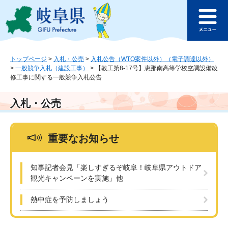
ペ
メ
このページの本文へ
ー
ニ
メ
ジ
ュ
ニ
の
ー
ュ
先
を
ー
頭
飛
トップページ
>
入札・公売
>
入札公告（WTO案件以外）（電子調達以外）
>
一般競争入札（建設工事）
>
【教工第8-17号】恵那南高等学校空調設備改
で
ば
修工事に関する一般競争入札公告
す
し
。
て
本
入札・公売
文
へ
重要なお知らせ
知事記者会見「楽しすぎるぞ岐阜！岐阜県アウトドア
観光キャンペーンを実施」他
熱中症を予防しましょう