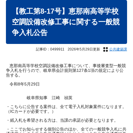
本
文
【教工第8-17号】恵那南高等学校
空調設備改修工事に関する一般競
争入札公告
記事ID：0499911
2026年5月29日更新
公共建築課
恵那南高等学校空調設備改修工事について、事後審査型一般競
争入札を行うので、岐阜県会計規則第127条1項の規定により公
告する。
令和8年5月29日
岐阜県知事 江崎 禎英
・こちらに公告する案件は、全て電子入札対象案件になります。
（ICカードが必要です。）
・紙入札を希望される方は、当課の承諾が必要となります。
・ここでお知らせする個別公告のほか、全ての一般競争入札に共