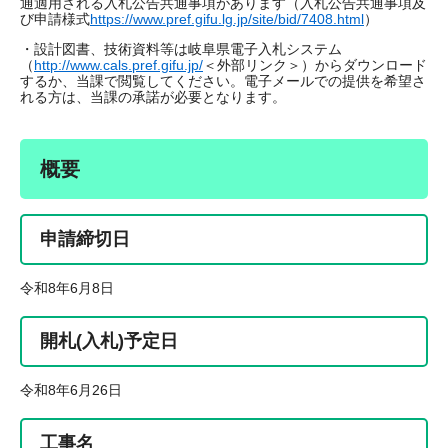
通適用される入札公告共通事項があります（入札公告共通事項及
び申請様式
https://www.pref.gifu.lg.jp/site/bid/7408.html
）
・設計図書、技術資料等は岐阜県電子入札システム
（
http://www.cals.pref.gifu.jp/
＜外部リンク＞
）からダウンロード
するか、当課で閲覧してください。電子メールでの提供を希望さ
れる方は、当課の承諾が必要となります。
概要
申請締切日
令和8年6月8日
開札(入札)予定日
令和8年6月26日
工事名