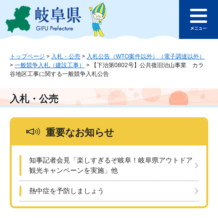
ペ
メ
このページの本文へ
ー
ニ
メ
ジ
ュ
ニ
の
ー
ュ
先
を
ー
頭
飛
トップページ
>
入札・公売
>
入札公告（WTO案件以外）（電子調達以外）
>
一般競争入札（建設工事）
>
【下治第0802号】公共復旧治山事業 カラ
で
ば
谷地区工事に関する一般競争入札公告
す
し
。
て
本
入札・公売
文
へ
重要なお知らせ
知事記者会見「楽しすぎるぞ岐阜！岐阜県アウトドア
観光キャンペーンを実施」他
熱中症を予防しましょう