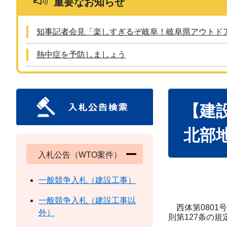
重要なお知らせ
知事記者会見「楽しすぎるぞ岐阜！岐阜県アウトド
熱中症を予防しましょう
本
【建
文
北部
入札公告（WTO案件）
一般競争入札（建設工事）
一般競争入札（建設工事以
西体第0801
外）
則第127条の