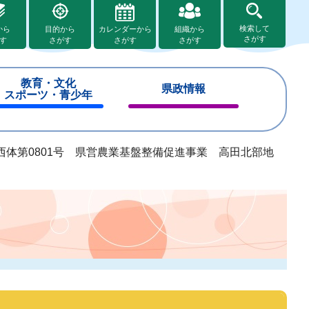
検索して
から
目的から
カレンダーから
組織から
さがす
す
さがす
さがす
さがす
教育・文化
県政情報
スポーツ・青少年
閉
閉
じ
じ
る
る
西体第0801号 県営農業基盤整備促進事業 高田北部地