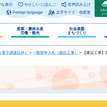
このページの本文へ
がな表示
やさしい にほんご
音声読み上げ
分類
Foreign language
文字サイズ・色変更
さが
産業・農林水産
社会基盤
労働・観光
まちづくり
閉
閉
じ
じ
る
る
（電子調達以外）
>
一般競争入札（建設工事）
>
【建設工事】