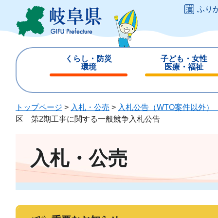
ペ
メ
ふり
ー
ニ
ジ
ュ
の
ー
先
を
くらし・防災
子ども・女性
頭
飛
環境
医療・福祉
で
ば
閉
閉
す
し
じ
じ
。
て
る
る
トップページ
>
入札・公売
>
入札公告（WTO案件以外）
本
区 第2期工事に関する一般競争入札公告
文
へ
入札・公売