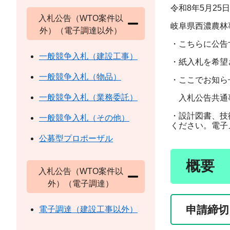
令和8年5月25日
入札公告（WTO案件以
岐阜県西濃農林
外）（電子調達以外）
・こちらに公告
一般競争入札（建設工事）
・紙入札を希望
一般競争入札（物品）
・ここでお知ら
一般競争入札（業務委託）
入札公告共通事項及び申請
・設計図書、技術資
一般競争入札（その他）
ください。電子
公募型プロポーザル
概要
入札公告（WTO案件以
外）（電子調達）
申請締切
電子調達（建設工事以外）