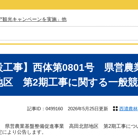
ア観光キャンペーンを実施」他
設工事】西体第0801号 県営
地区 第2期工事に関する一般
記事ID：0499160
2026年5月25日更新
西濃農林
号 県営農業基盤整備促進事業 高田北部地区 第2期工事に
規定により公告します。