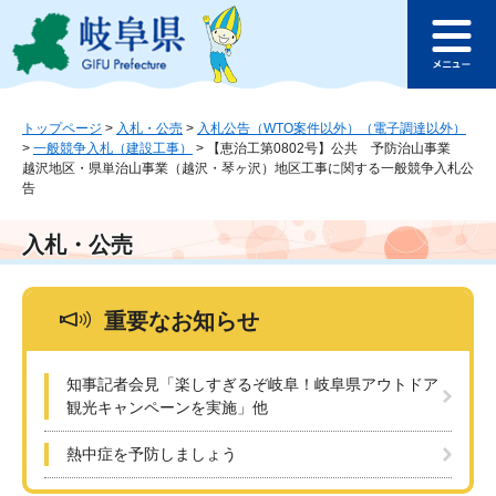
ペ
メ
このページの本文へ
ー
ニ
メ
ジ
ュ
ニ
の
ー
ュ
先
を
ー
頭
飛
トップページ
>
入札・公売
>
入札公告（WTO案件以外）（電子調達以外）
>
一般競争入札（建設工事）
>
【恵治工第0802号】公共 予防治山事業
で
ば
越沢地区・県単治山事業（越沢・琴ヶ沢）地区工事に関する一般競争入札公
す
し
告
。
て
本
入札・公売
文
へ
重要なお知らせ
知事記者会見「楽しすぎるぞ岐阜！岐阜県アウトドア
観光キャンペーンを実施」他
熱中症を予防しましょう