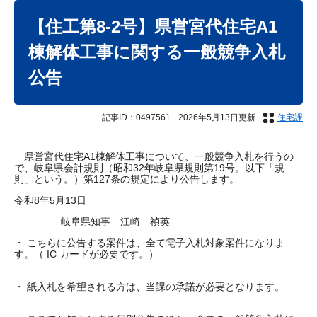
本
文
【住工第8-2号】県営宮代住宅A1
棟解体工事に関する一般競争入札
公告
記事ID：0497561
2026年5月13日更新
住宅課
県営宮代住宅A1棟解体工事について、一般競争入札を行うの
で、岐阜県会計規則（昭和32年岐阜県規則第19号。以下「規
則」という。）第127条の規定により公告します。
令和8年5月13日
岐阜県知事 江崎 禎英
・ こちらに公告する案件は、全て電子入札対象案件になりま
す。（ IC カードが必要です。）
・ 紙入札を希望される方は、当課の承諾が必要となります。