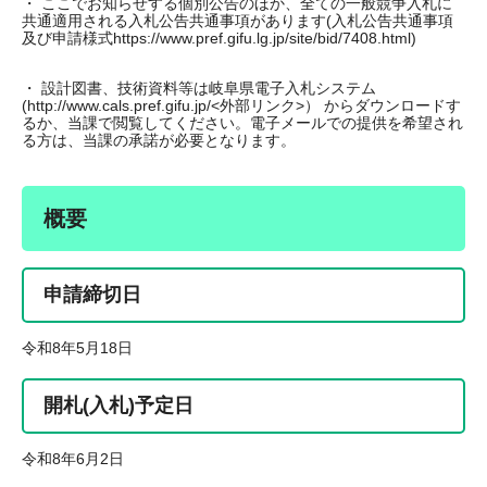
・ ここでお知らせする個別公告のほか、全ての一般競争入札に
共通適用される入札公告共通事項があります(入札公告共通事項
及び申請様式https://www.pref.gifu.lg.jp/site/bid/7408.html)
・ 設計図書、技術資料等は岐阜県電子入札システム
(http://www.cals.pref.gifu.jp/<外部リンク>） からダウンロードす
るか、当課で閲覧してください。電子メールでの提供を希望され
る方は、当課の承諾が必要となります。
概要
申請締切日
令和8年5月18日
開札(入札)予定日
令和8年6月2日