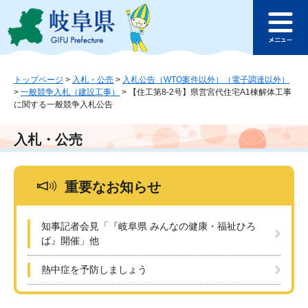
ペ
メ
このページの本文へ
ー
ニ
メ
ジ
ュ
ニ
の
ー
ュ
先
を
ー
頭
飛
トップページ
>
入札・公売
>
入札公告（WTO案件以外）（電子調達以外）
>
一般競争入札（建設工事）
>
【住工第8-2号】県営宮代住宅A1棟解体工事
で
ば
に関する一般競争入札公告
す
し
。
て
本
入札・公売
文
へ
重要なお知らせ
知事記者会見「『岐阜県 みんなの健康・福祉ひろ
ば』開催」他
熱中症を予防しましょう