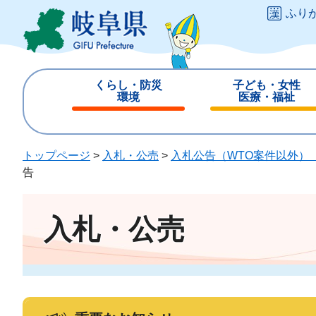
ペ
メ
ふり
ー
ニ
ジ
ュ
の
ー
先
を
くらし・防災
子ども・女性
頭
飛
環境
医療・福祉
で
ば
閉
閉
す
し
じ
じ
。
て
る
る
トップページ
>
入札・公売
>
入札公告（WTO案件以外）
本
告
文
へ
入札・公売