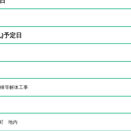
日
札)予定日
5棟等解体工事
町 地内