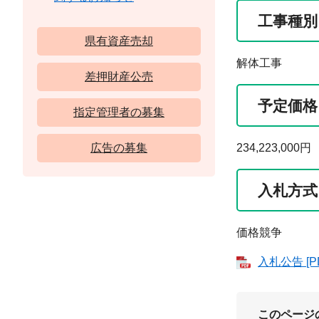
工事種別
県有資産売却
解体工事
差押財産公売
予定価格
指定管理者の募集
広告の募集
234,223,000円
入札方式
価格競争
入札公告 [P
このページ