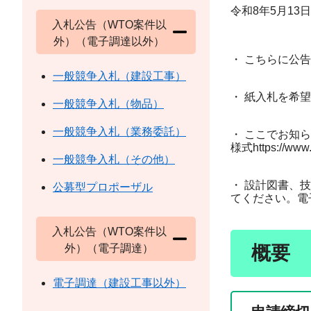
令和8年5月13日
入札公告（WTO案件以
外）（電子調達以外）
・ こちらに公
一般競争入札（建設工事）
・ 紙入札を希
一般競争入札（物品）
一般競争入札（業務委託）
・ ここでお知
様式https://www.pr
一般競争入札（その他）
・ 設計図書、技術
公募型プロポーザル
てください。電
入札公告（WTO案件以
外）（電子調達）
概要
電子調達（建設工事以外）