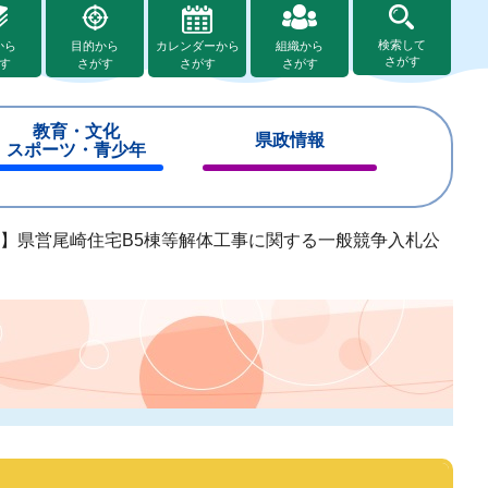
検索して
から
目的から
カレンダーから
組織から
さがす
す
さがす
さがす
さがす
教育・文化
県政情報
スポーツ・青少年
閉
閉
じ
じ
る
る
1号】県営尾崎住宅B5棟等解体工事に関する一般競争入札公