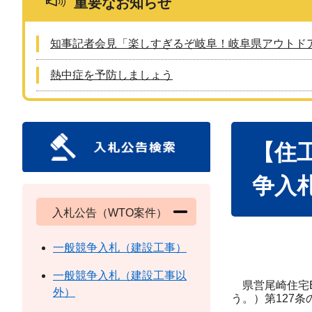
重要なお知らせ
知事記者会見「楽しすぎるぞ岐阜！岐阜県アウトド
熱中症を予防しましょう
本
【住
文
争入
入札公告（WTO案件）
一般競争入札（建設工事）
一般競争入札（建設工事以
県営尾崎住宅B
外）
う。）第127