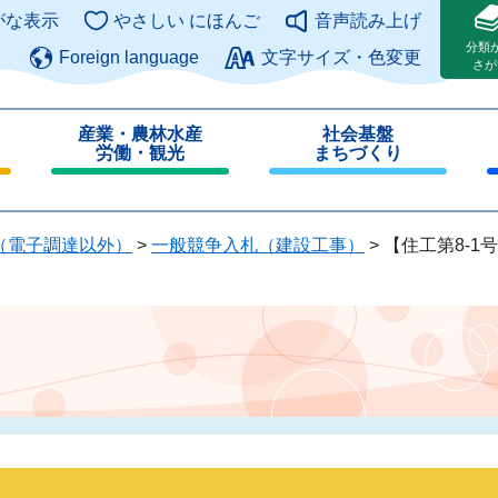
このページの本文へ
がな表示
やさしい にほんご
音声読み上げ
分類
Foreign language
文字サイズ・色変更
さが
産業・農林水産
社会基盤
労働・観光
まちづくり
閉
閉
じ
じ
る
る
（電子調達以外）
>
一般競争入札（建設工事）
>
【住工第8-