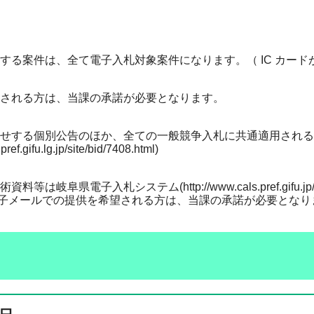
告する案件は、全て電子入札対象案件になります。（ IC カー
望される方は、当課の承諾が必要となります。
らせする個別公告のほか、全ての一般競争入札に共通適用される
ef.gifu.lg.jp/site/bid/7408.html)
資料等は岐阜県電子入札システム(http://www.cals.pref.g
子メールでの提供を希望される方は、当課の承諾が必要となり