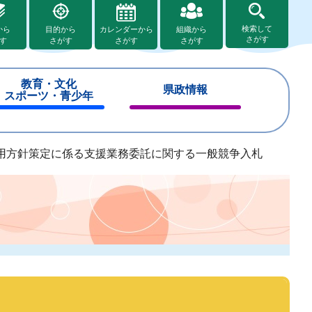
検索して
から
目的から
カレンダーから
組織から
さがす
す
さがす
さがす
さがす
教育・文化
県政情報
スポーツ・青少年
閉
閉
じ
じ
る
る
用方針策定に係る支援業務委託に関する一般競争入札