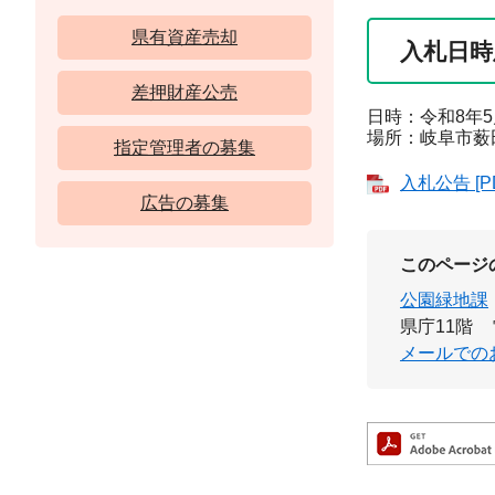
県有資産売却
入札日時
差押財産公売
日時：令和8年5
場所：岐阜市薮田
指定管理者の募集
入札公告 [P
広告の募集
このページ
公園緑地課
県庁11階
メールでの