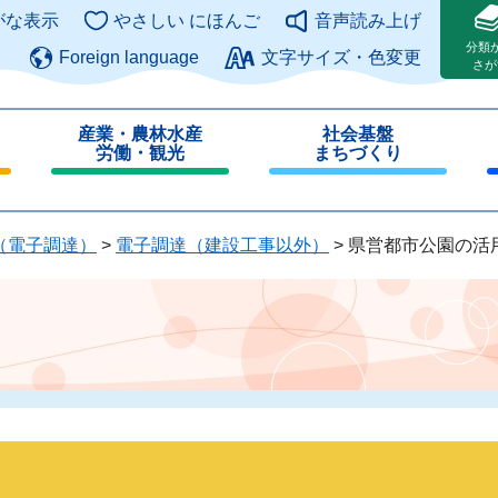
このページの本文へ
がな表示
やさしい にほんご
音声読み上げ
分類
Foreign language
文字サイズ・色変更
さが
産業・農林水産
社会基盤
労働・観光
まちづくり
閉
閉
じ
じ
る
る
（電子調達）
>
電子調達（建設工事以外）
>
県営都市公園の活