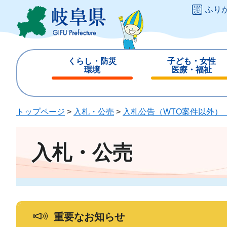
ペ
メ
ふり
ー
ニ
ジ
ュ
の
ー
先
を
くらし・防災
子ども・女性
頭
飛
環境
医療・福祉
で
ば
閉
閉
す
し
じ
じ
。
て
る
る
トップページ
>
入札・公売
>
入札公告（WTO案件以外）
本
文
へ
入札・公売
重要なお知らせ