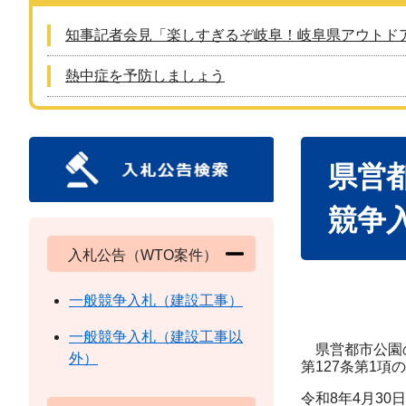
知事記者会見「楽しすぎるぞ岐阜！岐阜県アウトド
熱中症を予防しましょう
本
県営
文
競争
入札公告（WTO案件）
一般競争入札（建設工事）
一般競争入札（建設工事以
県営都市公園の
外）
第127条第1
令和8年4月30日