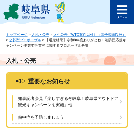
ペ
メ
このページの本文へ
ー
ニ
メ
ジ
ュ
ニ
の
ー
ュ
先
を
ー
頭
飛
トップページ
>
入札・公売
>
入札公告（WTO案件以外）（電子調達以外）
>
公募型プロポーザル
>
【選定結果】令和8年度ありがとね！消防団応援キ
で
ば
ャンペーン事業委託業務に関するプロポーザル募集
す
し
。
て
本
入札・公売
文
へ
重要なお知らせ
知事記者会見「楽しすぎるぞ岐阜！岐阜県アウトドア
観光キャンペーンを実施」他
熱中症を予防しましょう