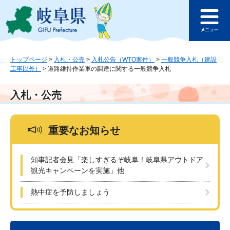
ペ
メ
このページの本文へ
ー
ニ
メ
ジ
ュ
ニ
の
ー
ュ
先
を
ー
頭
飛
トップページ
>
入札・公売
>
入札公告（WTO案件）
>
一般競争入札（建設
工事以外）
>
道路維持作業車の調達に関する一般競争入札
で
ば
す
し
。
て
入札・公売
本
文
へ
重要なお知らせ
知事記者会見「楽しすぎるぞ岐阜！岐阜県アウトドア
観光キャンペーンを実施」他
熱中症を予防しましょう
本